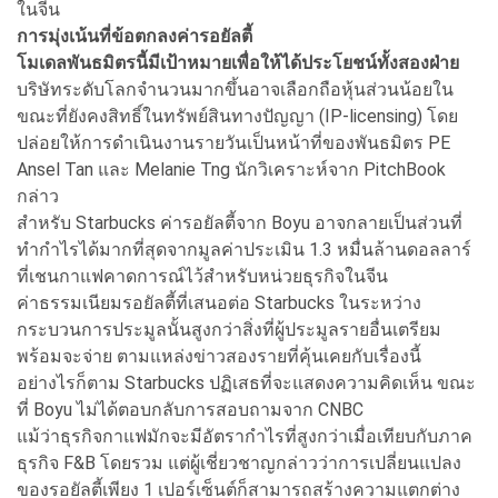
ในจีน
การมุ่งเน้นที่ข้อตกลงค่ารอยัลตี้
โมเดลพันธมิตรนี้มีเป้าหมายเพื่อให้ได้ประโยชน์ทั้งสองฝ่าย
บริษัทระดับโลกจำนวนมากขึ้นอาจเลือกถือหุ้นส่วนน้อยใน
ขณะที่ยังคงสิทธิ์ในทรัพย์สินทางปัญญา (IP-licensing) โดย
ปล่อยให้การดำเนินงานรายวันเป็นหน้าที่ของพันธมิตร PE
Ansel Tan และ Melanie Tng นักวิเคราะห์จาก PitchBook
กล่าว
สำหรับ Starbucks ค่ารอยัลตี้จาก Boyu อาจกลายเป็นส่วนที่
ทำกำไรได้มากที่สุดจากมูลค่าประเมิน 1.3 หมื่นล้านดอลลาร์
ที่เชนกาแฟคาดการณ์ไว้สำหรับหน่วยธุรกิจในจีน
ค่าธรรมเนียมรอยัลตี้ที่เสนอต่อ Starbucks ในระหว่าง
กระบวนการประมูลนั้นสูงกว่าสิ่งที่ผู้ประมูลรายอื่นเตรียม
พร้อมจะจ่าย ตามแหล่งข่าวสองรายที่คุ้นเคยกับเรื่องนี้
อย่างไรก็ตาม Starbucks ปฏิเสธที่จะแสดงความคิดเห็น ขณะ
ที่ Boyu ไม่ได้ตอบกลับการสอบถามจาก CNBC
แม้ว่าธุรกิจกาแฟมักจะมีอัตรากำไรที่สูงกว่าเมื่อเทียบกับภาค
ธุรกิจ F&B โดยรวม แต่ผู้เชี่ยวชาญกล่าวว่าการเปลี่ยนแปลง
ของรอยัลตี้เพียง 1 เปอร์เซ็นต์ก็สามารถสร้างความแตกต่าง