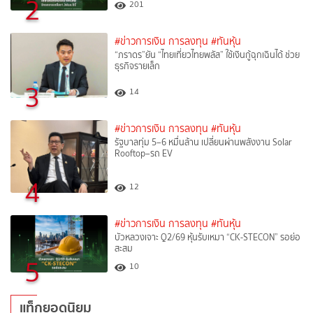
2
201
#ข่าวการเงิน การลงทุน
#ทันหุ้น
“ภราดร”ยัน “ไทยเที่ยวไทยพลัส” ใช้เงินกู้ฉุกเฉินได้ ช่วย
ธุรกิจรายเล็ก
3
14
#ข่าวการเงิน การลงทุน
#ทันหุ้น
รัฐบาลทุ่ม 5–6 หมื่นล้าน เปลี่ยนผ่านพลังงาน Solar
Rooftop–รถ EV
4
12
#ข่าวการเงิน การลงทุน
#ทันหุ้น
บัวหลวงเจาะ Q2/69 หุ้นรับเหมา “CK-STECON” รอย่อ
สะสม
5
10
แท็กยอดนิยม