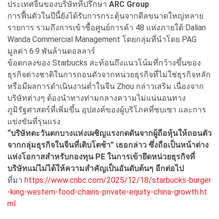
ประเทศจีนของบริษัทที่ปรึกษา
ARC Group
การฟื้นตัวในปีนี้ยังได้รับการกระตุ้นจากดีลขนาดใหญ่หลาย
รายการ รวมถึงการเข้าซื้อศูนย์การค้า 48 แห่งภายใต้ Dalian
Wanda Commercial Management โดยกลุ่มที่นำโดย PAG
มูลค่า 6.9 พันล้านดอลลาร์
ข้อตกลงของ Starbucks สะท้อนถึงแนวโน้มที่กว้างขึ้นของ
ธุรกิจต่างชาติในการถอนตัวจากหน่วยธุรกิจที่ไม่ใช่ธุรกิจหลัก
หรือมีผลการดำเนินงานต่ำในจีน Zhou กล่าวเสริม เนื่องจาก
บริษัทต่างๆ ต้องนำทางท่ามกลางความไม่แน่นอนทาง
ภูมิรัฐศาสตร์ที่เพิ่มขึ้น อุปสงค์ของผู้บริโภคที่ซบเซา และการ
แข่งขันที่รุนแรง
“
บริษัทตะวันตกบางแห่งเผชิญแรงกดดันจากผู้ถือหุ้นให้ถอนตัว
จากกลุ่มธุรกิจในจีนที่เติบโตช้า” เธอกล่าว ซึ่งถือเป็นหน้าต่าง
แห่งโอกาสสำหรับกองทุน PE
ในการเข้ายึดหน่วยธุรกิจที่
บริษัทแม่ไม่ได้ให้ความสำคัญเป็นอันดับต้นๆ อีกต่อไป
ที่มา
https://www.cnbc.com/2025/12/18/starbucks-burger
-king-western-food-chains-private-equity-china-growth.ht
ml