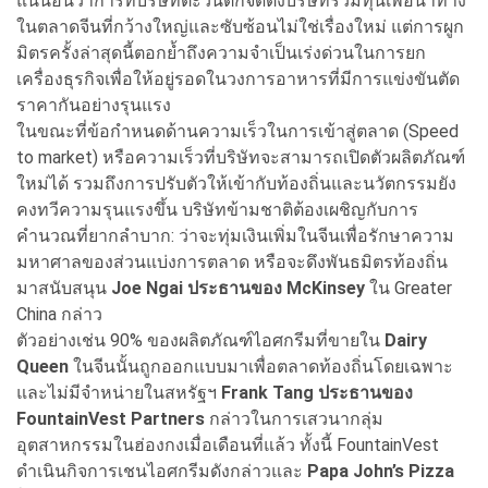
แน่นอนว่าการที่บริษัทตะวันตกจัดตั้งบริษัทร่วมทุนเพื่อนำทาง
ในตลาดจีนที่กว้างใหญ่และซับซ้อนไม่ใช่เรื่องใหม่ แต่การผูก
มิตรครั้งล่าสุดนี้ตอกย้ำถึงความจำเป็นเร่งด่วนในการยก
เครื่องธุรกิจเพื่อให้อยู่รอดในวงการอาหารที่มีการแข่งขันตัด
ราคากันอย่างรุนแรง
ในขณะที่ข้อกำหนดด้านความเร็วในการเข้าสู่ตลาด (Speed
to market) หรือความเร็วที่บริษัทจะสามารถเปิดตัวผลิตภัณฑ์
ใหม่ได้ รวมถึงการปรับตัวให้เข้ากับท้องถิ่นและนวัตกรรมยัง
คงทวีความรุนแรงขึ้น บริษัทข้ามชาติต้องเผชิญกับการ
คำนวณที่ยากลำบาก: ว่าจะทุ่มเงินเพิ่มในจีนเพื่อรักษาความ
มหาศาลของส่วนแบ่งการตลาด หรือจะดึงพันธมิตรท้องถิ่น
มาสนับสนุน
Joe Ngai ประธานของ McKinsey
ใน Greater
China กล่าว
ตัวอย่างเช่น 90% ของผลิตภัณฑ์ไอศกรีมที่ขายใน
Dairy
Queen
ในจีนนั้นถูกออกแบบมาเพื่อตลาดท้องถิ่นโดยเฉพาะ
และไม่มีจำหน่ายในสหรัฐฯ
Frank Tang ประธานของ
FountainVest Partners
กล่าวในการเสวนากลุ่ม
อุตสาหกรรมในฮ่องกงเมื่อเดือนที่แล้ว ทั้งนี้ FountainVest
ดำเนินกิจการเชนไอศกรีมดังกล่าวและ
Papa John’s Pizza