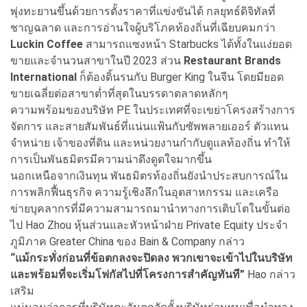
พุ่งทะยานขึ้นด้วยการตั้งราคาที่แข่งขันได้ กลยุทธ์ดิจิทัลที่
ชาญฉลาด และการอ่านใจผู้บริโภคท้องถิ่นที่เฉียบคมกว่า
Luckin Coffee
สามารถแซงหน้า Starbucks ได้ทั้งในแง่ยอด
ขายและจำนวนสาขาในปี 2023 ส่วน
Restaurant Brands
International
ก็ต้องดิ้นรนกับ Burger King ในจีน โดยมียอด
ขายเฉลี่ยต่อสาขาต่ำที่สุดในบรรดาตลาดหลักๆ
ความพร้อมของบริษัท PE ในประเทศที่จะเขย่าโครงสร้างการ
จัดการ และสายสัมพันธ์ที่แน่นแฟ้นกับซัพพลายเออร์ ตัวแทน
จำหน่าย เจ้าของที่ดิน และหน่วยงานกำกับดูแลท้องถิ่น ทำให้
การเป็นพันธมิตรมีความน่าดึงดูดใจมากขึ้น
นอกเหนือจากเงินทุน พันธมิตรท้องถิ่นยังนำประสบการณ์ใน
การพลิกฟื้นธุรกิจ ความรู้เชิงลึกในอุตสาหกรรม และเครือ
ข่ายบุคลากรที่มีความสามารถมานำทางการเติบโตในขั้นต่อ
ไป Hao Zhou หุ้นส่วนและหัวหน้าฝ่าย Private Equity ประจำ
ภูมิภาค Greater China ของ Bain & Company กล่าว
“แม้กระทั่งก่อนที่ข้อตกลงจะปิดลง พวกเขาจะเข้าไปในบริษัท
และพร้อมที่จะเริ่มโฟกัสไปที่โครงการสำคัญทันที”
Hao กล่าว
เสริม