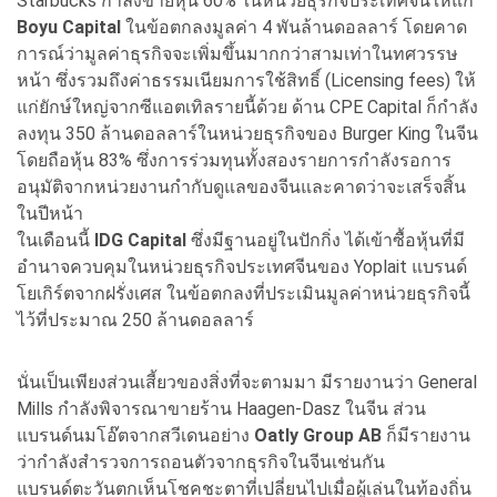
Starbucks กำลังขายหุ้น 60% ในหน่วยธุรกิจประเทศจีนให้แก่
Boyu Capital
ในข้อตกลงมูลค่า 4 พันล้านดอลลาร์ โดยคาด
การณ์ว่ามูลค่าธุรกิจจะเพิ่มขึ้นมากกว่าสามเท่าในทศวรรษ
หน้า ซึ่งรวมถึงค่าธรรมเนียมการใช้สิทธิ์ (Licensing fees) ให้
แก่ยักษ์ใหญ่จากซีแอตเทิลรายนี้ด้วย ด้าน CPE Capital ก็กำลัง
ลงทุน 350 ล้านดอลลาร์ในหน่วยธุรกิจของ Burger King ในจีน
โดยถือหุ้น 83% ซึ่งการร่วมทุนทั้งสองรายการกำลังรอการ
อนุมัติจากหน่วยงานกำกับดูแลของจีนและคาดว่าจะเสร็จสิ้น
ในปีหน้า
ในเดือนนี้
IDG Capital
ซึ่งมีฐานอยู่ในปักกิ่ง ได้เข้าซื้อหุ้นที่มี
อำนาจควบคุมในหน่วยธุรกิจประเทศจีนของ Yoplait แบรนด์
โยเกิร์ตจากฝรั่งเศส ในข้อตกลงที่ประเมินมูลค่าหน่วยธุรกิจนี้
ไว้ที่ประมาณ 250 ล้านดอลลาร์
นั่นเป็นเพียงส่วนเสี้ยวของสิ่งที่จะตามมา มีรายงานว่า General
Mills กำลังพิจารณาขายร้าน Haagen-Dasz ในจีน ส่วน
แบรนด์นมโอ๊ตจากสวีเดนอย่าง
Oatly Group AB
ก็มีรายงาน
ว่ากำลังสำรวจการถอนตัวจากธุรกิจในจีนเช่นกัน
แบรนด์ตะวันตกเห็นโชคชะตาที่เปลี่ยนไปเมื่อผู้เล่นในท้องถิ่น