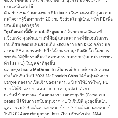
ซบเซา ซึ่งผลักดันให้พวกเขาเข้าหาธุรกิจที่มั่นคงและสร้าง
กระแสเงินสดได้
ตัวอย่างเช่น ข้อตกลงของ Starbucks ในช่วงแรกดึงดูดความ
สนใจจากผู้ซื้อมากกว่า 20 ราย ซึ่งส่วนใหญ่เป็นบริษัท PE เพื่อ
ประเมินมูลค่าธุรกิจ
“ธุรกิจเหล่านี้มีความน่าดึงดูดมาก”
ด้วยกระแสเงินสดที่
แข็งแกร่ง มูลค่าแบรนด์ที่มีอยู่ และแนวทางที่ชัดเจนในการ
เก็บเกี่ยวผลตอบแทนส่วนเกิน Zhou จาก Bain & Co กล่าว นัก
ลงทุน PE สามารถทำกำไรได้งามหากธุรกิจเติบโต โดยการ
ขายต่อให้ผู้ซื้อรายอื่นหรือผ่านการเสนอขายหุ้นแก่ประชาชน
ทั่วไป (IPO) ในมูลค่าที่สูงขึ้น
หลายธุรกิจมอง
McDonald’s
เป็นกรณีศึกษาที่ประสบความ
สำเร็จในจีน ในปี 2023 McDonald’s China ได้ซื้อหุ้นคืนจาก
Carlyle หลังจากเป็นเจ้าของมานาน 6 ปี ทำให้ยักษ์ใหญ่ PE
รายนี้ได้รับผลตอบแทนจากการลงทุนถึง 6.7 เท่า
ณ วันที่ 9 ธันวาคม ข้อตกลงการแตกตัวธุรกิจ (Carve-out
deals) ที่ได้รับการสนับสนุนจาก PE ในจีนปีนี้ พุ่งสูงขึ้นเป็น
มูลค่ารวม 3.9 หมื่นล้านดอลลาร์ จาก 2.3 หมื่นล้านดอลลาร์
ในปี 2024 ตามข้อมูลจาก Jess Zhou หัวหน้าฝ่าย M&A