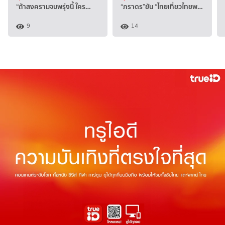
“ถ้าสงครามจบพรุ่งนี้ ใคร…
“ภราดร”ยัน “ไทยเที่ยวไทยพ…
9
14