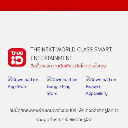
THE NEXT WORLD-CLASS SMART
ENTERTAINMENT
อีกขั้นของความบันเทิงระดับโลกตรงใจคุณ
วันนี้
ดู
สิทธิพิเศษ
อ่าน
เกม
ตาตั้ง
ช้อปปิ้ง
แพ็กเกจ
กล่องทรูไอดีทีวี
คอมมูนิตี้
บริการช่วยเหลือทรูไอดี