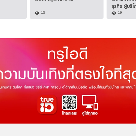
ธุรกิจ ผู้บร
15
19