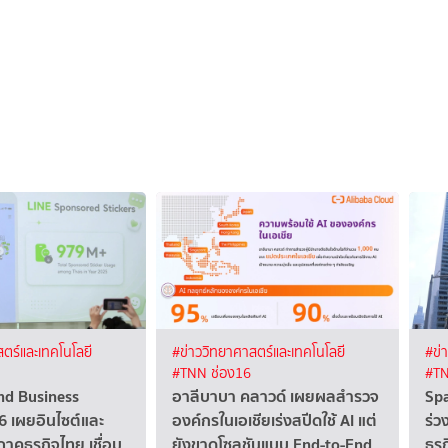
ตร์และเทคโนโลยี
#ข่าววิทยาศาสตร์และเทคโนโลยี
#ข่
#TNN ช่อง16
#TN
nd Business
อาลีบาบา คลาวด์ เผยผลสำรวจ
Spa
6 เผยอินไซต์และ
องค์กรในเอเชียเร่งสปีดใช้ AI แต่
ร่ว
ภาคธุรกิจไทย เชื่อม
ยังขาดโซลูชันแบบ End-to-End
ธุร