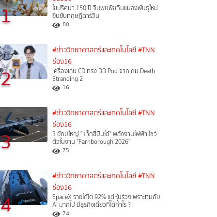
1
ไขปริศนา 150 ปี จีนพบพืชกินแมลงพันธุ์ใหม่
ยืนยันทฤษฎีดาร์วิน
80
#ข่าววิทยาศาสตร์และเทคโนโลยี
#TNN
ช่อง16
2
เครื่องเล่น CD ทรง BB Pod จากเกม Death
Stranding 2
16
#ข่าววิทยาศาสตร์และเทคโนโลยี
#TNN
ช่อง16
3
3 ยักษ์ใหญ่ "แท็กซี่บินได้" พลังงานไฟฟ้า โชว์
ตัวในงาน "Farnborough 2026"
75
#ข่าววิทยาศาสตร์และเทคโนโลยี
#TNN
ช่อง16
4
SpaceX รายได้โต 92% แต่หุ้นร่วงเพราะทุ่มกับ
AI มากไป มีธุรกิจเดียวที่ได้กำไร ?
74