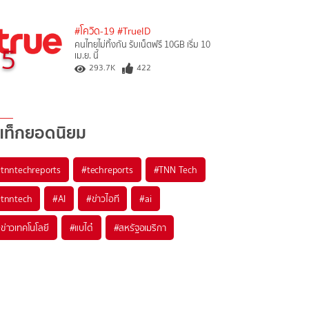
#โควิด-19
#TrueID
คนไทยไม่ทิ้งกัน รับเน็ตฟรี 10GB เริ่ม 10
5
เม.ย. นี้
293.7K
422
แท็กยอดนิยม
#
tnntechreports
#
techreports
#
TNN Tech
#
tnntech
#
AI
#
ข่าวไอที
#
ai
#
ข่าวเทคโนโลยี
#
แบไต๋
#
สหรัฐอเมริกา