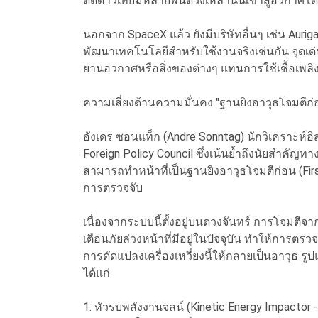
ดีดดาวเทียมหลายพันดวงเหล่านั้นเข้าสู่อวกาศโ
นอกจาก SpaceX แล้ว ยังมีบริษัทอื่นๆ เช่น Aurig
พัฒนาเทคโนโลยีสำหรับใช้งานจริงเช่นกัน จุดเ
ยานอวกาศหรือสิ่งของต่างๆ แทนการใช้เชื้อเพลิ
ความเสี่ยงด้านความมั่นคง "ฐานยิงอาวุธโจมตีก่
อังเดร ซอนแท็ก (Andre Sonntag) นักวิเคราะห์
Foreign Policy Council ซึ่งเน้นย้ำถึงนัยสำคัญทา
สามารถทำหน้าที่เป็นฐานยิงอาวุธโจมตีก่อน (Fir
การตรวจจับ
เนื่องจากระบบนี้ตั้งอยู่บนดวงจันทร์ การโจมตี
เตือนภัยล่วงหน้าที่มีอยู่ในปัจจุบัน ทำให้การต
การดัดแปลงเครื่องเหวี่ยงนี้ให้กลายเป็นอาวุธ ร
ได้แก่
1. หัวรบพลังงานจลน์ (Kinetic Energy Impactor -