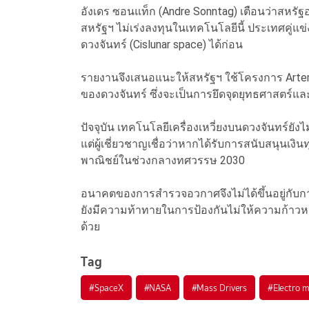
อังเดร ซอนแท็ก (Andre Sonntag) เตือนว่าสหรั
สหรัฐฯ ไม่เร่งลงทุนในเทคโนโลยีนี้ ประเทศคู่แข
ดวงจันทร์ (Cislunar space) ได้ก่อน
รายงานจึงเสนอแนะให้สหรัฐฯ ใช้โครงการ Artemis 
ของดวงจันทร์ ซึ่งจะเป็นการยึดจุดยุทธศาสตร์แล
ปัจจุบัน เทคโนโลยีเครื่องเหวี่ยงบนดวงจันทร์
แต่ผู้เชี่ยวชาญเชื่อว่าหากได้รับการสนับสนุนเงิ
พาณิชย์ในช่วงกลางทศวรรษ 2030
อนาคตของการสำรวจอวกาศจึงไม่ได้ขึ้นอยู่กับการ
ยังมีความท้าทายในการป้องกันไม่ให้ความก้าวห
ด้วย
Tag
#
SpaceX
#
NASA
#
Mass Drivers
#
Electro 