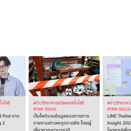
โนโลยี
#ข่าววิทยาศาสตร์และเทคโนโลยี
#ข่าววิทยาศาส
#TNN ช่อง16
#TNN ช่อง16
BB Pod จาก
เว็บไซต์รวมข้อมูลแนวทางการ
LINE Thaila
g 2
รายงานข่าวเหตุกราดยิง โดยผู้
Insight 202
เชี่ยวชาญนานาชาติ
โรดแมปเพื่อ