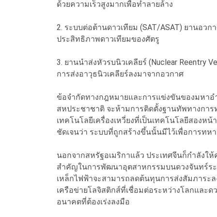
ด้วยความเร็วสูงมากเพื่อทำลายล้าง
2. ระบบต่อต้านดาวเทียม (SAT/ASAT) ยานอวก
ประสิทธิภาพดาวเทียมของศัตรู
3. ยานนำส่งหัวรบนิวเคลียร์ (Nuclear Reentry V
การส่งอาวุธนิวเคลียร์ลงมาจากอวกาศ
ข้อจำกัดทางกฎหมายและการแข่งขันของมหาอำนา
สหประชาชาติ จะห้ามการติดตั้งฐานทัพทางการท
เทคโนโลยีเครื่องเหวี่ยงที่เป็นเทคโนโลยีสองหน้
ชัดเจนว่า ระบบที่ถูกสร้างขึ้นนั้นมีไว้เพื่อการท
นอกจากสหรัฐอเมริกาแล้ว ประเทศจีนก็กำลังให้ค
สำคัญในการพัฒนาอุตสาหกรรมบนดวงจันทร์ระยะย
เหล็กไฟฟ้าจะสามารถลดต้นทุนการส่งสัมภาระลงได
เครือข่ายโลจิสติกส์ที่เชื่อมต่อระหว่างโลกและด
อนาคตที่ต้องเร่งลงมือ