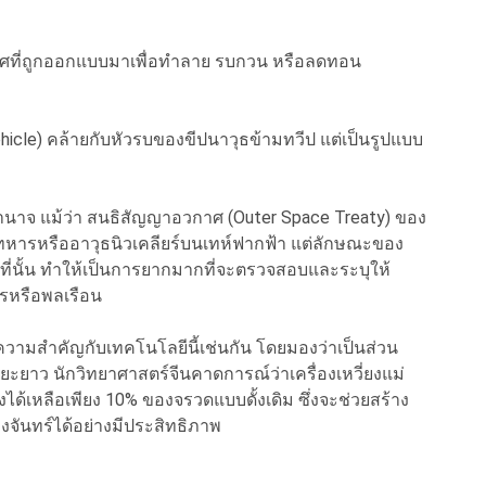
าศที่ถูกออกแบบมาเพื่อทำลาย รบกวน หรือลดทอน
ehicle) คล้ายกับหัวรบของขีปนาวุธข้ามทวีป แต่เป็นรูปแบบ
จ แม้ว่า สนธิสัญญาอวกาศ (Outer Space Treaty) ของ
หารหรืออาวุธนิวเคลียร์บนเทห์ฟากฟ้า แต่ลักษณะของ
าที่นั้น ทำให้เป็นการยากมากที่จะตรวจสอบและระบุให้
หารหรือพลเรือน
วามสำคัญกับเทคโนโลยีนี้เช่นกัน โดยมองว่าเป็นส่วน
าว นักวิทยาศาสตร์จีนคาดการณ์ว่าเครื่องเหวี่ยงแม่
้เหลือเพียง 10% ของจรวดแบบดั้งเดิม ซึ่งจะช่วยสร้าง
วงจันทร์ได้อย่างมีประสิทธิภาพ