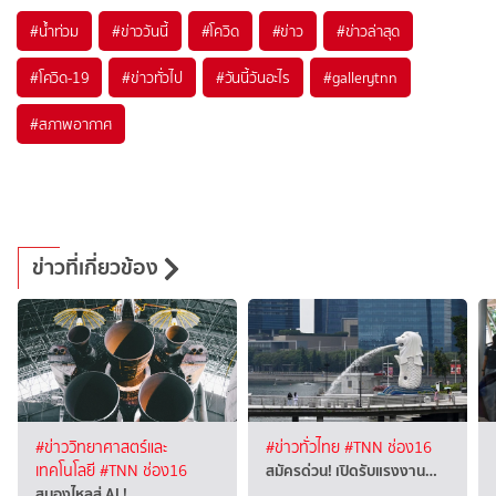
#
น้ำท่วม
#
ข่าววันนี้
#
โควิด
#
ข่าว
#
ข่าวล่าสุด
#
โควิด-19
#
ข่าวทั่วไป
#
วันนี้วันอะไร
#
gallerytnn
#
สภาพอากาศ
ข่าวที่เกี่ยวข้อง
#ข่าววิทยาศาสตร์และ
#ข่าวทั่วไทย
#TNN ช่อง16
สมัครด่วน! เปิดรับแรงงาน…
เทคโนโลยี
#TNN ช่อง16
สมองไหลสู่ AI !