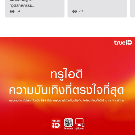
“อุตสาหกรรม…
14
29