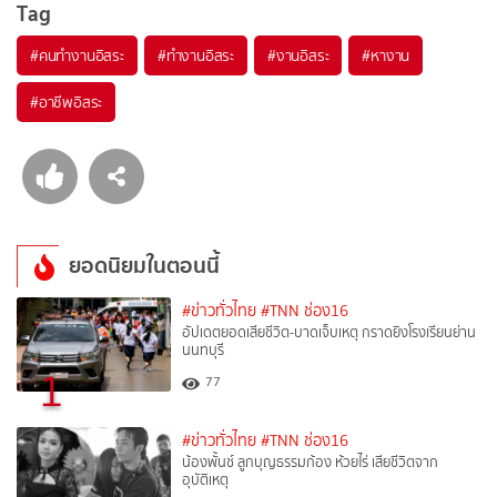
Tag
#
คนทำงานอิสระ
#
ทำงานอิสระ
#
งานอิสระ
#
หางาน
#
อาชีพอิสระ
ยอดนิยมในตอนนี้
#ข่าวทั่วไทย
#TNN ช่อง16
อัปเดตยอดเสียชีวิต-บาดเจ็บเหตุ กราดยิงโรงเรียนย่าน
นนทบุรี
1
77
#ข่าวทั่วไทย
#TNN ช่อง16
น้องพั้นช์ ลูกบุญธรรมก้อง ห้วยไร่ เสียชีวิตจาก
อุบัติเหตุ