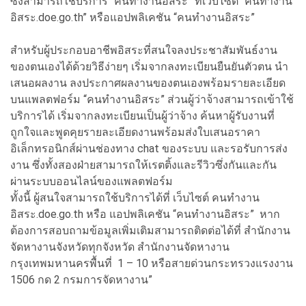
ซึ่งสามารถใช้บริการ “คนทำงานอิสระ” ที่เว็บไซต์ “คนทำงาน
อิสระ.doe.go.th” หรือแอปพลิเคชัน “คนทำงานอิสระ”
สำหรับผู้ประกอบอาชีพอิสระที่สนใจลงประชาสัมพันธ์งาน
ของตนเองได้ด้วยวิธีง่ายๆ เริ่มจากลงทะเบียนยืนยันตัวตน นำ
เสนอผลงาน ลงประกาศผลงานของตนเองพร้อมรายละเอียด
บนแพลตฟอร์ม “คนทำงานอิสระ” ส่วนผู้ว่าจ้างสามารถเข้าใช้
บริการได้ เริ่มจากลงทะเบียนเป็นผู้ว่าจ้าง ค้นหาผู้รับงานที่
ถูกใจและพูดคุยรายละเอียดงานพร้อมส่งใบเสนอราคา
อิเล็กทรอนิกส์ผ่านช่องทาง chat ของระบบ และรอรับการส่ง
งาน ซึ่งทั้งสองฝ่ายสามารถให้เรตติ้งและรีวิวซึ่งกันและกัน
ผ่านระบบออนไลน์ของแพลตฟอร์ม
ทั้งนี้ ผู้สนใจสามารถใช้บริการได้ที่ เว็บไซต์ คนทํางาน
อิสระ.doe.go.th หรือ แอปพลิเคชัน “คนทำงานอิสระ” หาก
ต้องการสอบถามข้อมูลเพิ่มเติมสามารถติดต่อได้ที่ สำนักงาน
จัดหางานจังหวัดทุกจังหวัด สำนักงานจัดหางาน
กรุงเทพมหานครพื้นที่ 1 – 10 หรือสายด่วนกระทรวงแรงงาน
1506 กด 2 กรมการจัดหางาน”