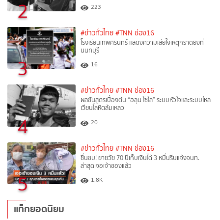
2
223
#ข่าวทั่วไทย
#TNN ช่อง16
โรงเรียนเทพศิรินทร์ แสดงความเสียใจเหตุกราดยิงที่
นนทบุรี
3
16
#ข่าวทั่วไทย
#TNN ช่อง16
ผลชันสูตรเบื้องต้น “ฮลุน โซโล่” ระบบหัวใจและระบบไหล
เวียนโลหิตล้มเหลว
4
20
#ข่าวทั่วไทย
#TNN ช่อง16
ชื่นชม! ยายวัย 70 ปีเก็บเงินได้ 3 หมื่นรีบแจ้งจนท.
ล่าสุดเจอเจ้าของแล้ว
5
1.8K
แท็กยอดนิยม