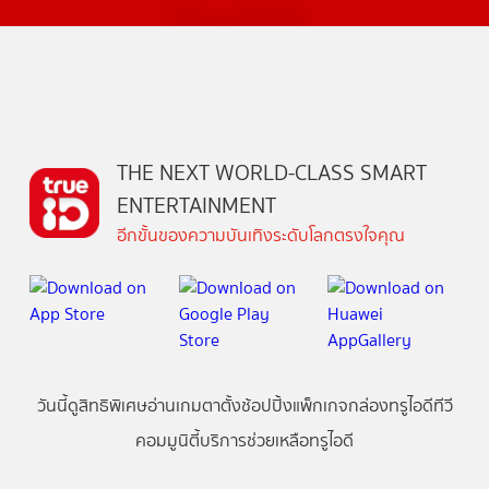
THE NEXT WORLD-CLASS SMART
ENTERTAINMENT
อีกขั้นของความบันเทิงระดับโลกตรงใจคุณ
วันนี้
ดู
สิทธิพิเศษ
อ่าน
เกม
ตาตั้ง
ช้อปปิ้ง
แพ็กเกจ
กล่องทรูไอดีทีวี
คอมมูนิตี้
บริการช่วยเหลือทรูไอดี