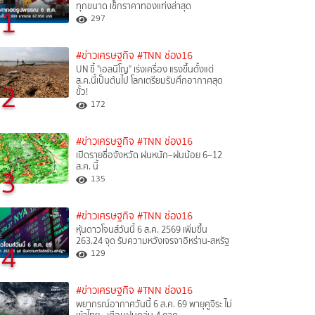
ทุกขนาด เช็กราคาทองแท่งล่าสุด
1
297
#ข่าวเศรษฐกิจ
#TNN ช่อง16
UN ชี้ "เอลนีโญ" เร่งเครื่อง แรงขึ้นตั้งแต่
ส.ค.นี้เป็นต้นไป โลกเตรียมรับศึกอากาศสุด
2
ขั้ว!
172
#ข่าวเศรษฐกิจ
#TNN ช่อง16
เปิดรายชื่อจังหวัด ฝนหนัก–ฝนน้อย 6–12
ส.ค. นี้
3
135
#ข่าวเศรษฐกิจ
#TNN ช่อง16
หุ้นดาวโจนส์วันนี้ 6 ส.ค. 2569 เพิ่มขึ้น
263.24 จุด รับความหวังเจรจาอิหร่าน-สหรัฐ
4
129
#ข่าวเศรษฐกิจ
#TNN ช่อง16
พยากรณ์อากาศวันนี้ 6 ส.ค. 69 พายุคูจิระ ไม่