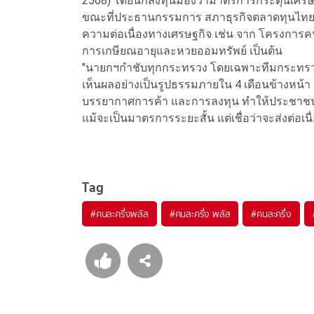
2568) โดยนักลงทุนมองว่ามาตรการกระตุ้นเศรษฐก
ขณะที่ประธานกรรมการ สภาธุรกิจตลาดทุนไทยก็
ความต่อเนื่องทางเศรษฐกิจ เช่น จาก โครงการคนล
การเกษียณอายุและหวยออมทรัพย์ เป็นต้น
"นายกฯกำชับทุกกระทรวง โดยเฉพาะทีมกระทรวงเศร
เห็นผลอย่างเป็นรูปธรรมภายใน 4 เดือนข้างหน้า ก
บรรยากาศการค้า และการลงทุน ทำให้ประชาชนพ
แม้จะเป็นมาตรการระยะสั้น แต่เชื่อว่าจะส่งต่อเน
Tag
#
คนละครึ่งพลัส
#
คนละครึ่ง พลัส
#
คนละครึ่ง