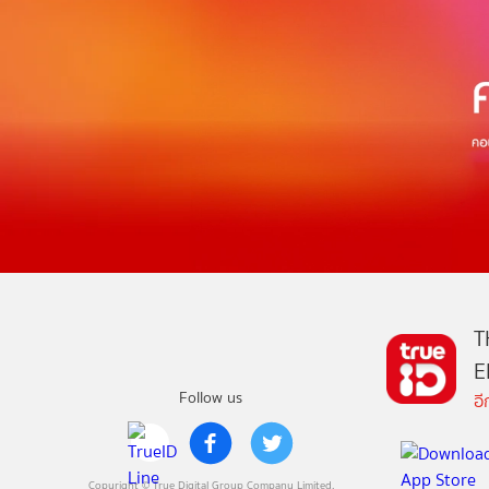
T
E
Follow us
อ
Copyright © True Digital Group Company Limited.