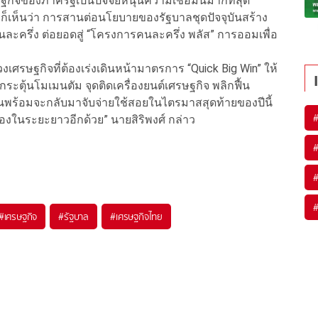
ิจของภาครัฐเป็นปัจจัยหนุนความเชื่อมั่นมากที่สุด
เห็นว่า การสานต่อนโยบายของรัฐบาลชุดปัจจุบันสร้าง
ะครึ่ง ต่อยอดสู่ “โครงการคนละครึ่ง พลัส” การออมเพื่อ
ษฐกิจที่ต้องเร่งเดินหน้ามาตรการ “Quick Big Win” ให้
ระตุ้นโมเมนตัม จุดติดเครื่องยนต์เศรษฐกิจ พลิกฟื้น
ร้อมจะกลับมาจับจ่ายใช้สอยในไตรมาสสุดท้ายของปีนี้
ื่องในระยะยาวอีกด้วย” นายสิริพงศ์ กล่าว
#
เศรษฐกิจ
#
รัฐบาล
#
เศรษฐกิจไทย