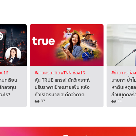
อง16
#ข่าวเศรษฐกิจ
#TNN ช่อง16
#ข่าวการเมือ
ดบทเรียน
หุ้น TRUE แกร่ง! นักวิเคราะห์
นายกฯ ย้ำไม่ค
นักลงทุน
ปรับราคาเป้าหมายเพิ่ม หลัง
หาต้นเหตุแล
อะไร?
กำไรไตรมาส 2 ดีกว่าคาด
ส่วนบุคคลรั
37
11