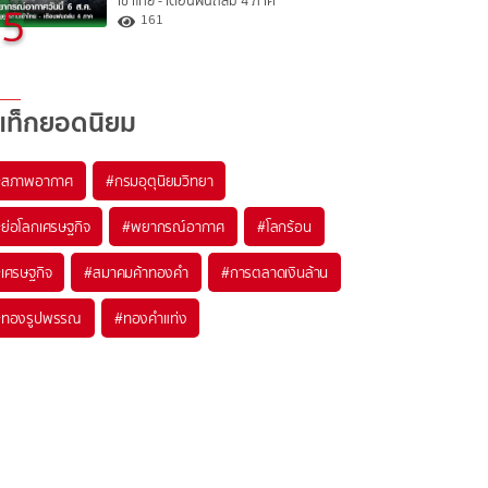
เข้าไทย - เตือนฝนถล่ม 4 ภาค
5
161
แท็กยอดนิยม
#
สภาพอากาศ
#
กรมอุตุนิยมวิทยา
#
ย่อโลกเศรษฐกิจ
#
พยากรณ์อากาศ
#
โลกร้อน
#
เศรษฐกิจ
#
สมาคมค้าทองคำ
#
การตลาดเงินล้าน
#
ทองรูปพรรณ
#
ทองคำแท่ง