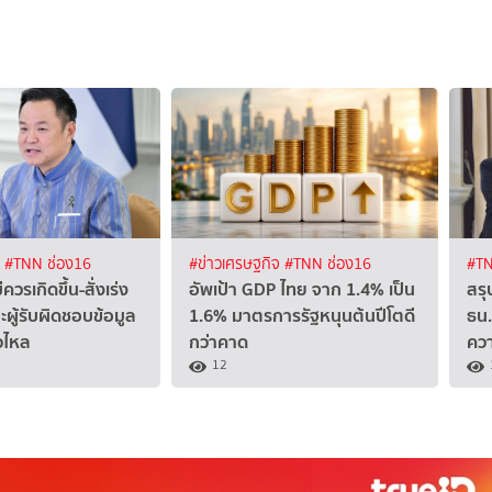
ง
#TNN ช่อง16
#ข่าวเศรษฐกิจ
#TNN ช่อง16
#TN
วรเกิดขึ้น-สั่งเร่ง
อัพเป้า GDP ไทย จาก 1.4% เป็น
สร
ะผู้รับผิดชอบข้อมูล
1.6% มาตรการรัฐหนุนต้นปีโตดี
ธน.
่วไหล
กว่าคาด
ควา
12