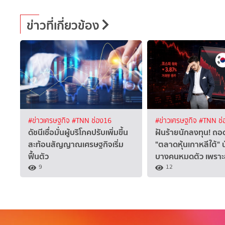
ข่าวที่เกี่ยวข้อง
#ข่าวเศรษฐกิจ
#TNN ช่อง16
#ข่าวเศรษฐกิจ
#TNN ช่
ดัชนีเชื่อมั่นผู้บริโภคปรับเพิ่มขึ้น
ฝันร้ายนักลงทุน! ถอ
สะท้อนสัญญาณเศรษฐกิจเริ่ม
"ตลาดหุ้นเกาหลีใต้" 
ฟื้นตัว
บางคนหมดตัว เพราะ
9
12