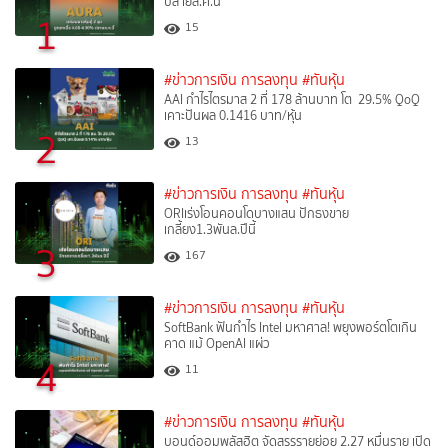
ปลายส.ค.นี้
1
15
#ข่าวการเงิน การลงทุน
#ทันหุ้น
AAI กำไรไตรมาส 2 ที่ 178 ล้านบาท โต 29.5% QoQ
เคาะปันผล 0.1416 บาท/หุ้น
2
13
#ข่าวการเงิน การลงทุน
#ทันหุ้น
ORIเร่งโอนคอนโดบางแสน ปักธงขาย
เกลี้ยง1.3พันล.ปีนี้
3
167
#ข่าวการเงิน การลงทุน
#ทันหุ้น
SoftBank ฟันกำไร Intel มหาศาล! พยุงพอร์ตโตเกิน
คาด แม้ OpenAI แผ่ว
4
11
#ข่าวการเงิน การลงทุน
#ทันหุ้น
บอนด์ออมพลัสฮิต จัดสรรรายย่อย 2.27 หมื่นราย เปิด