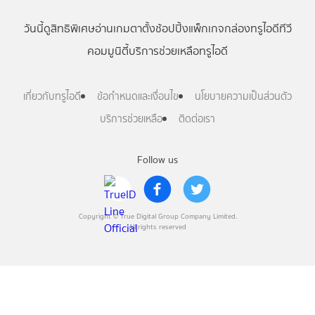
วันนี้
ดู
สิทธิพิเศษ
อ่าน
เกม
ตาตั้ง
ช้อปปิ้ง
แพ็กเกจ
กล่องทรูไอดีทีวี
คอมมูนิตี้
บริการช่วยเหลือทรูไอดี
เกี่ยวกับทรูไอดี
ข้อกำหนดและเงื่อนไข
นโยบายความเป็นส่วนตัว
บริการช่วยเหลือ
ติดต่อเรา
Follow us
Copyright © True Digital Group Company Limited.
All rights reserved