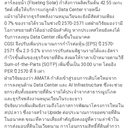
ลาร์ลอยน้ำ (Floating Solar) กำลังการผลิตเริ่มต้น 42.55 เมกะ
วัตต์ เพื่อให้บริการแก่ลูกค้า Data Center รายหนึ่ง
แม้รายได้จากธุรกิจพลังงานหมุนเวียนจะยังมีสัดส่วนเพียง
0.7% ของรายได้รวมในช่วงปี 2570-2571 แต่ฝ่ายวิจัยมองว่ามี
โอกาสขยายตัวได้อย่างมีนัยสำคัญ หากประเทศไทยยังคงได้
รับการลงทุน Data Center เพิ่มขึ้นในอนาคต
CGSI จึงปรับเพิ่มประมาณการกำไรต่อหุ้น (EPS) ปี 2570-
2571 ขึ้น 2.3-5.2% จากการปรับสมมติฐานรายได้และอัตรา
กำไรขั้นต้นของธุรกิจขายที่ดิน ส่งผลให้ราคาเป้าหมายตามวิธี
Sum-of-the-Parts (SOTP) เพิ่มขึ้นเป็น 30.00 บาท โดยอิง
PER ปี 2570 ที่ 9 เท่า
ฝ่ายวิจัยมองว่า AMATA กำลังเข้าสู่รอบการเติบโตใหม่จาก
การลงทุนด้าน Data Center และ AI Infrastructure ซึ่งจะช่วย
ยกระดับทั้งยอดขายที่ดิน รายได้ประจำจากสาธารณูปโภค
และธุรกิจพลังงานหมุนเวียนในระยะยาว
ปัจจัยบวกเพิ่มเติมยังรวมถึงโอกาสการพัฒนาโครงการใหม่ใน
สปป.ลาว ซึ่งอาจสร้าง Upside ต่อประมาณการยอดขายที่ดิน
ในอนาคต ขณะที่ความเสี่ยงสำคัญยังคงอยู่ที่ความล่าช้าใน
การส่งมอบที่ดินในเวียดนาม การโอนกรรมสิทธิ์ที่ดินต่ำกว่า