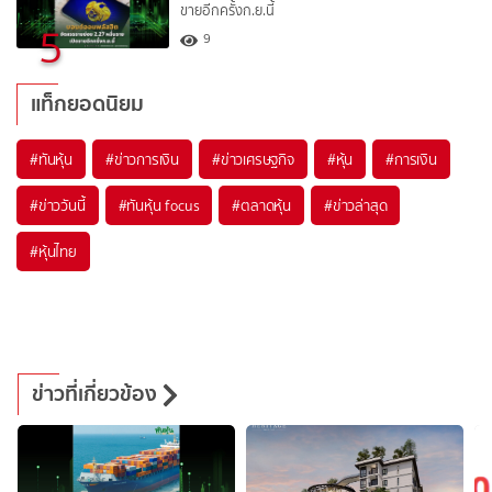
ขายอีกครั้งก.ย.นี้
5
9
แท็กยอดนิยม
#
ทันหุ้น
#
ข่าวการเงิน
#
ข่าวเศรษฐกิจ
#
หุ้น
#
การเงิน
#
ข่าววันนี้
#
ทันหุ้น focus
#
ตลาดหุ้น
#
ข่าวล่าสุด
#
หุ้นไทย
ข่าวที่เกี่ยวข้อง