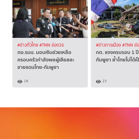
#ข่าวทั่วไทย
#TNN ช่อง16
#ข่าวการเมือง
#TNN ช่
กอ.รมน. มอบเงินช่วยเหลือ
กต. แจงครบรอบ 1 ปี
ครอบครัวกำลังพลผู้เสียสละ
กัมพูชา ย้ำไทยไม่ได้เป
ชายแดนไทย-กัมพูชา
18
23