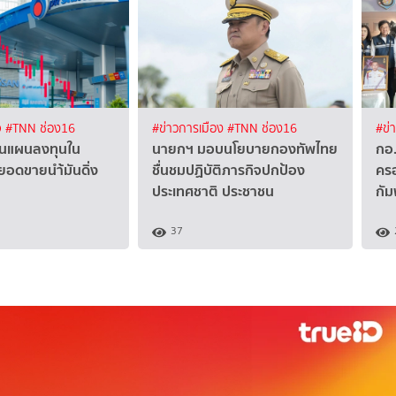
จ
#TNN ช่อง16
#ข่าวการเมือง
#TNN ช่อง16
#ข่
วนแผนลงทุนใน
นายกฯ มอบนโยบายกองทัพไทย
กอ.
ยอดขายนำ้มันดิ่ง
ชื่นชมปฏิบัติภารกิจปกป้อง
คร
ประเทศชาติ ประชาชน
กัม
37