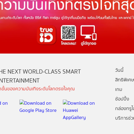
วันนี้
HE NEXT WORLD-CLASS SMART
NTERTAINMENT
สิทธิพิเศษ
ีกขั้นของความบันเทิงระดับโลกตรงใจคุณ
เกม
ช้อปปิ้ง
กล่องทรูไอ
บริการช่ว