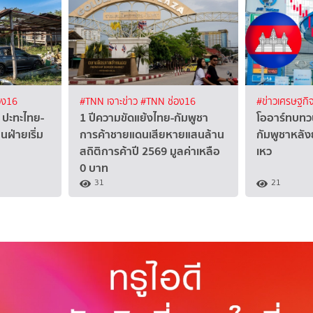
อง16
#TNN เจาะข่าว
#TNN ช่อง16
#ข่าวเศรษฐกิ
 ปะทะไทย-
1 ปีความขัดแย้งไทย-กัมพูชา
โออาร์ทบท
็นฝ่ายเริ่ม
การค้าชายแดนเสียหายแสนล้าน
กัมพูชาหลัง
สถิติการค้าปี 2569 มูลค่าเหลือ
เหว
0 บาท
31
21