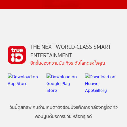
THE NEXT WORLD-CLASS SMART
ENTERTAINMENT
อีกขั้นของความบันเทิงระดับโลกตรงใจคุณ
วันนี้
ดู
สิทธิพิเศษ
อ่าน
เกม
ตาตั้ง
ช้อปปิ้ง
แพ็กเกจ
กล่องทรูไอดีทีวี
คอมมูนิตี้
บริการช่วยเหลือทรูไอดี