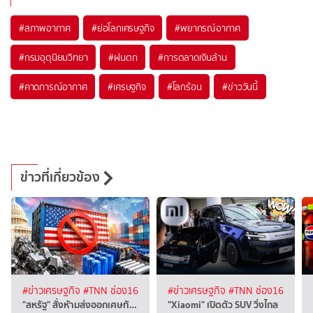
#
สภาพอากาศ
#
ย่อโลกเศรษฐกิจ
#
พยากรณ์อากาศ
#
กรมอุตุนิยมวิทยา
#
ฝนตก
#
การตลาดเงินล้าน
#
คาดการณ์อากาศ
#
เศรษฐกิจ
#
โลกร้อน
#
ข่าววันนี้
ข่าวที่เกี่ยวข้อง
#ข่าวเศรษฐกิจ
#TNN ช่อง16
#ข่าวเศรษฐกิจ
#TNN ช่อง16
"สหรัฐ" สั่งห้ามส่งออกเศษทั…
"Xiaomi" เปิดตัว SUV วิ่งไกล