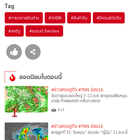
Tag
#
การตลาดเงินล้าน
#
SHEIN
#
สินค้าจีน
#
อีคอมเมิร์ซจีน
#
สหรัฐ
#
แบรนด์ Everlane
ยอดนิยมในตอนนี้
#ข่าวเศรษฐกิจ
#TNN ช่อง16
จับตาฝนระลอกใหญ่ 7–11 ส.ค. พายุดอลฟินหนุน
มรสุม ไทยฝนหนัก-คลื่นทะเลแรง
1
613
#ข่าวเศรษฐกิจ
#TNN ช่อง16
พายุลูกที่ 15 “จันหอม” จ่อถล่ม “ญี่ปุ่น” 11 ส.ค.นี้