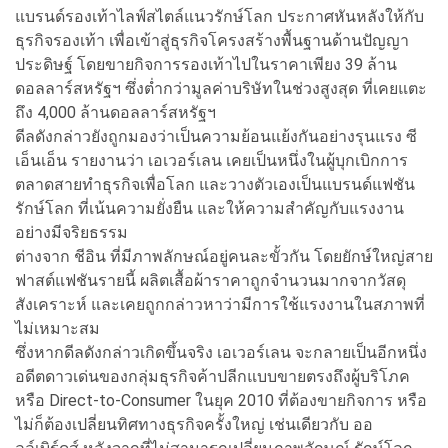
แบรนด์รองเท้าไลฟ์สไตล์แนวรักษ์โลก ประกาศหันหลังให้กับ
ธุรกิจรองเท้า เพื่อเข้าสู่ธุรกิจโครงสร้างพื้นฐานด้านปัญญา
ประดิษฐ์ โดยขายกิจการรองเท้าไปในราคาเพียง 39 ล้าน
ดอลลาร์สหรัฐฯ ซึ่งต่ำกว่ามูลค่าบริษัทในช่วงสูงสุด ที่เคยแตะ
ถึง 4,000 ล้านดอลลาร์สหรัฐฯ
ดีลดังกล่าวยังถูกมองว่าเป็นความย้อนแย้งกันอย่างรุนแรง ซี
เอ็นเอ็น รายงานว่า เอเวอร์เลน เคยเป็นหนึ่งในผู้บุกเบิกการ
ตลาดสายทำธุรกิจเพื่อโลก และวางตัวเองเป็นแบรนด์แฟชัน
รักษ์โลก ที่เน้นความยั่งยืน และให้ความสำคัญกับแรงงาน
อย่างมีจริยธรรม
ต่างจาก ชีอิน ที่มีภาพลักษณ์อยู่คนละขั้วกัน โดยยักษ์ใหญ่สาย
ฟาสต์แฟชันรายนี้ ผลิตเสื้อผ้าราคาถูกจำนวนมากจากวัสดุ
สังเคราะห์ และเคยถูกกล่าวหาว่ามีการใช้แรงงานในสภาพที่
ไม่เหมาะสม
ซึ่งหากดีลดังกล่าวเกิดขึ้นจริง เอเวอร์เลน จะกลายเป็นอีกหนึ่ง
อดีตดาวเด่นของกลุ่มธุรกิจค้าปลีกแบบขายตรงถึงผู้บริโภค
หรือ Direct-to-Consumer ในยุค 2010 ที่ต้องขายกิจการ หรือ
ไม่ก็ต้องเปลี่ยนทิศทางธุรกิจครั้งใหญ่ เช่นเดียวกับ ออ