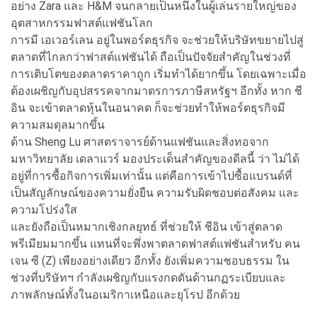
อย่าง Zara และ H&M จนกลายเป็นหนึ่งในผู้เล่นรายใหญ่ของ
อุตสาหกรรมฟาสต์แฟชันโลก
การมี เอเวอร์เลน อยู่ในพอร์ตธุรกิจ จะช่วยให้บริษัทขยายไปสู่
ตลาดที่ไกลกว่าฟาสต์แฟชันได้ ถือเป็นปัจจัยสำคัญในช่วงที่
การเติบโตของตลาดราคาถูก เริ่มทำได้ยากขึ้น โดยเฉพาะเมื่อ
ต้องเผชิญกับอุปสรรคจากมาตรการภาษีสหรัฐฯ อีกทั้ง หาก ชี
อิน จะเข้าตลาดหุ้นในอนาคต ก็จะช่วยทำให้พอร์ตธุรกิจมี
ความสมดุลมากขึ้น
ด้าน Sheng Lu ศาสตราจารย์ด้านแฟชันและสิ่งทอจาก
มหาวิทยาลัย เดลาแวร์ มองประเด็นสำคัญของดีลนี้ ว่า ไม่ได้
อยู่ที่การซื้อกิจการเพิ่มเท่านั้น แต่คือการเข้าไปซื้อแบรนด์ที่
เป็นสัญลักษณ์ของความยั่งยืน ความรับผิดชอบต่อสังคม และ
ความโปร่งใส
และยังถือเป็นหมากเชิงกลยุทธ์ ที่ช่วยให้ ชีอิน เข้าสู่ตลาด
พรีเมียมมากขึ้น แทนที่จะพึ่งพาตลาดฟาสต์แฟชันสำหรับ คน
เจน ซี (Z) เพียงอย่างเดียว อีกทั้ง ยังเพิ่มความชอบธรรม ใน
ช่วงที่บริษัทฯ กำลังเผชิญกับแรงกดดันด้านกฏระเบียบและ
ภาพลักษณ์ทั้งในอเมริกาเหนือและยุโรป อีกด้วย