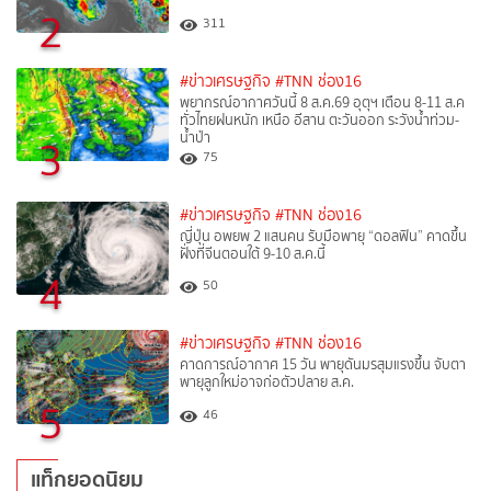
2
311
#ข่าวเศรษฐกิจ
#TNN ช่อง16
พยากรณ์อากาศวันนี้ 8 ส.ค.69 อุตุฯ เตือน 8-11 ส.ค
ทั่วไทยฝนหนัก เหนือ อีสาน ตะวันออก ระวังน้ำท่วม-
น้ำป่า
3
75
#ข่าวเศรษฐกิจ
#TNN ช่อง16
ญี่ปุ่น อพยพ 2 แสนคน รับมือพายุ “ดอลฟิน” คาดขึ้น
ฝั่งที่จีนตอนใต้ 9-10 ส.ค.นี้
4
50
#ข่าวเศรษฐกิจ
#TNN ช่อง16
คาดการณ์อากาศ 15 วัน พายุดันมรสุมแรงขึ้น จับตา
พายุลูกใหม่อาจก่อตัวปลาย ส.ค.
5
46
แท็กยอดนิยม