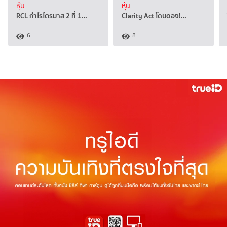
หุ้น
หุ้น
RCL กำไรไตรมาส 2 ที่ 1…
Clarity Act โดนดอง!…
6
8