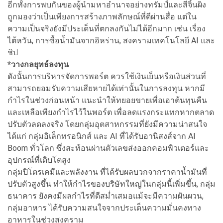
อีกทั้งการพบกันของผู้นำมหาอำนาจอย่างทรัมป์และสีจิ้นผิง
ถูกมองว่าเป็นเพียงการสร้างภาพลักษณ์ที่ดีผ่านสื่อ แต่ใน
ความเป็นจริงยังมีประเด็นที่ตกลงกันไม่ได้อีกมาก เช่น เรื่อง
ไต้หวัน, การซื้อน้ำมันจากอิหร่าน, สงครามเทคโนโลยี AI และ
ชิป
*วางกลยุทธ์ลงทุน
ดังนั้นการบริหารจัดการพอร์ต ควรใช้เงินเย็นหรือเงินส่วนที่
สามารถยอมรับความเสียหายได้เท่านั้นในการลงทุน หากมี
กำไรในช่วงก่อนหน้า แนะนำให้ทยอยขายเพื่อเอาต้นทุนคืน
และเหลือเพียงกำไรไว้ในพอร์ต เพื่อลดแรงกระแทกหากตลาด
ปรับตัวลดลงจริง โดยกลุ่มอุตสาหกรรมที่ยังมีความน่าสนใจ
ได้แก่ กลุ่มอิเล็กทรอนิกส์ และ AI ที่ได้รับอานิสงส์จาก AI
Boom ทั่วโลก ซึ่งสะท้อนผ่านตัวเลขส่งออกคอมพิวเตอร์และ
อุปกรณ์ที่เติบโตสูง
กลุ่มปิโตรเคมีและพลังงาน ที่ได้รับผลบวกจากราคาน้ำมันที่
ปรับตัวสูงขึ้น ทำให้กำไรของบริษัทใหญ่ในกลุ่มนี้เพิ่มขึ้น, กลุ่ม
ธนาคาร ยังคงมีผลกำไรที่ดีสม่ำเสมอแม้จะมีความผันผวน,
กลุ่มอาหาร ได้รับความสนใจจากประเด็นความมั่นคงทาง
อาหารในช่วงสงคราม