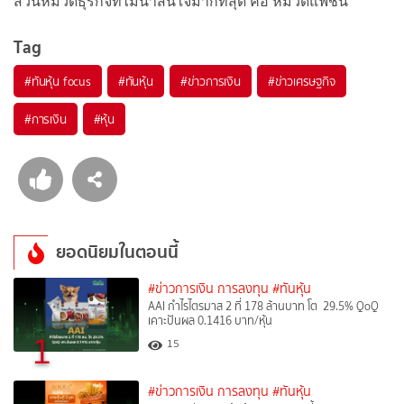
ส่วนหมวดธุรกิจที่ไม่น่าสนใจมากที่สุด คือ หมวดแฟชั่น
Tag
#
ทันหุ้น focus
#
ทันหุ้น
#
ข่าวการเงิน
#
ข่าวเศรษฐกิจ
#
การเงิน
#
หุ้น
ยอดนิยมในตอนนี้
#ข่าวการเงิน การลงทุน
#ทันหุ้น
AAI กำไรไตรมาส 2 ที่ 178 ล้านบาท โต 29.5% QoQ
เคาะปันผล 0.1416 บาท/หุ้น
1
15
#ข่าวการเงิน การลงทุน
#ทันหุ้น