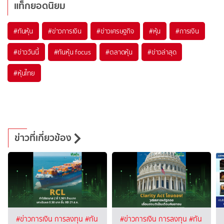
แท็กยอดนิยม
#
ทันหุ้น
#
ข่าวการเงิน
#
ข่าวเศรษฐกิจ
#
หุ้น
#
การเงิน
#
ข่าววันนี้
#
ทันหุ้น focus
#
ตลาดหุ้น
#
ข่าวล่าสุด
#
หุ้นไทย
ข่าวที่เกี่ยวข้อง
#ข่าวการเงิน การลงทุน
#ทัน
#ข่าวการเงิน การลงทุน
#ทัน