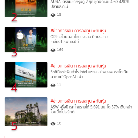
AURA เตรียมขายหุ้นกู้ 2 ชุด ชูดอกเบี้ย 4.60-4.90%
ปลายส.ค.นี้
2
15
#ข่าวการเงิน การลงทุน
#ทันหุ้น
ORIเร่งโอนคอนโดบางแสน ปักธงขาย
เกลี้ยง1.3พันล.ปีนี้
3
169
#ข่าวการเงิน การลงทุน
#ทันหุ้น
SoftBank ฟันกำไร Intel มหาศาล! พยุงพอร์ตโตเกิน
คาด แม้ OpenAI แผ่ว
4
11
#ข่าวการเงิน การลงทุน
#ทันหุ้น
ASW ครึ่งปีแรกโกยรายได้ 5,691 ลบ. โต 57% เดินหน้า
โอนบิ๊กโปรเจ็กต์
5
10