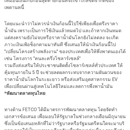
เหมือนเงินเก็บก้อนสุดท้ายก่อนที่จะเข้าใกล้ขีดจำกัดของ
เพดานหนี้
โดยแนะนำว่าไม่ควรนำเงินก้อนนี้ไปใช้เพียงเพื่อตรึงราคา
น้ำมัน เพราะเป็นการใช้เงินแล้วหมดไป และถ้าหากเงินหมด
แต่สงครามยังไม่จบหรือราคาน้ำมันโลกยังไม่ลดลง จะเกิด
ภาวะเงินเฟ้อช็อกตามมาทันที ซึ่งเสนอให้นำเงินก้อนนี้ไป
"เปลี่ยนโครงสร้างพลังงาน" ของประเทศเพื่อให้พึ่งพาตนเองได้
เช่น โครงการ "คนละครึ่งโซลาร์เซลล์"
รวมถึงส่งเสริมให้ประชาชนติดตั้งโซลาร์เซลล์ทั่วประเทศ ให้
คุ้มทุนภายใน 5 ปี จะช่วยลดผลกระทบจากความผันผวนของ
ราคาน้ำมันโลกในระยะยาว หรือส่งเสริมอุตสาหกรรม EV
เพื่อเปลี่ยนผ่านสู่เทคโนโลยีใหม่และลดการพึ่งพาน้ำมัน
*พัฒนาตลาดทุนไทย
ทางด้าน FETCO ได้มีมาตรการพัฒนาตลาดทุน โดยจัดทำ
เอกสารข้อเสนอ เพื่อมอบให้รัฐบาลในช่วงกลางเดือนมิถุนายน
ซึ่งเป็นข้อเสนอหลักที่ไม่ว่ารัฐบาลหรือรัฐมนตรีคนใดจะมาบริ