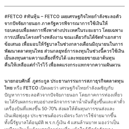
#FETCO #ทันหุ้น – FETCO เผยเศรษฐกิจไทยกำลังชะลอตัว
จากปัจจัยภายนอก ภาครัฐควรพิจารณาการใช้เงินให้
รอบคอบเพื่อลดการพึ่งพาต่างประเทศในระยะยาว โดยเฉพาะ
การเปลี่ยนโครงสร้างพลังงาน ขณะเดียวกันได้จัดทำเอกสาร
ข้อเสนอ เพื่อมอบให้รัฐบาลในช่วงกลางเดือนมิถุนายนในการ
พัฒนาตลาดทุนไทย ส่วนกลยุทธ์การลงทุนในช่วงนี้ควรใช้เงิน
เย็นลงทุนตามความเสี่ยงที่รับได้ และทยอยขายเอาต้นทุน
คืนให้เหลือแต่กำไรไว้ เพื่อลดแรงกระแทกจากความผันผวน
นายกอบศักดิ์ ภูตระกูล ประธานกรรมการสภาธุรกิจตลาดทุน
ไทย
หรือ
FETCO
เปิดเผยว่า เศรษฐกิจไทยกำลังเผชิญกับ
ปัญหาการชะลอตัวจากปัจจัยภายนอก โดยภาคการท่องเที่ยว
จะได้รับผลกระทบอย่างหนักจากราคาน้ำมันที่สูงขึ้นและค่าตั๋ว
เครื่องบินที่แพงขึ้น 50-70% ส่งผลให้ต้นทุนการขนส่งและ
เงินเฟ้อพุ่งสูง ประชาชนต้องระมัดระวังการใช้จ่ายมากขึ้น
ทั้งนี้รัฐบาลได้อนุมัติ พ.ร.ก.กู้เงิน 4 แสนล้านบาท มองว่าเป็น