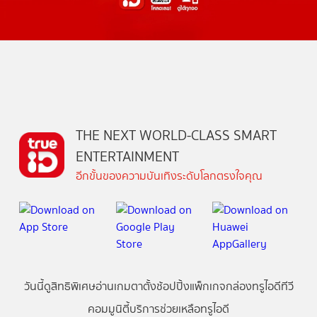
THE NEXT WORLD-CLASS SMART
ENTERTAINMENT
อีกขั้นของความบันเทิงระดับโลกตรงใจคุณ
วันนี้
ดู
สิทธิพิเศษ
อ่าน
เกม
ตาตั้ง
ช้อปปิ้ง
แพ็กเกจ
กล่องทรูไอดีทีวี
คอมมูนิตี้
บริการช่วยเหลือทรูไอดี