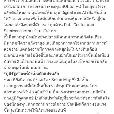
หาร ควรใช้เป็นแนวทางเดียวกันเพื่อพัฒนาต่อเนื่อง รวมถึงส่ง
เสริมมาตรการส่งเสริมการลงทุน BOI to IPO โดยมุ่งหวังจะ
ผลักดันให้ตลาดหุ้นไทยมีหุ้นกลุ่ม Digital และ AI เพิ่มขึ้นเป็น
15% ของตลาด เพื่อให้ทัดเทียมกับตลาดหุ้นเกาหลีหรือญี่ปุ่น
โดยอาศัยจังหวะที่มีการลงทุนด้าน Data Center และ
Semiconductor เข้ามาในไทย
ทั้งนี้ตลาดทุนไทยในช่วงปลายเดือนกุมภาพันธ์ถึงต้นเดือน
มีนาคมมีความกังวลสูงและเกิดอาการตกใจจากสถานการณ์
สงคราม แต่หลังจากมีการตกลงหยุดยิงในช่วงต้นเดือน
เมษายน ตลาดเริ่มนิ่งขึ้นและกลับมาเป็นปกติมากขึ้นเมื่อเทียบ
กับช่วง 2 เดือนก่อนหน้า กระแสเงินทุนไหลเข้า-ออกเริ่มกลับ
มาสมดุลในเดือนเมษายน
*ภูมิรัฐศาสตร์ยังเป็นตัวแปรหลัก
ขณะที่ยังมีความกังวลเรื่อง Sell in May ซึ่งถือเป็น
ปรากฏการณ์ที่เกิดขึ้นเป็นประจำทุกปีในตลาดทุน โดย
สถานการณ์ในปัจจุบันยังไม่เห็นแรงเทขายออกมา แต่ปัจจัย
ทางภูมิรัฐศาสตร์เป็นตัวแปรสำคัญที่อาจส่งผลต่อการตัดสินใจ
ของนักลงทุน หากสถานการณ์ความขัดแย้งทวีความรุนแรง
ขึ้น จะเป็นตัวเร่งให้เกิดแรงขายทันที