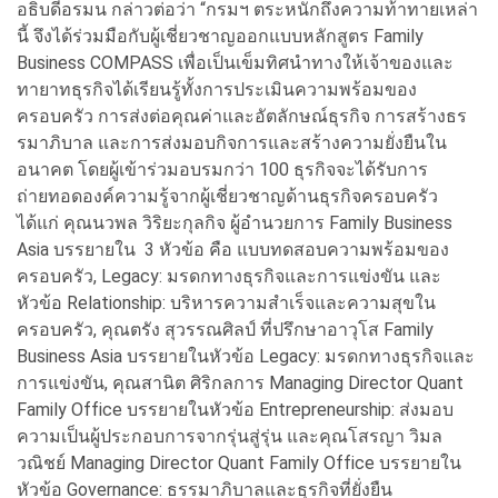
อธิบดีอรมน กล่าวต่อว่า “กรมฯ ตระหนักถึงความท้าทายเหล่า
นี้ จึงได้ร่วมมือกับผู้เชี่ยวชาญออกแบบหลักสูตร Family
Business COMPASS เพื่อเป็นเข็มทิศนำทางให้เจ้าของและ
ทายาทธุรกิจได้เรียนรู้ทั้งการประเมินความพร้อมของ
ครอบครัว การส่งต่อคุณค่าและอัตลักษณ์ธุรกิจ การสร้างธร
รมาภิบาล และการส่งมอบกิจการและสร้างความยั่งยืนใน
อนาคต โดยผู้เข้าร่วมอบรมกว่า 100 ธุรกิจจะได้รับการ
ถ่ายทอดองค์ความรู้จากผู้เชี่ยวชาญด้านธุรกิจครอบครัว
ได้แก่ คุณนวพล วิริยะกุลกิจ ผู้อำนวยการ Family Business
Asia บรรยายใน 3 หัวข้อ คือ แบบทดสอบความพร้อมของ
ครอบครัว, Legacy: มรดกทางธุรกิจและการแข่งขัน และ
หัวข้อ Relationship: บริหารความสำเร็จและความสุขใน
ครอบครัว, คุณตรัง สุวรรณศิลป์ ที่ปรึกษาอาวุโส Family
Business Asia บรรยายในหัวข้อ Legacy: มรดกทางธุรกิจและ
การแข่งขัน, คุณสานิต ศิริกลการ Managing Director Quant
Family Office บรรยายในหัวข้อ Entrepreneurship: ส่งมอบ
ความเป็นผู้ประกอบการจากรุ่นสู่รุ่น และคุณโสรญา วิมล
วณิชย์ Managing Director Quant Family Office บรรยายใน
หัวข้อ Governance: ธรรมาภิบาลและธุรกิจที่ยั่งยืน