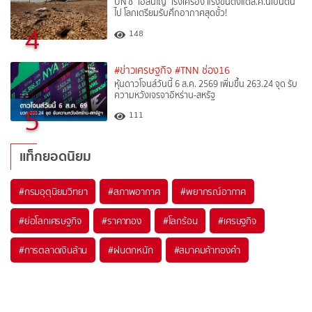
UN ชี้ "เอลนีโญ" เร่งเครื่อง แรงขึ้นตั้งแต่ส.ค.นี้เป็นต้น
ไป โลกเตรียมรับศึกอากาศสุดขั้ว!
4
148
#ข่าวเศรษฐกิจ
#TNN ช่อง16
หุ้นดาวโจนส์วันนี้ 6 ส.ค. 2569 เพิ่มขึ้น 263.24 จุด รับ
ความหวังเจรจาอิหร่าน-สหรัฐ
5
111
แท็กยอดนิยม
#
กรมอุตุนิยมวิทยา
#
สภาพอากาศ
#
พยากรณ์อากาศ
#
ย่อโลกเศรษฐกิจ
#
ราคาทอง
#
โลกร้อน
#
เศรษฐกิจ
#
การตลาดเงินล้าน
#
ฝนตกหนัก
#
สมาคมค้าทองคำ