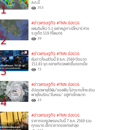
ส.ค.นี้
1
353
#ข่าวเศรษฐกิจ
#TNN ช่อง16
แผ่นดินไหว 5.1 เขย่าหมู่เกาะนิโคบาร์ ห่าง
จ.ภูเก็ต 519 กิโลเมตร
2
39
#ข่าวเศรษฐกิจ
#TNN ช่อง16
หุ้นดาวโจนส์วันนี้ 8 ส.ค. 2569 ปิดบวก
151.83 จุด คลายกังวลเฟดขึ้นดอกเบี้ย
3
72
#ข่าวเศรษฐกิจ
#TNN ช่อง16
อัปเดตพายุไต้ฝุ่น"ดอลฟิน ไม่กระทบไทย ส่วน
พายุโซนร้อน"จันหอม” อยู่ห่างไกลมาก
4
23
#ข่าวเศรษฐกิจ
#TNN ช่อง16
ราคาทองรูปพรรณวันนี้ 7 ส.ค. 2569 รวม
ทุกขนาด เช็กราคาทองแท่งล่าสุด