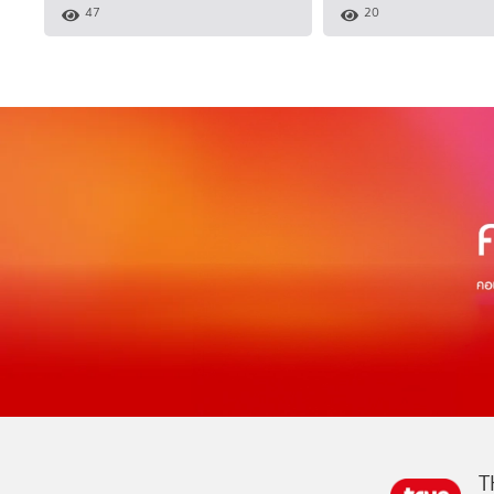
47
20
T