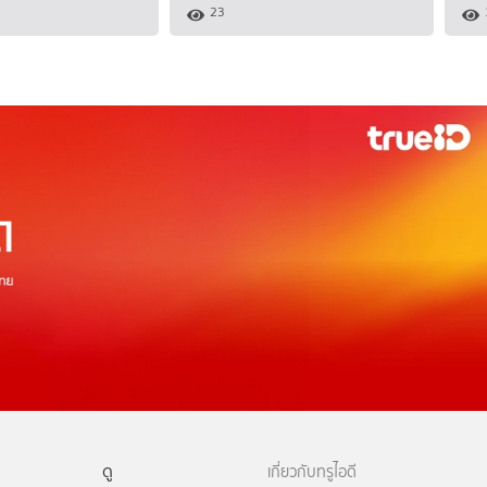
23
ดู
เกี่ยวกับทรูไอดี