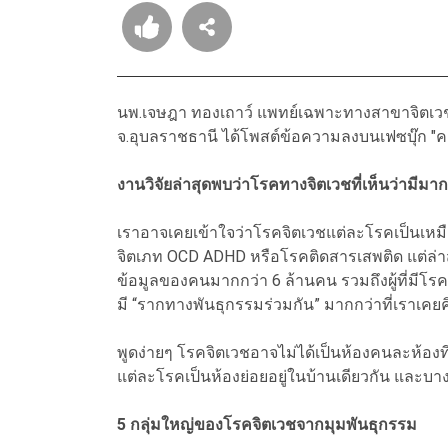
นพ.เจษฎา ทองเถาว์ แพทย์เฉพาะทางสาขาจิตเวช
จ.อุบลราชธานี ได้โพสต์ข้อความลงบนเฟซบุ๊ก "ค
งานวิจัยล่าสุดพบว่าโรคทางจิตเวชที่เห็นว่ามีมาก
เราอาจเคยเข้าใจว่าโรคจิตเวชแต่ละโรคเป็นเหมื
จิตเภท OCD ADHD หรือโรคติดสารเสพติด แต่ล่า
ข้อมูลของคนมากกว่า 6 ล้านคน รวมถึงผู้ที่มี
มี “รากทางพันธุกรรมร่วมกัน” มากกว่าที่เราเคยค
พูดง่ายๆ โรคจิตเวชอาจไม่ได้เป็นห้องคนละห้องที่
แต่ละโรคเป็นห้องย่อยอยู่ในบ้านเดียวกัน และบางห
5 กลุ่มใหญ่ของโรคจิตเวชจากมุมพันธุกรรม