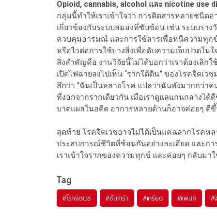
Opioid, cannabis, alcohol และ nicotine use 
กลุ่มนี้ทำให้เราเข้าใจว่า การติดสารหลายชนิดอ
เกี่ยวข้องกับระบบสมองที่ซับซ้อน เช่น ระบบร
ควบคุมอารมณ์ และการใช้สารเพื่อหนีความทุกข์ช
หรือไวต่อการใช้บางสิ่งเพื่อดับความเจ็บปวดในใ
สิ่งสำคัญคือ งานวิจัยนี้ไม่ได้บอกว่าเราต้องเลิก
เปิดไฟฉายลงไปเห็น “รากใต้ดิน” ของโรคจิตเวชมาก
สึกว่า “ฉันเป็นหลายโรค แปลว่าฉันพังมากกว่าคน
ที่งอกจากรากเดียวกัน เมื่อเราดูแลแกนกลางได้
บาดแผลในอดีต อาการหลายด้านก็อาจค่อยๆ ดีขึ
สุดท้าย โรคจิตเวชอาจไม่ได้เป็นแค่ฉลากโรคหล
ประสบการณ์ชีวิตที่ซ้อนกันอย่างละเอียด และการร
เราเข้าใจรากของความทุกข์ และค่อยๆ กลับมาใช้ช
Tag
#
โรคจิตเวช
#
ซึมเศร้า
#
เครียด
#
แพนิค
#