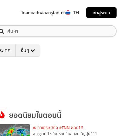
TH
เข้าสู่ระบบ
โหลดแอป
กล่องทรูไอดี ทีวี
ระเทศ
อื่นๆ
ยอดนิยมในตอนนี้
#ข่าวเศรษฐกิจ
#TNN ช่อง16
พายุลูกที่ 15 “จันหอม” จ่อถล่ม “ญี่ปุ่น” 11