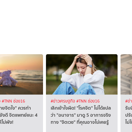
จ
#TNN ช่อง16
#ข่าวเศรษฐกิจ
#TNN ช่อง16
#ข่
ร้ายจิตใจ" ควรทำ
เลิกเข้าใจผิด! "โรคจิต" ไม่ได้แปล
รับ
ยังดี จิตแพทย์แนะ 4
ว่า "อนาจาร" มาดู 5 อาการจริง
ปรั
้ไม่พัง!
ทาง "จิตเวช" ที่คุณอาจไม่เคยรู้
ไม่