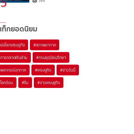
5
389
แท็กยอดนิยม
#
ย่อโลกเศรษฐกิจ
#
สภาพอากาศ
#
การตลาดเงินล้าน
#
กรมอุตุนิยมวิทยา
#
พยากรณ์อากาศ
#
เศรษฐกิจ
#
ข่าววันนี้
#
โลกร้อน
#
จีน
#
ข่าวเศรษฐกิจ