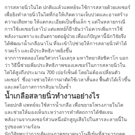
การสลายนิ่วในไต ปกติแแล้วแพทย์จะใช้การสลายด้วยเลเซอร์
เพื่อยิงทำลายนิ่วในไตที่ก่อให้เกิดความเจ็บปวดและอาจสร้าง
ความเสียหาย ให้แตกละเอียดเป็นชิ้นเล็ก ๆ แต่ในหลายกรณี
การใช้เลเซอร์เลาไป แต่แพทย์ก็ยืายันว่าไม่ควรเพิ่มการใช้
พลังงานเพราะจะอันตรายต่อผู้ป่วย เพื่อแก้ปัญหานี้นักวิจัยจึง
ได้พัฒนาน้ำเกลือนาโน ที่จะเข้าไปช่วยให้การสลายนิ่วทำได้
รวดเร็ว และมีประสิทธิภาพยิ่งขึ้น
จากการทดลองโดยวิศวกรโมเลกุล มหาวิทยาลัยชิคาโก บอก
ว่า วิธีนี้ช่วยเพิ่มประสิทธิภาพของเลเซอร์ในการสลายนิ่วใน
ไตได้สูงถึงประมาณ 700 เปอร์เซ็นต์ โดยไม่ต้องเปลี่ยนตัว
เลเซอร์ ซึ่งอาจช่วยให้การผ่าตัดใช้เวลาสั้นลง ฟื้นตัวได้เร็วขึ้น
และลดโอกาสการกลับมาเป็นซ้ำ
น้ำเกลือสลายนิ่วทำงานอย่างไร
โดยปกติ แพทย์จะใช้สารน้ำเกลือ เพื่อขยายโพรงภายในไต
และช่วยให้มองเห็นระหว่างการทำหัตถการได้ชัดเจน
พลังงานจากเลเซอร์ส่วนหนึ่งมักสูญเสียไปในสารละลายนี้ใน
รูปของความร้อน
นักวิจัยพบว่าการเติมอนุภาคขนาดนาโนสีเข้มที่สามารถดูด