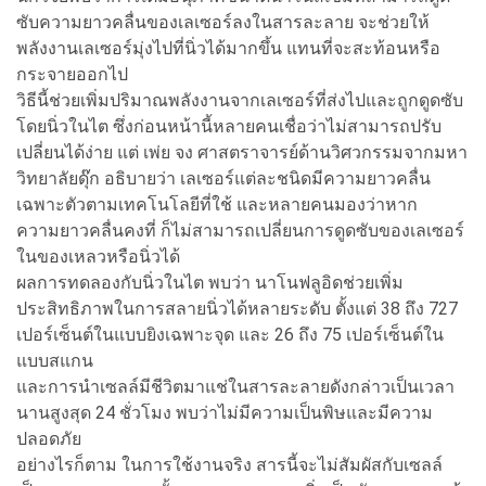
ซับความยาวคลื่นของเลเซอร์ลงในสารละลาย จะช่วยให้
พลังงานเลเซอร์มุ่งไปที่นิ่วได้มากขึ้น แทนที่จะสะท้อนหรือ
กระจายออกไป
วิธีนี้ช่วยเพิ่มปริมาณพลังงานจากเลเซอร์ที่ส่งไปและถูกดูดซับ
โดยนิ่วในไต ซึ่งก่อนหน้านี้หลายคนเชื่อว่าไม่สามารถปรับ
เปลี่ยนได้ง่าย แต่ เพ่ย จง ศาสตราจารย์ด้านวิศวกรรมจากมหา
วิทยาลัยดุ๊ก อธิบายว่า เลเซอร์แต่ละชนิดมีความยาวคลื่น
เฉพาะตัวตามเทคโนโลยีที่ใช้ และหลายคนมองว่าหาก
ความยาวคลื่นคงที่ ก็ไม่สามารถเปลี่ยนการดูดซับของเลเซอร์
ในของเหลวหรือนิ่วได้
ผลการทดลองกับนิ่วในไต พบว่า นาโนฟลูอิดช่วยเพิ่ม
ประสิทธิภาพในการสลายนิ่วได้หลายระดับ ตั้งแต่ 38 ถึง 727
เปอร์เซ็นต์ในแบบยิงเฉพาะจุด และ 26 ถึง 75 เปอร์เซ็นต์ใน
แบบสแกน
และการนำเซลล์มีชีวิตมาแช่ในสารละลายดังกล่าวเป็นเวลา
นานสูงสุด 24 ชั่วโมง พบว่าไม่มีความเป็นพิษและมีความ
ปลอดภัย
อย่างไรก็ตาม ในการใช้งานจริง สารนี้จะไม่สัมผัสกับเซลล์