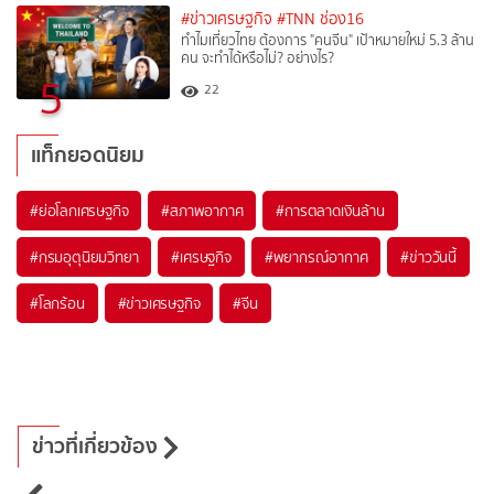
#ข่าวเศรษฐกิจ
#TNN ช่อง16
ทำไมเที่ยวไทย ต้องการ "คนจีน" เป้าหมายใหม่ 5.3 ล้าน
คน จะทำได้หรือไม่? อย่างไร?
5
22
แท็กยอดนิยม
#
ย่อโลกเศรษฐกิจ
#
สภาพอากาศ
#
การตลาดเงินล้าน
#
กรมอุตุนิยมวิทยา
#
เศรษฐกิจ
#
พยากรณ์อากาศ
#
ข่าววันนี้
#
โลกร้อน
#
ข่าวเศรษฐกิจ
#
จีน
ข่าวที่เกี่ยวข้อง