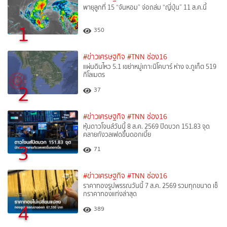
พายุลูกที่ 15 “จันหอม” จ่อถล่ม “ญี่ปุ่น” 11 ส.ค.นี้
1
350
#ข่าวเศรษฐกิจ
#TNN ช่อง16
แผ่นดินไหว 5.1 เขย่าหมู่เกาะนิโคบาร์ ห่าง จ.ภูเก็ต 519
กิโลเมตร
2
37
#ข่าวเศรษฐกิจ
#TNN ช่อง16
หุ้นดาวโจนส์วันนี้ 8 ส.ค. 2569 ปิดบวก 151.83 จุด
คลายกังวลเฟดขึ้นดอกเบี้ย
3
71
#ข่าวเศรษฐกิจ
#TNN ช่อง16
ราคาทองรูปพรรณวันนี้ 7 ส.ค. 2569 รวมทุกขนาด เช็
กราคาทองแท่งล่าสุด
4
389