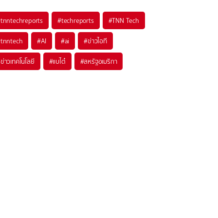
#
tnntechreports
#
techreports
#
TNN Tech
#
tnntech
#
AI
#
ai
#
ข่าวไอที
#
ข่าวเทคโนโลยี
#
แบไต๋
#
สหรัฐอเมริกา