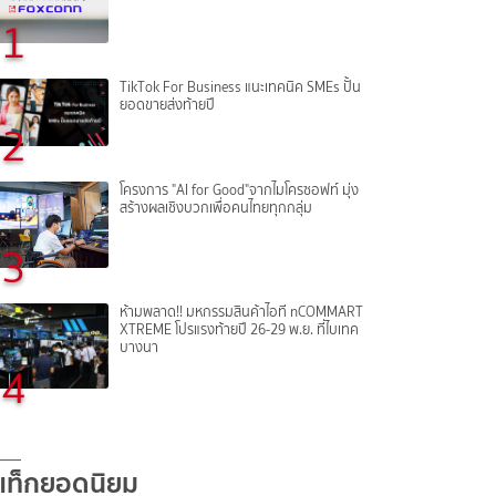
1
TikTok For Business แนะเทคนิค SMEs ปั้น
ยอดขายส่งท้ายปี
2
โครงการ "AI for Good"จากไมโครซอฟท์ มุ่ง
สร้างผลเชิงบวกเพื่อคนไทยทุกกลุ่ม
3
ห้ามพลาด!! มหกรรมสินค้าไอที nCOMMART
XTREME โปรแรงท้ายปี 26-29 พ.ย. ที่ไบเทค
บางนา
4
แท็กยอดนิยม