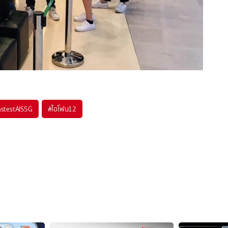
stestAIS5G
#
ไอโฟน12