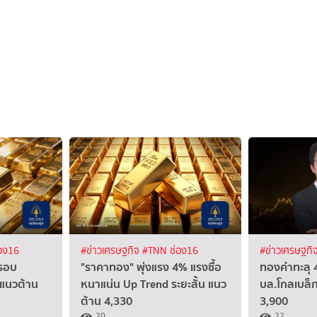
อง16
#ข่าวเศรษฐกิจ
#TNN ช่อง16
#ข่าวเศรษฐกิ
รอบ
"ราคาทอง" พุ่งแรง 4% แรงซื้อ
ทองคำทะลุ 
นแนวต้าน
หนาแน่น Up Trend ระยะสั้น แนว
บล.โกลเบล็ก
ต้าน 4,330
3,900
20
22