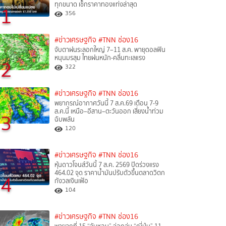
ทุกขนาด เช็กราคาทองแท่งล่าสุด
1
356
#ข่าวเศรษฐกิจ
#TNN ช่อง16
จับตาฝนระลอกใหญ่ 7–11 ส.ค. พายุดอลฟิน
หนุนมรสุม ไทยฝนหนัก-คลื่นทะเลแรง
2
322
#ข่าวเศรษฐกิจ
#TNN ช่อง16
พยากรณ์อากาศวันนี้ 7 ส.ค.69 เตือน 7-9
ส.ค.นี้ เหนือ–อีสาน–ตะวันออก เสี่ยงน้ำท่วม
3
ฉับพลัน
120
#ข่าวเศรษฐกิจ
#TNN ช่อง16
หุ้นดาวโจนส์วันนี้ 7 ส.ค. 2569 ปิดร่วงแรง
464.02 จุด ราคาน้ำมันปรับตัวขึ้นตลาดวิตก
4
กังวลเงินเฟ้อ
104
#ข่าวเศรษฐกิจ
#TNN ช่อง16