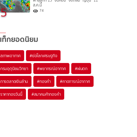
พายุลูกที่ 15 “จันหอม” จ่อถล่ม “ญี่ปุ่น” 11
ส.ค.นี้
5
74
แท็กยอดนิยม
#
สภาพอากาศ
#
ย่อโลกเศรษฐกิจ
#
กรมอุตุนิยมวิทยา
#
พยากรณ์อากาศ
#
ฝนตก
#
การตลาดเงินล้าน
#
ทองคำ
#
คาดการณ์อากาศ
#
ราคาทองวันนี้
#
สมาคมค้าทองคำ