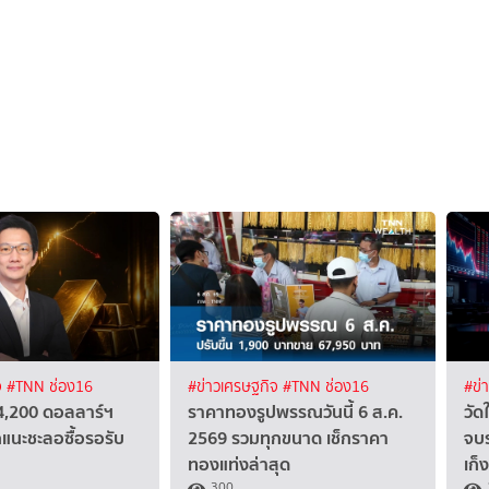
จ
#TNN ช่อง16
#ข่าวเศรษฐกิจ
#TNN ช่อง16
#ข่
4,200 ดอลลาร์ฯ
ราคาทองรูปพรรณวันนี้ 6 ส.ค.
วัด
แนะชะลอซื้อรอรับ
2569 รวมทุกขนาด เช็กราคา
จบร
ทองแท่งล่าสุด
เก็
300