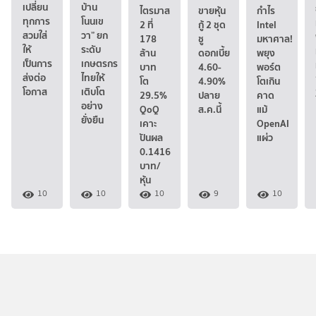
เปลี่ยน
บ้าน
ไตรมาส
ขายหุ้น
กำไร
ทุกการ
โนนเข
2 ที่
กู้ 2 ชุด
Intel
สวมใส่
วา” ยก
178
ชู
มหาศาล!
ให้
ระดับ
ล้าน
ดอกเบี้ย
พยุง
เป็นการ
เกษตรกร
บาท
4.60-
พอร์ต
ส่งต่อ
ไทยให้
โต
4.90%
โตเกิน
โอกาส
เติบโต
29.5%
ปลาย
คาด
อย่าง
QoQ
ส.ค.นี้
แม้
ยั่งยืน
เคาะ
OpenAI
ปันผล
แผ่ว
0.1416
บาท/
หุ้น
10
10
10
9
10