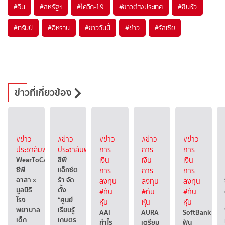
#
จีน
#
สหรัฐฯ
#
โควิด-19
#
ข่าวต่างประเทศ
#
ซินหัว
#
ทรัมป์
#
อิหร่าน
#
ข่าววันนี้
#
ข่าว
#
รัสเซีย
ข่าวที่เกี่ยวข้อง
#ข่าว
#ข่าว
#ข่าว
#ข่าว
#ข่าว
ประชาสัมพันธ์
ประชาสัมพันธ์
การ
การ
การ
WearToCare
ซีพี
เงิน
เงิน
เงิน
ซีพี
แอ็กซ์ต
การ
การ
การ
อาสา x
ร้า จัด
ลงทุน
ลงทุน
ลงทุน
มูลนิธิ
ตั้ง
#ทัน
#ทัน
#ทัน
โรง
“ศูนย์
หุ้น
หุ้น
หุ้น
พยาบาล
เรียนรู้
AAI
AURA
SoftBank
เด็ก
เกษตร
กำไร
เตรียม
ฟัน