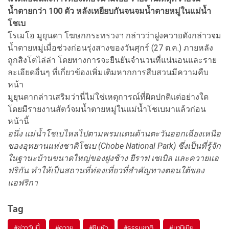
น้ำตายกว่า 100 ตัว หลังเหยียบกันจนจมน้ำตายหมู่ในแม่น้ำ
โชเบ
โรเมโอ มูยุนดา โฆษกกระทรวงฯ กล่าวว่าฝูงควายดังกล่าวจม
น้ำตายหมู่เมื่อช่วงก่อนรุ่งสางของวันศุกร์ (27 ต.ค.) ภายหลัง
ถูกสิงโตไล่ล่า โดยทางการจะยืนยันจำนวนที่แน่นอนและราย
ละเอียดอื่นๆ ที่เกี่ยวข้องเพิ่มเติมหากการสืบสวนมีความคืบ
หน้า
มูยุนดากล่าวเสริมว่านี่ไม่ใช่เหตุการณ์ที่ผิดปกติแต่อย่างใด
โดยมีรายงานสัตว์จมน้ำตายหมู่ในแม่น้ำโชเบมาแล้วก่อน
หน้านี้
อนึ่ง แม่น้ำโชเบไหลไปตามพรมแดนด้านตะวันออกเฉียงเหนือ
ของอุทยานแห่งชาติโชเบ (Chobe National Park) ซึ่งเป็นที่รู้จัก
ในฐานะบ้านขนาดใหญ่ของฝูงช้าง ยีราฟ เซเบิล และควายแอ
ฟริกัน ทำให้เป็นสถานที่ท่องเที่ยวที่สำคัญทางตอนใต้ของ
แอฟริกา
Tag
#
ข่าววันนี้
#
ควาย
#
ซินหัว
#
ธรรมชาติ
#
นามิเบีย