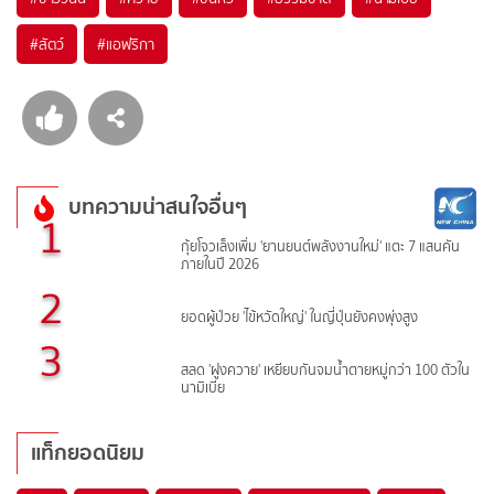
#
สัตว์
#
แอฟริกา
บทความน่าสนใจอื่นๆ
1
กุ้ยโจวเล็งเพิ่ม 'ยานยนต์พลังงานใหม่' แตะ 7 แสนคัน
ภายในปี 2026
2
ยอดผู้ป่วย 'ไข้หวัดใหญ่' ในญี่ปุ่นยังคงพุ่งสูง
3
สลด 'ฝูงควาย' เหยียบกันจมน้ำตายหมู่กว่า 100 ตัวใน
นามิเบีย
แท็กยอดนิยม