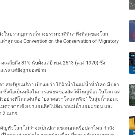
นึ่งในปรากฏการณ์ทางธรรมชาติที่น่าทึ่งที่สุดของโลก
่าสุดของ Convention on the Conservation of Migratory
ี่ยถึง 81% นับตั้งแต่ปี พ.ศ. 2513 (ค.ศ. 1970) ซึ่ง
แรง แต่ยังถูกมองข้าม
 สหรัฐอเมริกา เปิดเผยว่า ใต้ผิวน้ำในแม่น้ำทั่วโลก มีปลา
่งถือเป็นหนึ่งในการอพยพของสัตว์ที่ใหญ่ที่สุดในโลก แต่
ัวอย่างที่โดดเด่นคือ “ปลาดอราโดแคทฟิช” ในลุ่มน้ำแอมะ
ลเมตร จากเชิงเขาแอนดีสไปยังปากแม่น้ำแอมะซอน และ
ง 2 เมตร
ัญทั่วโลก ไม่ว่าจะเป็นปลาแซลมอนหรือปลาไหล กำลัง