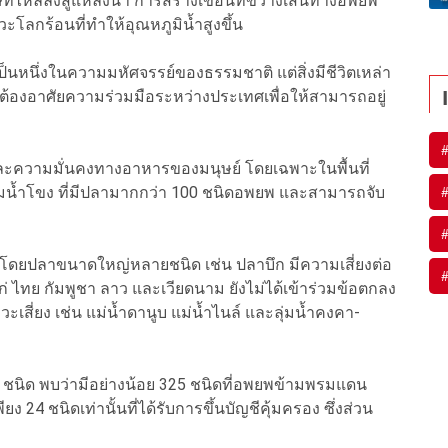
ี่ไหลลงสู่แหล่งน้ำ การสร้างเขื่อนที่ขวางเส้นทางอพยพ
กร้อนที่ทำให้อุณหภูมิน้ำสูงขึ้น
ป็นหนึ่งในความมหัศจรรย์ของธรรมชาติ แต่สิ่งมีชีวิตเหล่า
นต้องอาศัยความร่วมมือระหว่างประเทศเพื่อให้สามารถอยู่
ละความมั่นคงทางอาหารของมนุษย์ โดยเฉพาะในพื้นที่
ุ่มน้ำโขง ที่มีปลามากกว่า 100 ชนิดอพยพ และสามารถจับ
ฤติ โดยปลาขนาดใหญ่หลายชนิด เช่น ปลาบึก มีความเสี่ยงต่อ
แก่ ไทย กัมพูชา ลาว และเวียดนาม ยังไม่ได้เข้าร่วมข้อตกลง
าวะเสี่ยง เช่น แม่น้ำดานูบ แม่น้ำไนล์ และลุ่มน้ำคงคา-
 ชนิด พบว่ามีอย่างน้อย 325 ชนิดที่อพยพข้ามพรมแดน
ยง 24 ชนิดเท่านั้นที่ได้รับการขึ้นบัญชีคุ้มครอง ซึ่งส่วน