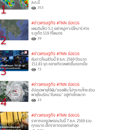
ส.ค.นี้
1
353
#ข่าวเศรษฐกิจ
#TNN ช่อง16
แผ่นดินไหว 5.1 เขย่าหมู่เกาะนิโคบาร์ ห่าง
จ.ภูเก็ต 519 กิโลเมตร
2
39
#ข่าวเศรษฐกิจ
#TNN ช่อง16
หุ้นดาวโจนส์วันนี้ 8 ส.ค. 2569 ปิดบวก
151.83 จุด คลายกังวลเฟดขึ้นดอกเบี้ย
3
72
#ข่าวเศรษฐกิจ
#TNN ช่อง16
อัปเดตพายุไต้ฝุ่น"ดอลฟิน ไม่กระทบไทย ส่วน
พายุโซนร้อน"จันหอม” อยู่ห่างไกลมาก
4
23
#ข่าวเศรษฐกิจ
#TNN ช่อง16
ราคาทองรูปพรรณวันนี้ 7 ส.ค. 2569 รวม
ทุกขนาด เช็กราคาทองแท่งล่าสุด