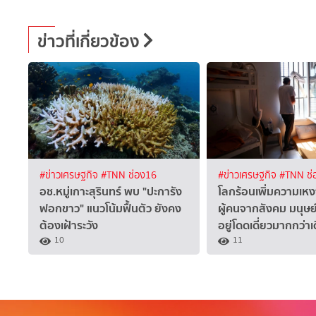
ข่าวที่เกี่ยวข้อง
#ข่าวเศรษฐกิจ
#TNN ช่อง16
#ข่าวเศรษฐกิจ
#TNN ช่
อช.หมู่เกาะสุรินทร์ พบ "ปะการัง
โลกร้อนเพิ่มความเห
ฟอกขาว" แนวโน้มฟื้นตัว ยังคง
ผู้คนจากสังคม มนุษ
ต้องเฝ้าระวัง
อยู่โดดเดี่ยวมากกว่าเ
10
11