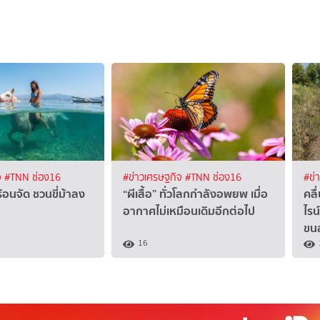
จ
#TNN ช่อง16
#ข่าวเศรษฐกิจ
#TNN ช่อง16
#ข่
ร้อนจัด ชวนขี่ม้าลง
“ผีเสื้อ” ทั่วโลกกำลังอพยพ เมื่อ
คลื
อากาศไม่เหมือนเดิมอีกต่อไป
ไรน
ขนส
16