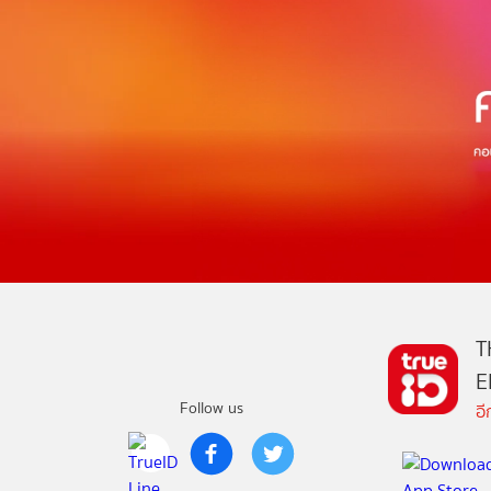
T
E
Follow us
อ