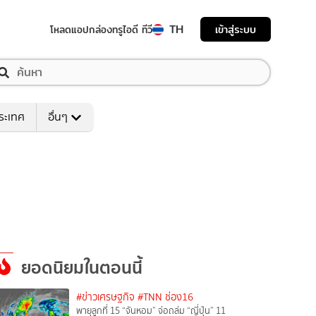
TH
เข้าสู่ระบบ
โหลดแอป
กล่องทรูไอดี ทีวี
ระเทศ
อื่นๆ
ยอดนิยมในตอนนี้
#ข่าวเศรษฐกิจ
#TNN ช่อง16
พายุลูกที่ 15 “จันหอม” จ่อถล่ม “ญี่ปุ่น” 11