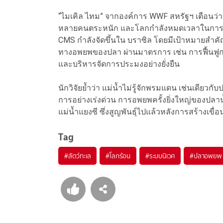
“ไมเคิล ไทม” จากองค์การ WWF สหรัฐฯ เตือนว่า ว
หลายคนตระหนัก และโลกกำลังหมดเวลาในการแก้
CMS กำลังจัดขึ้นใน บราซิล โดยมีเป้าหมายสำคั
ทางอพยพของปลา ผ่านมาตรการ เช่น การฟื้นฟูกา
และบริหารจัดการประมงอย่างยั่งยืน
นักวิจัยย้ำว่า แม่น้ำไม่รู้จักพรมแดน เช่นเดียวกั
การอย่างเร่งด่วน การอพยพครั้งยิ่งใหญ่ของปล
แม่น้ำแยงซี ซึ่งสูญพันธุ์ไปแล้วหลังการสร้างเขื่อ
Tag
#
สัตว์ทะเล
#
โลกร้อน
#
ระบบนิเวศ
#
ปลาอพยพ