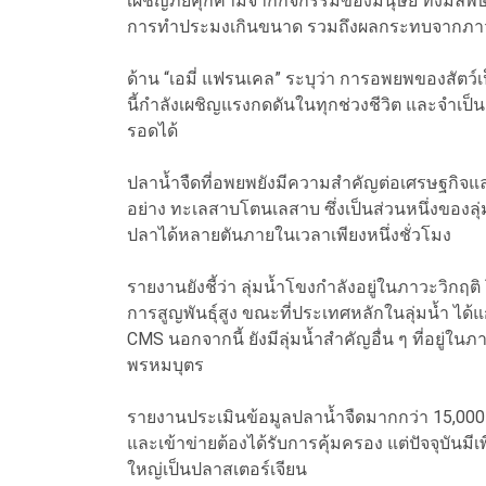
เผชิญภัยคุกคามจากกิจกรรมของมนุษย์ ทั้งมลพิษท
การทำประมงเกินขนาด รวมถึงผลกระทบจากภาวะโล
ด้าน “เอมี่ แฟรนเคล” ระบุว่า การอพยพของสัตว์เ
นี้กำลังเผชิญแรงกดดันในทุกช่วงชีวิต และจำเป็
รอดได้
ปลาน้ำจืดที่อพยพยังมีความสำคัญต่อเศรษฐกิจแ
อย่าง ทะเลสาบโตนเลสาบ ซึ่งเป็นส่วนหนึ่งของล
ปลาได้หลายตันภายในเวลาเพียงหนึ่งชั่วโมง
รายงานยังชี้ว่า ลุ่มน้ำโขงกำลังอยู่ในภาวะวิก
การสูญพันธุ์สูง ขณะที่ประเทศหลักในลุ่มน้ำ ได้
CMS นอกจากนี้ ยังมีลุ่มน้ำสำคัญอื่น ๆ ที่อยู่ในภ
พรหมบุตร
รายงานประเมินข้อมูลปลาน้ำจืดมากกว่า 15,000
และเข้าข่ายต้องได้รับการคุ้มครอง แต่ปัจจุบันมีเพี
ใหญ่เป็นปลาสเตอร์เจียน