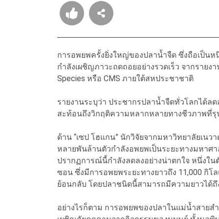
การอพยพครั้งยิ่งใหญ่ของปลาน้ำจืด ซึ่งถือเป็นห
กำลังเผชิญภาวะถดถอยอย่างรวดเร็ว จากรายงานล
Species หรือ CMS ภายใต้สหประชาชาติ
รายงานระบุว่า ประชากรปลาน้ำจืดทั่วโลกได้ลดลงเฉล
สะท้อนถึงวิกฤติความหลากหลายทางชีวภาพที่รุน
ด้าน “เซป โฮแกน” นักวิจัยจากมหาวิทยาลัยเนวาดา
หลายพันล้านตัวกำลังอพยพเป็นระยะทางมหาศาล ซึ
ปรากฏการณ์นี้กำลังลดลงอย่างน่าตกใจ หนึ่งในต
ซอน ซึ่งมีการอพยพระยะทางยาวถึง 11,000 กิโ
ย้อนกลับ โดยปลาชนิดนี้สามารถมีความยาวได้ถึ
อย่างไรก็ตาม การอพยพของปลาในแม่น้ำสายสำค