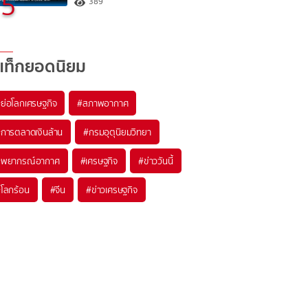
5
389
แท็กยอดนิยม
#
ย่อโลกเศรษฐกิจ
#
สภาพอากาศ
#
การตลาดเงินล้าน
#
กรมอุตุนิยมวิทยา
#
พยากรณ์อากาศ
#
เศรษฐกิจ
#
ข่าววันนี้
#
โลกร้อน
#
จีน
#
ข่าวเศรษฐกิจ