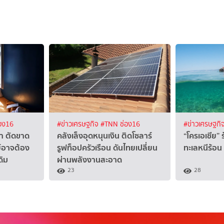
อง16
#ข่าวเศรษฐกิจ
#TNN ช่อง16
#ข่าวเศรษฐกิ
งา ตัดขาด
คลังเล็งอุดหนุนเงิน ติดโซลาร์
“โครเอเชีย” 
ย์อาจต้อง
รูฟท็อปครัวเรือน ดันไทยเปลี่ยน
ทะเลหนีร้อน
ดิม
ผ่านพลังงานสะอาด
23
28