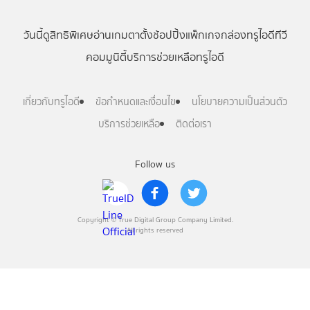
วันนี้
ดู
สิทธิพิเศษ
อ่าน
เกม
ตาตั้ง
ช้อปปิ้ง
แพ็กเกจ
กล่องทรูไอดีทีวี
คอมมูนิตี้
บริการช่วยเหลือทรูไอดี
เกี่ยวกับทรูไอดี
ข้อกำหนดและเงื่อนไข
นโยบายความเป็นส่วนตัว
บริการช่วยเหลือ
ติดต่อเรา
Follow us
Copyright © True Digital Group Company Limited.
All rights reserved