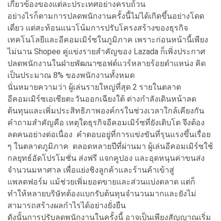
เกี่ยวข้องของแต่ละประเทศอย่างครบถ้วน
อย่างไรก็ตามการปลดพนักงานครั้งนี้ไม่ได้เกิดขึ้นอย่างโดด
เดี่ยว แต่สะท้อนแนวโน้มการปรับโครงสร้างของธุรกิจ
เทคโนโลยีและอีคอมเมิร์ซในภูมิภาค เพราะก่อนหน้านี้เพียง
ไม่นาน Shopee คู่แข่งรายสำคัญของ Lazada ก็เพิ่งประกาศ
ปลดพนักงานในฝ่ายพัฒนาซอฟต์แวร์หลายร้อยตำแหน่ง คิด
เป็นประมาณ 8% ของพนักงานทั้งหมด
นั่นหมายความว่า ผู้เล่นรายใหญ่ที่สุด 2 รายในตลาด
อีคอมเมิร์ซเอเชียตะวันออกเฉียงใต้ ต่างกำลังเดินหน้าลด
ต้นทุนและเพิ่มประสิทธิภาพองค์กรในช่วงเวลาใกล้เคียงกัน
คำถามสำคัญคือ เหตุใดธุรกิจอีคอมเมิร์ซที่ยังเติบโต จึงต้อง
ลดคนอย่างต่อเนื่อง คำตอบอยู่ที่การแข่งขันที่รุนแรงขึ้นเรื่อย
ๆ ในตลาดภูมิภาค ตลอดหลายปีที่ผ่านมา ผู้เล่นอีคอมเมิร์ซใช้
กลยุทธ์อัดโปรโมชั่น ส่งฟรี แจกคูปอง และอุดหนุนค่าขนส่ง
จำนวนมหาศาล เพื่อแย่งชิงลูกค้าและร้านค้าเข้าสู่
แพลตฟอร์ม แม้ช่วยเพิ่มยอดขายและส่วนแบ่งตลาด แต่ก็
ทำให้หลายบริษัทต้องแบกรับต้นทุนจำนวนมากและยังไม่
สามารถสร้างผลกำไรได้อย่างยั่งยืน
ดังนั้นการปรับลดพนักงานในครั้งนี้ อาจเป็นเพียงสัญญาณเริ่ม