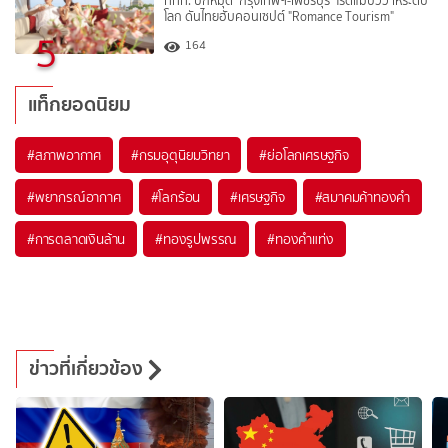
ททท. ปักหมุด ‘กรุงเทพฯ-เพชรบุรี’ โรดแมปวิวาห์ระดับ
โลก ดันไทยฮับคอนเซปต์ "Romance Tourism"
5
164
แท็กยอดนิยม
#
สภาพอากาศ
#
กรมอุตุนิยมวิทยา
#
ย่อโลกเศรษฐกิจ
#
พยากรณ์อากาศ
#
โลกร้อน
#
เศรษฐกิจ
#
สมาคมค้าทองคำ
#
การตลาดเงินล้าน
#
ทองรูปพรรณ
#
ทองคำแท่ง
ข่าวที่เกี่ยวข้อง