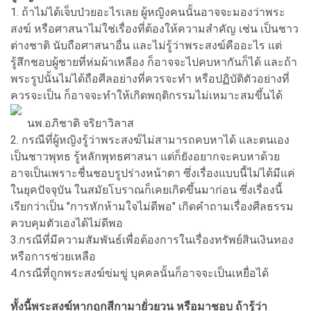
1. ถ้าไม่ได้เจ็บป่วยอะไรเลย ผู้หญิงคนนั้นอาจจะมองว่าพระ
สงฆ์ หรือศาสนาไม่ใช่เรื่องที่ต้องให้ความสำคัญ เช่น เป็นชาว
ต่างชาติ นับถือศาสนาอื่น และไม่รู้ว่าพระสงฆ์คืออะไร แต่
รู้สึกชอบผู้ชายที่ห่มผ้าเหลือง ก็อาจจะไปคบหากันก็ได้ และถ้า
พระรูปนั้นไม่ได้ถือศีลอย่างที่ควรจะทำ หรือปฏิบัติตัวอย่างที่
ควรจะเป็น ก็อาจจะทำให้เกิดพฤติกรรมไม่เหมาะสมขึ้นได้
นพ.อภิชาติ จริยาวิลาส
2. กรณีที่ผู้หญิงรู้ว่าพระสงฆ์ไม่สามารถคบหาได้ และตนเอง
เป็นชาวพุทธ รู้หลักพุทธศาสนา แต่ก็ยังอยากจะคบหาด้วย
อาจเป็นเพราะชื่นชอบรูปร่างหน้าตา ซึ่งเรื่องแบบนี้ไม่ได้มีแค่
ในยุคปัจจุบัน ในสมัยโบราณก็เคยเกิดขึ้นมาก่อน ซึ่งเรื่องนี้
เรียกว่าเป็น "การหักห้ามใจไม่ดีพอ" เกิดคำถามเรื่องศีลธรรม
ควบคุมตัวเองได้ไม่ดีพอ
3.กรณีที่มีความสัมพันธ์เพื่อต้องการในเรื่องทรัพย์สินเงินทอง
หรือการช่วยเหลือ
4.กรณีที่ถูกพระสงฆ์ข่มขู่ บุคคลนั้นก็อาจจะเป็นเหยื่อได้
ทั้งนี้พระสงฆ์หากถูกสีกามายั่วยวน หรือมาชอบ ถ้ารู้ว่า