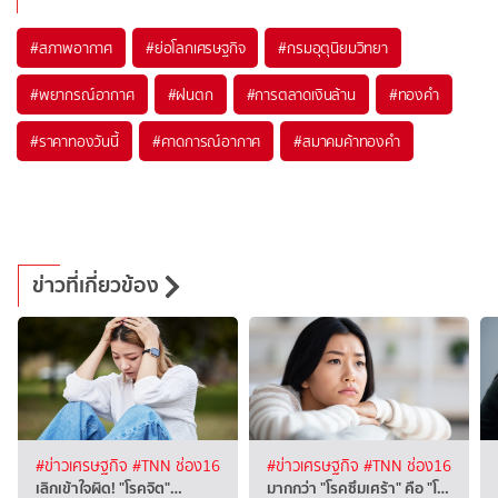
#
สภาพอากาศ
#
ย่อโลกเศรษฐกิจ
#
กรมอุตุนิยมวิทยา
#
พยากรณ์อากาศ
#
ฝนตก
#
การตลาดเงินล้าน
#
ทองคำ
#
ราคาทองวันนี้
#
คาดการณ์อากาศ
#
สมาคมค้าทองคำ
ข่าวที่เกี่ยวข้อง
#ข่าวเศรษฐกิจ
#TNN ช่อง16
#ข่าวเศรษฐกิจ
#TNN ช่อง16
เลิกเข้าใจผิด! "โรคจิต"…
มากกว่า "โรคซึมเศร้า" คือ "โ…