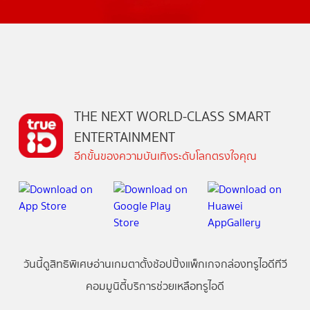
THE NEXT WORLD-CLASS SMART
ENTERTAINMENT
อีกขั้นของความบันเทิงระดับโลกตรงใจคุณ
วันนี้
ดู
สิทธิพิเศษ
อ่าน
เกม
ตาตั้ง
ช้อปปิ้ง
แพ็กเกจ
กล่องทรูไอดีทีวี
คอมมูนิตี้
บริการช่วยเหลือทรูไอดี