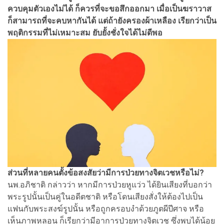
ควบคุมตัวเองไม่ได้ ก็ควรที่จะขอสึกออกมา เมื่อเป็นฆราวาส
ก็สามารถที่จะคบหากันได้ แต่ถ้ายังครองผ้าเหลือง เรียกว่าเป็น
พฤติกรรมที่ไม่เหมาะสม ยับยั้งชั่งใจได้ไม่ดีพอ
ส่วนที่หลายคนตั้งข้อสงสัยว่ามีการป่วยทางจิตเวชหรือไม่?
นพ.อภิชาติ กล่าวว่า หากมีการป่วยหูแว่ว ได้ยินเสียงที่บอกว่า
พระรูปนั้นเป็นคู่ในอดีตชาติ หรือโดนเสียงสั่งให้ต้องไปเป็น
แฟนกับพระสงฆ์รูปนั้น หรือถูกครอบงำด้วยภูตผีปีศาจ หรือ
เห็นภาพหลอน ก็เรียกว่ามีอาการป่วยทางจิตเวช ซึ่งพบได้น้อย