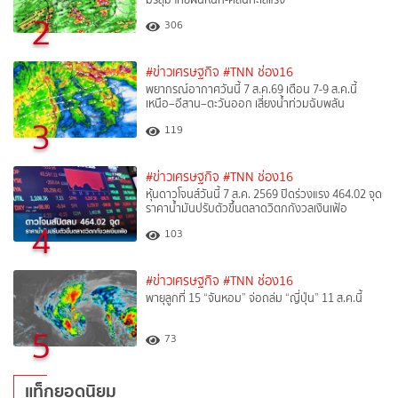
2
306
#ข่าวเศรษฐกิจ
#TNN ช่อง16
พยากรณ์อากาศวันนี้ 7 ส.ค.69 เตือน 7-9 ส.ค.นี้
เหนือ–อีสาน–ตะวันออก เสี่ยงน้ำท่วมฉับพลัน
3
119
#ข่าวเศรษฐกิจ
#TNN ช่อง16
หุ้นดาวโจนส์วันนี้ 7 ส.ค. 2569 ปิดร่วงแรง 464.02 จุด
ราคาน้ำมันปรับตัวขึ้นตลาดวิตกกังวลเงินเฟ้อ
4
103
#ข่าวเศรษฐกิจ
#TNN ช่อง16
พายุลูกที่ 15 “จันหอม” จ่อถล่ม “ญี่ปุ่น” 11 ส.ค.นี้
5
73
แท็กยอดนิยม