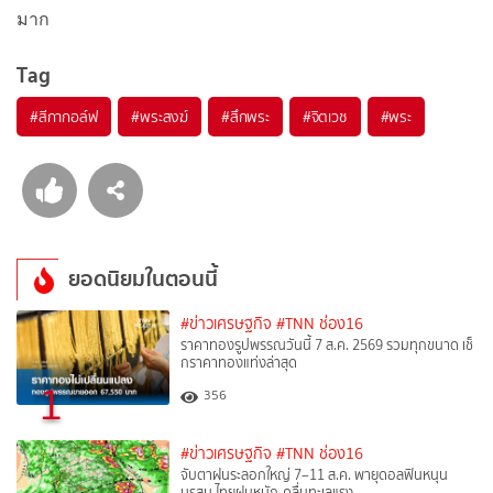
มาก
Tag
#
สีกากอล์ฟ
#
พระสงฆ์
#
สึกพระ
#
จิตเวช
#
พระ
ยอดนิยมในตอนนี้
#ข่าวเศรษฐกิจ
#TNN ช่อง16
ราคาทองรูปพรรณวันนี้ 7 ส.ค. 2569 รวมทุกขนาด เช็
กราคาทองแท่งล่าสุด
1
356
#ข่าวเศรษฐกิจ
#TNN ช่อง16
จับตาฝนระลอกใหญ่ 7–11 ส.ค. พายุดอลฟินหนุน
มรสุม ไทยฝนหนัก-คลื่นทะเลแรง