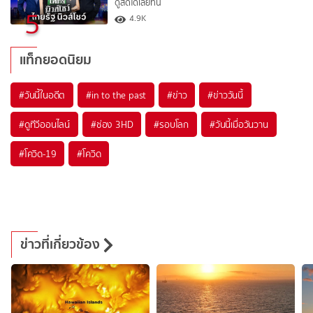
ดูสดได้เลยที่นี่
5
4.9K
แท็กยอดนิยม
#
วันนี้ในอดีต
#
in to the past
#
ข่าว
#
ข่าววันนี้
#
ดูทีวีออนไลน์
#
ช่อง 3HD
#
รอบโลก
#
วันนี้เมื่อวันวาน
#
โควิด-19
#
โควิด
ข่าวที่เกี่ยวข้อง