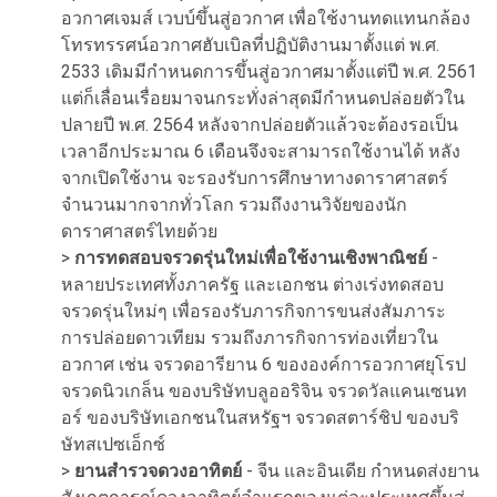
อวกาศเจมส์ เวบบ์ขึ้นสู่อวกาศ เพื่อใช้งานทดแทนกล้อง
โทรทรรศน์อวกาศฮับเบิลที่ปฏิบัติงานมาตั้งแต่ พ.ศ.
2533 เดิมมีกำหนดการขึ้นสู่อวกาศมาตั้งแต่ปี พ.ศ. 2561
แต่ก็เลื่อนเรื่อยมาจนกระทั่งล่าสุดมีกำหนดปล่อยตัวใน
ปลายปี พ.ศ. 2564 หลังจากปล่อยตัวแล้วจะต้องรอเป็น
เวลาอีกประมาณ 6 เดือนจึงจะสามารถใช้งานได้ หลัง
จากเปิดใช้งาน จะรองรับการศึกษาทางดาราศาสตร์
จำนวนมากจากทั่วโลก รวมถึงงานวิจัยของนัก
ดาราศาสตร์ไทยด้วย
>
การทดสอบจรวดรุ่นใหม่เพื่อใช้งานเชิงพาณิชย์
-
หลายประเทศทั้งภาครัฐ และเอกชน ต่างเร่งทดสอบ
จรวดรุ่นใหม่ๆ เพื่อรองรับภารกิจการขนส่งสัมภาระ
การปล่อยดาวเทียม รวมถึงภารกิจการท่องเที่ยวใน
อวกาศ เช่น จรวดอารียาน 6 ขององค์การอวกาศยุโรป
จรวดนิวเกล็น ของบริษัทบลูออริจิน จรวดวัลแคนเซนท
อร์ ของบริษัทเอกชนในสหรัฐฯ จรวดสตาร์ชิป ของบริ
ษัทสเปซเอ็กซ์
>
ยานสำรวจดวงอาทิตย์
- จีน และอินเดีย กำหนดส่งยาน