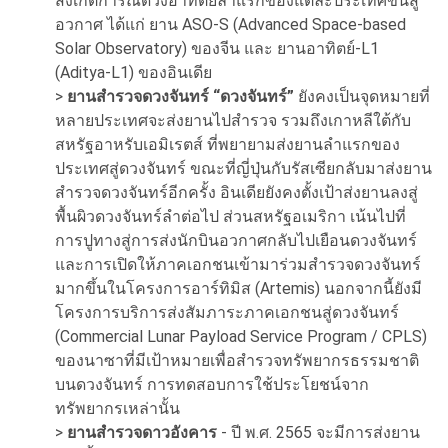
สังเกตการณ์ดวงอาทิตย์ลำแรกของแต่ละประเทศขึ้นสู่
อวกาศ ได้แก่ ยาน ASO-S (Advanced Space-based
Solar Observatory) ของจีน และ ยานอาทิตย์-L1
(Aditya-L1) ของอินเดีย
>
ยานสำรวจดวงจันทร์ “ดวงจันทร์”
ยังคงเป็นจุดหมายที่
หลายประเทศจะส่งยานไปสำรวจ รวมถึงเกาหลีใต้กับ
สหรัฐอาหรับเอมิเรตส์ ที่พยายามส่งยานลำแรกของ
ประเทศสู่ดวงจันทร์ ขณะที่ญี่ปุ่นกับรัสเซียกลับมาส่งยาน
สำรวจดวงจันทร์อีกครั้ง อินเดียยังคงตั้งเป้าส่งยานลงสู่
พื้นผิวดวงจันทร์ลำต่อไป ส่วนสหรัฐอเมริกา เน้นไปที่
การปูทางสู่การส่งนักบินอวกาศกลับไปเยือนดวงจันทร์
และการเปิดให้ภาคเอกชนเข้ามาร่วมสำรวจดวงจันทร์
มากขึ้นในโครงการอาร์ทิมิส (Artemis) นอกจากนี้ยังมี
โครงการบริการส่งสัมภาระภาคเอกชนสู่ดวงจันทร์
(Commercial Lunar Payload Service Program / CPLS)
ของนาซาที่มีเป้าหมายเพื่อสำรวจทรัพยากรธรรมชาติ
บนดวงจันทร์ การทดสอบการใช้ประโยชน์จาก
ทรัพยากรเหล่านั้น
>
ยานสำรวจดาวอังคาร
- ปี พ.ศ. 2565 จะมีการส่งยาน