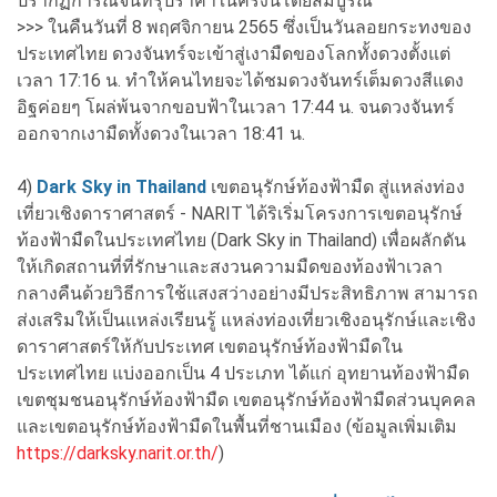
ปรากฏการณ์จันทรุปราคาในครั้งนี้โดยสมบูรณ์
>>> ในคืนวันที่ 8 พฤศจิกายน 2565 ซึ่งเป็นวันลอยกระทงของ
ประเทศไทย ดวงจันทร์จะเข้าสู่เงามืดของโลกทั้งดวงตั้งแต่
เวลา 17:16 น. ทำให้คนไทยจะได้ชมดวงจันทร์เต็มดวงสีแดง
อิฐค่อยๆ โผล่พ้นจากขอบฟ้าในเวลา 17:44 น. จนดวงจันทร์
ออกจากเงามืดทั้งดวงในเวลา 18:41 น.
4)
Dark Sky in Thailand
เขตอนุรักษ์ท้องฟ้ามืด สู่แหล่งท่อง
เที่ยวเชิงดาราศาสตร์ - NARIT ได้ริเริ่มโครงการเขตอนุรักษ์
ท้องฟ้ามืดในประเทศไทย (Dark Sky in Thailand) เพื่อผลักดัน
ให้เกิดสถานที่ที่รักษาและสงวนความมืดของท้องฟ้าเวลา
กลางคืนด้วยวิธีการใช้แสงสว่างอย่างมีประสิทธิภาพ สามารถ
ส่งเสริมให้เป็นแหล่งเรียนรู้ แหล่งท่องเที่ยวเชิงอนุรักษ์และเชิง
ดาราศาสตร์ให้กับประเทศ เขตอนุรักษ์ท้องฟ้ามืดใน
ประเทศไทย แบ่งออกเป็น 4 ประเภท ได้แก่ อุทยานท้องฟ้ามืด
เขตชุมชนอนุรักษ์ท้องฟ้ามืด เขตอนุรักษ์ท้องฟ้ามืดส่วนบุคคล
และเขตอนุรักษ์ท้องฟ้ามืดในพื้นที่ชานเมือง (ข้อมูลเพิ่มเติม
https://darksky.narit.or.th/
)