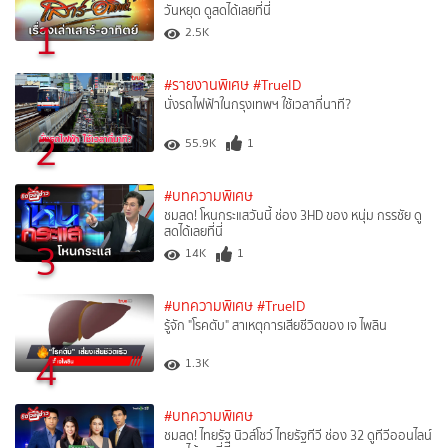
วันหยุด ดูสดได้เลยที่นี่
1
2.5K
#รายงานพิเศษ
#TrueID
นั่งรถไฟฟ้าในกรุงเทพฯ ใช้เวลากี่นาที?
2
55.9K
1
#บทความพิเศษ
ชมสด! โหนกระแสวันนี้ ช่อง 3HD ของ หนุ่ม กรรชัย ดู
สดได้เลยที่นี่
3
14K
1
#บทความพิเศษ
#TrueID
รู้จัก "โรคตับ" สาเหตุการเสียชีวิตของ เจ ไพลิน
4
1.3K
#บทความพิเศษ
ชมสด! ไทยรัฐ นิวส์โชว์ ไทยรัฐทีวี ช่อง 32 ดูทีวีออนไลน์