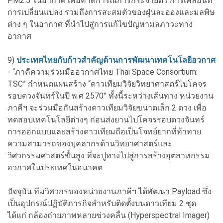
PM2.5 ในอากาศ เพื่อคาดการณ์การกระจายตัว การเคลื่อนที่
การเปลี่ยนแปลง รวมถึงการสะสมตัวของฝุ่นละอองและมลพิษ
ต่าง ๆ ในอากาศ ที่นำไปสู่การแก้ไขปัญหามลภาวะทาง
อากาศ
9)
ประเทศไทยกับก้าวสำคัญด้านการพัฒนาเทคโนโลยีอวกาศ
- “ภาคีความร่วมมืออวกาศไทย Thai Space Consortium:
TSC” กำหนดแผนสร้าง “ดาวเทียมวิจัยวิทยาศาสตร์ไปโคจร
รอบดวงจันทร์ในปี พ.ศ 2570” ทั้งนี้ระหว่างเส้นทาง หน่วยงาน
ภาคีฯ จะร่วมมือกันสร้างดาวเทียมวิจัยขนาดเล็ก 2 ดวง เพื่อ
ทดสอบเทคโนโลยีต่างๆ ก่อนส่งยานไปโคจรรอบดวงจันทร์
การออกแบบและสร้างดาวเทียมถือเป็นโจทย์ยากที่ท้าทาย
ความสามารถของบุคลากรด้านวิทยาศาสตร์และ
วิศวกรรมศาสตร์ขั้นสูง ที่จะปูทางไปสู่การสร้างอุตสาหกรรม
อวกาศในประเทศในอนาคต
ปัจจุบัน ทีมวิศวกรของหน่วยงานภาคีฯ ได้พัฒนา Payload ซึ่ง
เป็นอุปกรณ์ปฏิบัติภารกิจสำหรับติดตั้งบนดาวเทียม 2 ชุด
ได้แก่ กล้องถ่ายภาพหลายช่วงคลื่น (Hyperspectral Imager)