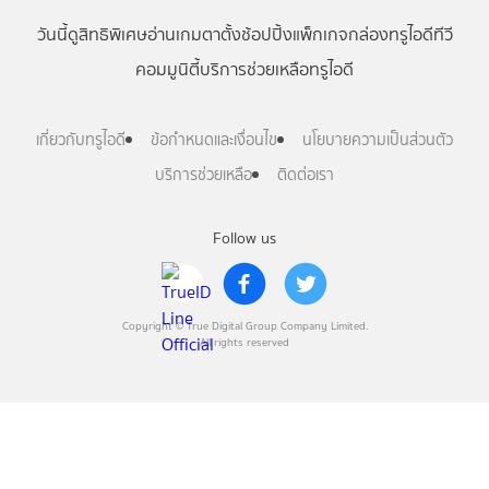
วันนี้
ดู
สิทธิพิเศษ
อ่าน
เกม
ตาตั้ง
ช้อปปิ้ง
แพ็กเกจ
กล่องทรูไอดีทีวี
คอมมูนิตี้
บริการช่วยเหลือทรูไอดี
เกี่ยวกับทรูไอดี
ข้อกำหนดและเงื่อนไข
นโยบายความเป็นส่วนตัว
บริการช่วยเหลือ
ติดต่อเรา
Follow us
Copyright © True Digital Group Company Limited.
All rights reserved