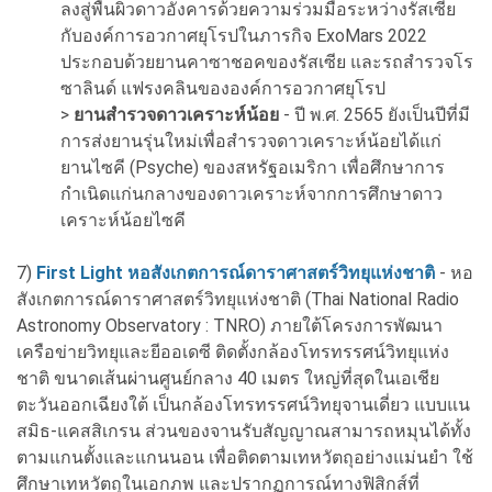
ลงสู่พื้นผิวดาวอังคารด้วยความร่วมมือระหว่างรัสเซีย
กับองค์การอวกาศยุโรปในภารกิจ ExoMars 2022
ประกอบด้วยยานคาซาชอคของรัสเซีย และรถสำรวจโร
ซาลินด์ แฟรงคลินขององค์การอวกาศยุโรป
>
ยานสำรวจดาวเคราะห์น้อย
- ปี พ.ศ. 2565 ยังเป็นปีที่มี
การส่งยานรุ่นใหม่เพื่อสำรวจดาวเคราะห์น้อยได้แก่
ยานไซคี (Psyche) ของสหรัฐอเมริกา เพื่อศึกษาการ
กำเนิดแก่นกลางของดาวเคราะห์จากการศึกษาดาว
เคราะห์น้อยไซคี
7)
First Light หอสังเกตการณ์ดาราศาสตร์วิทยุแห่งชาติ
- หอ
สังเกตการณ์ดาราศาสตร์วิทยุแห่งชาติ (Thai National Radio
Astronomy Observatory : TNRO) ภายใต้โครงการพัฒนา
เครือข่ายวิทยุและยีออเดซี ติดตั้งกล้องโทรทรรศน์วิทยุแห่ง
ชาติ ขนาดเส้นผ่านศูนย์กลาง 40 เมตร ใหญ่ที่สุดในเอเชีย
ตะวันออกเฉียงใต้ เป็นกล้องโทรทรรศน์วิทยุจานเดี่ยว แบบแน
สมิธ-แคสสิเกรน ส่วนของจานรับสัญญาณสามารถหมุนได้ทั้ง
ตามแกนตั้งและแกนนอน เพื่อติดตามเทหวัตถุอย่างแม่นยำ ใช้
ศึกษาเทหวัตถุในเอกภพ และปรากฏการณ์ทางฟิสิกส์ที่