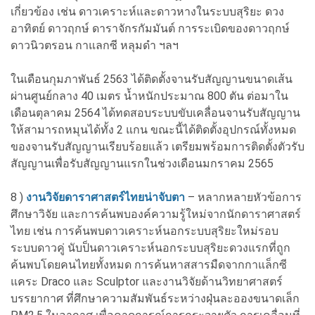
เกี่ยวข้อง เช่น ดาวเคราะห์และดาวหางในระบบสุริยะ ดวง
อาทิตย์ ดาวฤกษ์ ดาราจักรกัมมันต์ การระเบิดของดาวฤกษ์
ดาวนิวตรอน กาแลกซี หลุมดำ ฯลฯ
ในเดือนกุมภาพันธ์ 2563 ได้ติดตั้งจานรับสัญญานขนาดเส้น
ผ่านศูนย์กลาง 40 เมตร น้ำหนักประมาณ 800 ตัน ต่อมาใน
เดือนตุลาคม 2564 ได้ทดสอบระบบขับเคลื่อนจานรับสัญญาน
ให้สามารถหมุนได้ทั้ง 2 แกน ขณะนี้ได้ติดตั้งอุปกรณ์ทั้งหมด
ของจานรับสัญญานเรียบร้อยแล้ว เตรียมพร้อมการติดตั้งตัวรับ
สัญญานเพื่อรับสัญญานแรกในช่วงเดือนมกราคม 2565
8 )
งานวิจัยดาราศาสตร์ไทยน่าจับตา
– หลากหลายหัวข้อการ
ศึกษาวิจัย และการค้นพบองค์ความรู้ใหม่จากนักดาราศาสตร์
ไทย เช่น การค้นพบดาวเคราะห์นอกระบบสุริยะใหม่รอบ
ระบบดาวคู่ นับป็นดาวเคราะห์นอกระบบสุริยะดวงแรกที่ถูก
ค้นพบโดยคนไทยทั้งหมด การค้นหาสสารมืดจากกาแล็กซี
แคระ Draco และ Sculptor และงานวิจัยด้านวิทยาศาสตร์
บรรยากาศ ที่ศึกษาความสัมพันธ์ระหว่างฝุ่นละอองขนาดเล็ก