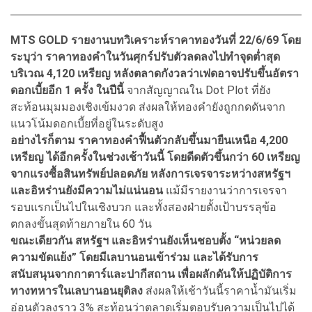
MTS GOLD รายงานบทวิเคราะห์ราคาทองวันที่ 22/6/69 โดย
ระบุว่า ราคาทองคําในวันศุกร์ปรับตัวลดลงไปทําจุดตํ่าสุด
บริเวณ 4,120 เหรียญ หลังตลาดกังวลว่าเฟดอาจปรับขึ้นอัตรา
ดอกเบี้ยอีก 1 ครั้ง ในปีนี้
จากสัญญาณใน Dot Plot ที่ยัง
สะท้อนมุมมองเชิงเข้มงวด ส่งผลให้ทองคํายังถูกกดดันจาก
แนวโน้มดอกเบี้ยที่อยู่ในระดับสูง
อย่างไรก็ตาม ราคาทองคําฟื้นตัวกลับขึ้นมายืนเหนือ 4,200
เหรียญ ได้อีกครั้งในช่วงเช้าวันนี้ โดยดีดตัวขึ้นกว่า 60 เหรียญ
จากแรงซื้อสินทรัพย์ปลอดภัย หลังการเจรจาระหว่างสหรัฐฯ
และอิหร่านยังมีความไม่แน่นอน
แม้มีรายงานว่าการเจรจา
รอบแรกเป็นไปในเชิงบวก และทั้งสองฝ่ายตั้งเป้าบรรลุข้อ
ตกลงขั้นสุดท้ายภายใน 60 วัน
ขณะเดียวกัน สหรัฐฯ และอิหร่านยังเห็นชอบตั้ง “หน่วยลด
ความขัดแย้ง” โดยมีเลบานอนเข้าร่วม และได้รับการ
สนับสนุนจากกาตาร์และปากีสถาน เพื่อผลักดันให้ปฏิบัติการ
ทางทหารในเลบานอนยุติลง
ส่งผลให้เช้าวันนี้ราคานํ้ามันเริ่ม
อ่อนตัวลงราว 3% สะท้อนว่าตลาดเริ่มตอบรับความเป็นไปได้