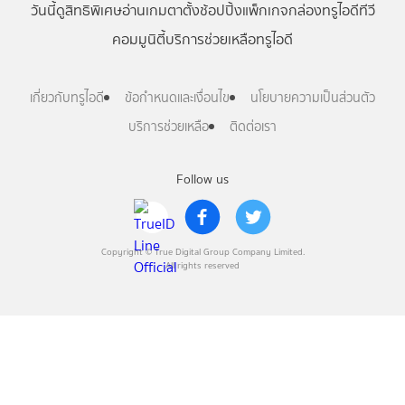
วันนี้
ดู
สิทธิพิเศษ
อ่าน
เกม
ตาตั้ง
ช้อปปิ้ง
แพ็กเกจ
กล่องทรูไอดีทีวี
คอมมูนิตี้
บริการช่วยเหลือทรูไอดี
เกี่ยวกับทรูไอดี
ข้อกำหนดและเงื่อนไข
นโยบายความเป็นส่วนตัว
บริการช่วยเหลือ
ติดต่อเรา
Follow us
Copyright © True Digital Group Company Limited.
All rights reserved