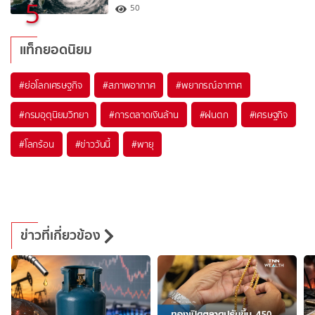
5
50
แท็กยอดนิยม
#
ย่อโลกเศรษฐกิจ
#
สภาพอากาศ
#
พยากรณ์อากาศ
#
กรมอุตุนิยมวิทยา
#
การตลาดเงินล้าน
#
ฝนตก
#
เศรษฐกิจ
#
โลกร้อน
#
ข่าววันนี้
#
พายุ
ข่าวที่เกี่ยวข้อง