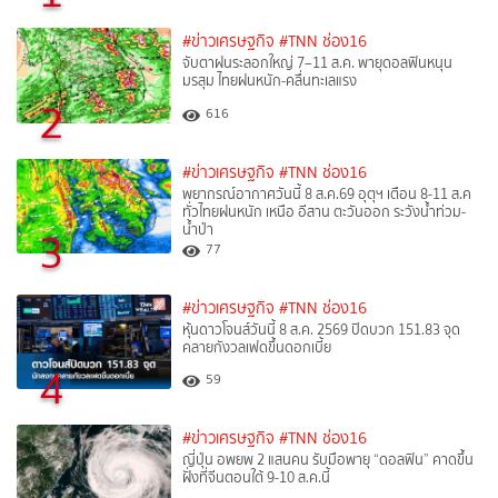
#ข่าวเศรษฐกิจ
#TNN ช่อง16
จับตาฝนระลอกใหญ่ 7–11 ส.ค. พายุดอลฟินหนุน
มรสุม ไทยฝนหนัก-คลื่นทะเลแรง
2
616
#ข่าวเศรษฐกิจ
#TNN ช่อง16
พยากรณ์อากาศวันนี้ 8 ส.ค.69 อุตุฯ เตือน 8-11 ส.ค
ทั่วไทยฝนหนัก เหนือ อีสาน ตะวันออก ระวังน้ำท่วม-
น้ำป่า
3
77
#ข่าวเศรษฐกิจ
#TNN ช่อง16
หุ้นดาวโจนส์วันนี้ 8 ส.ค. 2569 ปิดบวก 151.83 จุด
คลายกังวลเฟดขึ้นดอกเบี้ย
4
59
#ข่าวเศรษฐกิจ
#TNN ช่อง16
ญี่ปุ่น อพยพ 2 แสนคน รับมือพายุ “ดอลฟิน” คาดขึ้น
ฝั่งที่จีนตอนใต้ 9-10 ส.ค.นี้