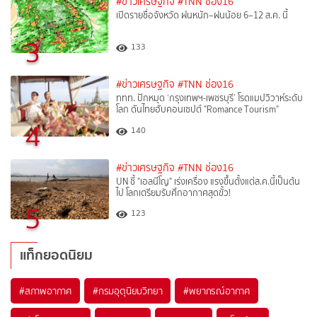
#ข่าวเศรษฐกิจ
#TNN ช่อง16
เปิดรายชื่อจังหวัด ฝนหนัก–ฝนน้อย 6–12 ส.ค. นี้
3
133
#ข่าวเศรษฐกิจ
#TNN ช่อง16
ททท. ปักหมุด ‘กรุงเทพฯ-เพชรบุรี’ โรดแมปวิวาห์ระดับ
โลก ดันไทยฮับคอนเซปต์ "Romance Tourism"
4
140
#ข่าวเศรษฐกิจ
#TNN ช่อง16
UN ชี้ "เอลนีโญ" เร่งเครื่อง แรงขึ้นตั้งแต่ส.ค.นี้เป็นต้น
ไป โลกเตรียมรับศึกอากาศสุดขั้ว!
5
123
แท็กยอดนิยม
#
สภาพอากาศ
#
กรมอุตุนิยมวิทยา
#
พยากรณ์อากาศ