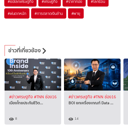
#
ย่อโลกเศรษฐกิจ
#
เศรษฐกิจ
#
ราคาทอง
#
โลกร้อน
#
ฝนตกหนัก
#
การตลาดเงินล้าน
#
พายุ
ข่าวที่เกี่ยวข้อง
#ข่าวเศรษฐกิจ
#TNN ช่อง16
#ข่าวเศรษฐกิจ
#TNN ช่อง16
เมืองไทยประกันชีวิต…
BOI ยกเครื่องเกณฑ์ Data …
8
14