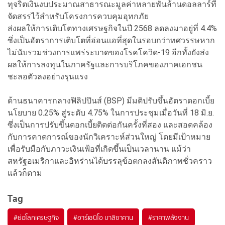
ทุจริตเงินงบประมาณสาธารณะมูลค่าหลายพันล้านดอลลาร์ที่
จัดสรรไว้สำหรับโครงการควบคุมอุทกภัย
ส่งผลให้การเติบโตทางเศรษฐกิจในปี 2568 ลดลงมาอยู่ที่ 4.4%
ซึ่งเป็นอัตราการเติบโตที่อ่อนแอที่สุดในรอบกว่าทศวรรษหาก
ไม่นับรวมช่วงการแพร่ระบาดของโรคโควิด-19 อีกทั้งยังส่ง
ผลให้การลงทุนในภาครัฐและการบริโภคของภาคเอกชน
ชะลอตัวลงอย่างรุนแรง
ด้านธนาคารกลางฟิลิปปินส์ (BSP) มีมติปรับขึ้นอัตราดอกเบี้ย
นโยบาย 0.25% สู่ระดับ 4.75% ในการประชุมเมื่อวันที่ 18 มิ.ย.
ซึ่งเป็นการปรับขึ้นดอกเบี้ยติดต่อกันครั้งที่สอง และสอดคล้อง
กับการคาดการณ์ของนักวิเคราะห์ส่วนใหญ่ โดยมีเป้าหมาย
เพื่อรับมือกับภาวะเงินเฟ้อที่เกิดขึ้นเป็นเวลานาน แม้ว่า
สหรัฐอเมริกาและอิหร่านได้บรรลุข้อตกลงสันติภาพชั่วคราว
แล้วก็ตาม
Tag
#
ย่อโลกเศรษฐกิจ
#
อาร์เซนิโอ บาลิซาคาน
#
ราคาพลังงาน