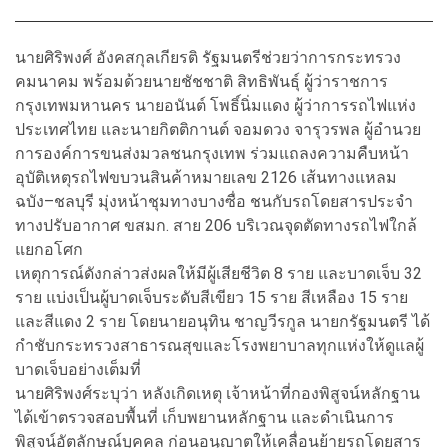
นายศิริพงศ์ อังคสกุลเกียรติ รัฐมนตรีช่วยว่าการกระทรวง
คมนาคม พร้อมด้วยนายชัชชาติ สิทธิพันธุ์ ผู้ว่าราชการ
กรุงเทพมหานคร นายอนันต์ โพธิ์นิ่มแดง ผู้ว่าการรถไฟแห่ง
ประเทศไทย และนายกิตติกานต์ จอมดวง จารุวรพล ผู้อำนวย
การองค์การขนส่งมวลชนกรุงเทพ ร่วมแถลงความคืบหน้า
อุบัติเหตุรถไฟขบวนสินค้าหมายเลข 2126 เส้นทางแหลม
ฉบัง–ชลบุรี มุ่งหน้าชุมทางบางซื่อ ชนกับรถโดยสารประจำ
ทางปรับอากาศ ขสมก. สาย 206 บริเวณจุดตัดทางรถไฟใกล้
แยกอโศก
เหตุการณ์ดังกล่าวส่งผลให้มีผู้เสียชีวิต 8 ราย และบาดเจ็บ 32
ราย แบ่งเป็นผู้บาดเจ็บระดับสีเขียว 15 ราย สีเหลือง 15 ราย
และสีแดง 2 ราย โดยนายอนุทิน ชาญวีรกูล นายกรัฐมนตรี ได้
กำชับกระทรวงสาธารณสุขและโรงพยาบาลทุกแห่งให้ดูแลผู้
บาดเจ็บอย่างเต็มที่
นายศิริพงศ์ระบุว่า หลังเกิดเหตุ เจ้าหน้าที่กองพิสูจน์หลักฐาน
ได้เข้าตรวจสอบพื้นที่ เก็บพยานหลักฐาน และดำเนินการ
พิสูจน์อัตลักษณ์บุคคล ก่อนอนุญาตให้เคลื่อนย้ายรถโดยสาร