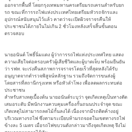
ออกจากพื้นที่ โดยกรุงเทพมหานครเตรียมรถเครนสำหรับยก
รถ ขณะที่การรถไฟแห่งประเทศไทยเตรียมหัวรถจักรและ
อุปกรณ์สนับสนุนไว้แล้ว คาดว่าจะเปิดผิวจราจรคืนให้
ประชาชนได้ภายในไม่เกิน 2 ชั่วโมงหลังเสร็จสิ้นขั้นตอน
ตรวจสอบ
นายอนันต์ โพธิ์นิ่มแดง ผู้ว่าการรถไฟแห่งประเทศไทย แสดง
ความเสียใจต่อครอบครัวผู้เสียชีวิตและผู้บาดเจ็บ พร้อมยืนยัน
ว่า รฟท. จะเร่งคืนสภาพการจราจรโดยเร็วที่สุดหลังได้รับ
อนุญาตจากตำรวจพิสูจน์หลักฐาน รวมถึงจัดการขนส่งผู้
โดยสารที่สถานีกรุงเทพ หรือหัวลำโพง เพื่อลดผลกระทบต่อ
ประชาชน
สำหรับสาเหตุเบื้องต้น นายอนันต์ระบุว่า จุดเกิดเหตุเป็นทางตัด
เสมอระดับ มีพนักงานควบคุมเครื่องกั้นถนนประจำจุด ขณะ
เกิดเหตุไม่สามารถลดไม้กั้นลงได้ เนื่องจากมีรถติดค้างอยู่
บริเวณทางรถไฟ ซึ่งตามระเบียบห้ามรถจอดในเขตทางรถไฟ
ข้างละ 5 เมตร เมื่อรถไฟขบวนดังกล่าวมาถึงจุดเกิดเหตุ จึงไม่