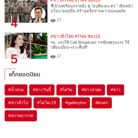
#ข่าวทั่วไทย
#TNN ช่อง16
ชี้เป้าบทเรียนกราดยิง ชู “อนุทิน-ผบ.ตร.” เดินหน้า
นโยบายคุมปืน สร้างเครือข่ายความปลอดภัย
4
17
#ข่าวทั่วไทย
#TNN ช่อง16
รบ. แจงใช้ Cell Broadcast กรณีเหตุรุนแรง ใช้
“เตือนเงียบ–เจาะพื้นที่”
5
17
แท็กยอดนิยม
#
น้ำท่วม
#
ข่าววันนี้
#
โควิด
#
ข่าวล่าสุด
#
ข่าว
#
ข่าวทั่วไป
#
โควิด-19
#
gallerytnn
#
ฝนตก
#
สภาพอากาศ