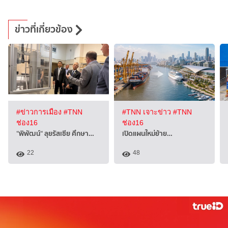
ข่าวที่เกี่ยวข้อง
#ข่าวการเมือง
#TNN
#TNN เจาะข่าว
#TNN
ช่อง16
ช่อง16
“พิพัฒน์“ ลุยรัสเซีย ศึกษา…
เปิดแผนใหม่ย้าย…
22
48