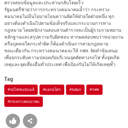
ตรวจสอบข้อมูลและประสานกลับโดยเร็ว
รัฐมนตรีช่วยว่าการกระทรวงคมนาคมย้ำว่า กระทรวง
คมนาคมไม่มีนโยบายโยนความผิดให้ฝ่ายใดฝ่ายหนึ่ง ทุก
อย่างต้องดำเนินไปตามข้อเท็จจริงและกระบวนการทาง
กฎหมาย โดยพนักงานสอบสวนตำรวจจะเป็นผู้รวบรวมพยาน
หลักฐานและสรุปความรับผิดชอบ หากผลสอบพบว่าหน่วยงาน
หรือบุคคลใดกระทำผิด ก็ต้องดำเนินการตามกฎหมาย
ขณะเดียวกัน กระทรวงคมนาคมจะให้ รฟท. จัดทำข้อเสนอ
เพื่อยกระดับความปลอดภัยบริเวณจุดตัดทางรถไฟ ทั้งจุดเกิด
เหตุและจุดเสี่ยงอื่นทั่วประเทศ เพื่อป้องกันไม่ให้เกิดเหตุซ้ำ
Tag
#
รถไฟชนรถเมล์
#
แยกอโศก
#
ขสมก
#
รฟท
#
กระทรวงคมนาคม