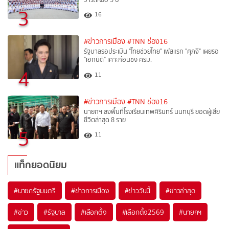
3
16
#ข่าวการเมือง
#TNN ช่อง16
รัฐบาลรอประเมิน "ไทยช่วยไทย" เฟสแรก "ศุภจี" เผยรอ
"เอกนิติ" เคาะก่อนชง ครม.
4
11
#ข่าวการเมือง
#TNN ช่อง16
นายกฯ ลงพื้นที่โรงเรียนเทพศิรินทร์ นนทบุรี ยอดผู้เสีย
ชีวิตล่าสุด 8 ราย
5
11
แท็กยอดนิยม
#
นายกรัฐมนตรี
#
ข่าวการเมือง
#
ข่าววันนี้
#
ข่าวล่าสุด
#
ข่าว
#
รัฐบาล
#
เลือกตั้ง
#
เลือกตั้ง2569
#
นายกฯ