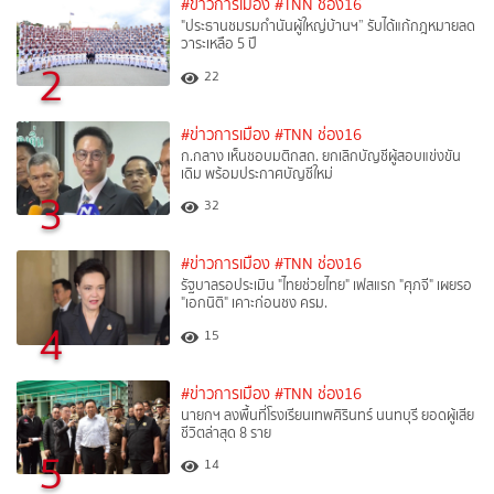
#ข่าวการเมือง
#TNN ช่อง16
"ประธานชมรมกำนันผู้ใหญ่บ้านฯ” รับได้แก้กฎหมายลด
วาระเหลือ 5 ปี
2
22
#ข่าวการเมือง
#TNN ช่อง16
ก.กลาง เห็นชอบมติกสถ. ยกเลิกบัญชีผู้สอบแข่งขัน
เดิม พร้อมประกาศบัญชีใหม่
3
32
#ข่าวการเมือง
#TNN ช่อง16
รัฐบาลรอประเมิน "ไทยช่วยไทย" เฟสแรก "ศุภจี" เผยรอ
"เอกนิติ" เคาะก่อนชง ครม.
4
15
#ข่าวการเมือง
#TNN ช่อง16
นายกฯ ลงพื้นที่โรงเรียนเทพศิรินทร์ นนทบุรี ยอดผู้เสีย
ชีวิตล่าสุด 8 ราย
5
14