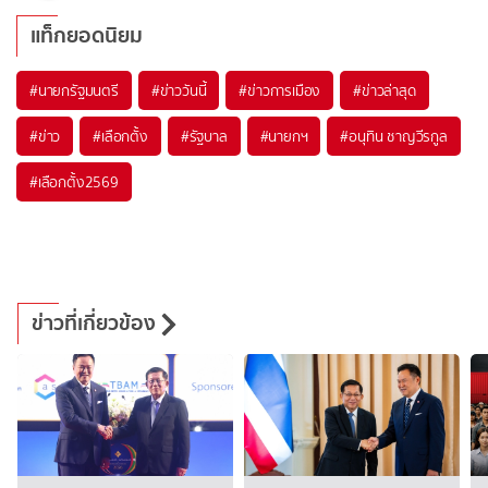
แท็กยอดนิยม
#
นายกรัฐมนตรี
#
ข่าววันนี้
#
ข่าวการเมือง
#
ข่าวล่าสุด
#
ข่าว
#
เลือกตั้ง
#
รัฐบาล
#
นายกฯ
#
อนุทิน ชาญวีรกูล
#
เลือกตั้ง2569
ข่าวที่เกี่ยวข้อง