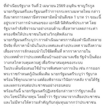
ที่ทำเนียบรัฐบาล วันที่ 2 เมษายน 2569 อนุทิน ชาญวีรกูล
นายกรัฐมนตรีและรัฐมนตรีว่าการกระทรวงมหาดไทย กล่าว
ถึงมาตรการลดภาษีสรรพสามิตน้ำมันดีเซล 1 บาท ว่า ขณะนี้
อยู่ระหว่างการนำเสนอของ เอกนิติ นิติทัณฑ์ประภาศ โดย
รัฐบาลกำลังพิจารณาอย่างรอบด้าน เพื่อหาทางลดภาระค่า
ครองชีพให้ประชาชนในช่วงวิกฤติพลังงาน
นายกรัฐมนตรีระบุว่า การดำเนินมาตรการต้องคำนึงถึงหลาย
ปัจจัย ทั้งราคาน้ำมันในประเทศและต่างประเทศ รวมถึงความ
เสี่ยงจากการลักลอบนำไปใช้ผิดพื้นที่ หากราคาภายใน
ประเทศต่ำกว่าประเทศเพื่อนบ้านอย่างมาเลเซีย รัฐจำเป็นต้อง
วางกลไกควบคุมควบคู่ เพื่อรักษาสมดุลของระบบ
ในประเด็นข้อเสนอใช้อำนาจพิเศษทางการเงิน เช่น การออก
พระราชกำหนดกู้เงินเพิ่มเติม นายกรัฐมนตรีระบุว่า รัฐบาล
พร้อมใช้ทุกแนวทาง แต่ต้องพิจารณาวินัยการคลัง รายได้รัฐ
และผลกระทบต่อประชาชนอย่างรอบคอบ
พร้อมกันนี้ นายกรัฐมนตรีปฏิเสธข้อกล่าวหาว่ารัฐบาลเอื้อ
ประโยชน์ให้นายทุน โดยย้ำว่า รัฐบาลมาจากเสียงประชาชน
และไม่มีทางให้ความสำคัญกับกลุ่มทุนมากกว่าประชาชน