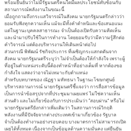
พร้อมยืนยันว่าไม่มีรัฐมนตรีคนใดมีผลประโยชน์ทับซ้อนกับ
สถานการณ์พลังงานในขณะนี้
เมื่อถูกถามถึงกระแสวิจารณ์ในสังคม นายกรัฐมนตรีกล่าวว่า
ยอมรับฟังทุกความเห็น แม้จะมีทั้งคำตำหนิและข้อเสนอแนะ
แต่ในฐานะบุคคลสาธารณะ จำเป็นต้องเปิดรับความคิดเห็น
และนำมาปรับใช้ในการทำงาน โดยยอมรับว่ามีความรู้สึกต่อ
คำวิจารณ์ แต่ต้องบริหารงานให้เดินหน้าต่อไป
ส่วนกรณี พิพัฒน์ รัชกิจประการ ที่เผชิญกระแสกดดันจาก
สังคม นายกรัฐมนตรีระบุว่า ไม่จำเป็นต้องให้กำลังใจ เพราะผู้
ที่อยู่ในตำแหน่งระดับนี้ต้องทำหน้าที่อย่างเต็มที่ หากต้องขอ
กำลังใจ แสดงว่าอาจไม่เหมาะกับตำแหน่ง
สำหรับบทบาทของ ณัฏฐา มหัทธนา ในฐานะโฆษกศูนย์
บริหารสถานการณ์ นายกรัฐมนตรีชี้แจงว่า การสื่อสารข้อมูล
เป็นการนำข้อสรุปจากที่ประชุมมาเผยแพร่ ไม่ใช่ความเห็น
ส่วนตัว และไม่เกี่ยวข้องกับการประเมินว่า “สอบผ่าน” หรือไม่
นายกรัฐมนตรียังกล่าวเพิ่มเติมว่า ในสถานการณ์วิกฤติ
พลังงานที่มีปัจจัยจากต่างประเทศเข้ามาเกี่ยวข้อง รัฐบาล
จำเป็นต้องทำงานอย่างรอบคอบ บางมาตรการไม่สามารถเปิด
เผยได้ทั้งหมด เนื่องจากเป็นข้อมูลด้านความมั่นคง แต่ยืนยัน