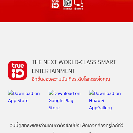
THE NEXT WORLD-CLASS SMART
ENTERTAINMENT
อีกขั้นของความบันเทิงระดับโลกตรงใจคุณ
วันนี้
ดู
สิทธิพิเศษ
อ่าน
เกม
ตาตั้ง
ช้อปปิ้ง
แพ็กเกจ
กล่องทรูไอดีทีวี