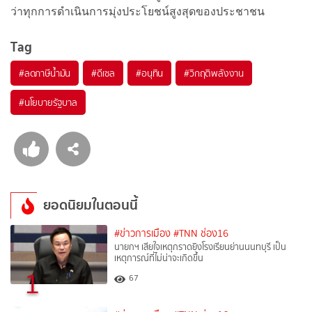
ว่าทุกการดำเนินการมุ่งประโยชน์สูงสุดของประชาชน
Tag
#
ลดภาษีน้ำมัน
#
ดีเซล
#
อนุทิน
#
วิกฤติพลังงาน
#
นโยบายรัฐบาล
ยอดนิยมในตอนนี้
#ข่าวการเมือง
#TNN ช่อง16
นายกฯ เสียใจเหตุกราดยิงโรงเรียนย่านนนทบุรี เป็น
เหตุการณ์ที่ไม่น่าจะเกิดขึ้น
1
67