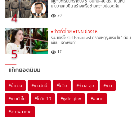
ชี้เป้าบทเรียนกราดยิง ชู “อนุทิน-ผบ.ตร.” เดินหน้า
นโยบายคุมปืน สร้างเครือข่ายความปลอดภัย
4
20
#ข่าวทั่วไทย
#TNN ช่อง16
รบ. แจงใช้ Cell Broadcast กรณีเหตุรุนแรง ใช้ “เตือน
เงียบ–เจาะพื้นที่”
5
17
แท็กยอดนิยม
#
น้ำท่วม
#
ข่าววันนี้
#
โควิด
#
ข่าวล่าสุด
#
ข่าว
#
ข่าวทั่วไป
#
โควิด-19
#
gallerytnn
#
ฝนตก
#
สภาพอากาศ