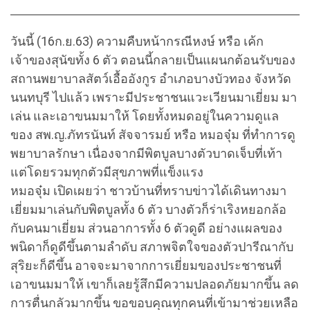
วันนี้ (16ก.ย.63) ความคืบหน้ากรณีหงษ์ หรือ เค้ก
เจ้าของสุนัขทั้ง 6 ตัว
ตอนนี้กลายเป็นแผนกต้อนรับของ
สถานพยาบาลสัตว์เอื้ออังกูร อำเภอบางบัวทอง จังหวัด
นนทบุรี ไปแล้ว เพราะมีประชาชนแวะเวียนมาเยี่ยม มา
เล่น และเอาขนมมาให้ โดยทั้งหมดอยู่ในความดูแล
ของ สพ.ญ.ภัทรนันท์ สัจจารมย์ หรือ หมอจุ๋ม ที่ทำการดู
พยาบาลรักษา เนื่องจากมีพิตบูลบางตัวบาดเจ็บที่เท้า
แต่โดยรวมทุกตัวมีสุขภาพที่แข็งแรง
หมอจุ๋ม เปิดเผยว่า ชาวบ้านที่ทราบข่าวได้เดินทางมา
เยี่ยมมาเล่นกับพิตบูลทั้ง 6 ตัว บางตัวก็ร่าเริงหยอกล้อ
กับคนมาเยี่ยม ส่วนอาการทั้ง 6 ตัวดูดี อย่างแผลของ
พนิดาก็ดูดีขึ้นตามลำดับ สภาพจิตใจของตัวปารีณากับ
สุริยะก็ดีขึ้น อาจจะมาจากการเยี่ยมของประชาชนที่
เอาขนมมาให้ เขาก็เลยรู้สึกมีความปลอดภัยมากขึ้น ลด
การตื่นกลัวมากขึ้น ขอขอบคุณทุกคนที่เข้ามาช่วยเหลือ