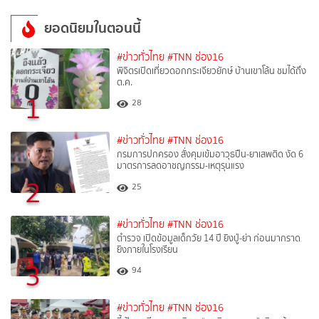
ยอดนิยมในตอนนี้
#ข่าวทั่วไทย
#TNN ช่อง16
พิจิตรเปิดเที่ยวดอกกระเจียวยักษ์ บ้านเขาโล้น ชมได้ถึง
ต.ค.
1
28
#ข่าวทั่วไทย
#TNN ช่อง16
กรมการปกครอง สั่งคุมเข้มอาวุธปืน-ยาเสพติด งัด 6
มาตรการลดอาชญกรรม-เหตุรุนแรง
2
25
#ข่าวทั่วไทย
#TNN ช่อง16
ตำรวจ เปิดข้อมูลเด็กวัย 14 ปี ยิงปู่-ย่า ก่อนมากราด
ยิงภายในโรงเรียน
3
94
#ข่าวทั่วไทย
#TNN ช่อง16