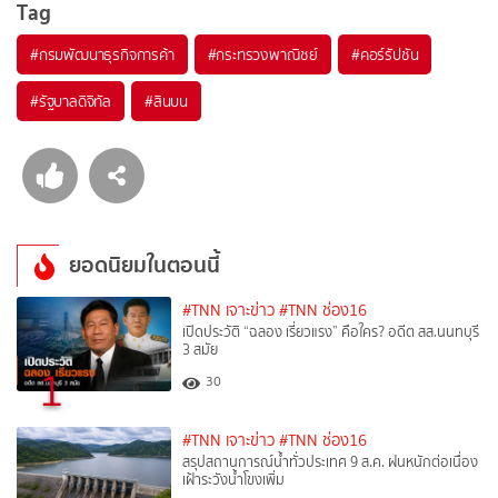
Tag
#
กรมพัฒนาธุรกิจการค้า
#
กระทรวงพาณิชย์
#
คอร์รัปชัน
#
รัฐบาลดิจิทัล
#
สินบน
ยอดนิยมในตอนนี้
#TNN เจาะข่าว
#TNN ช่อง16
เปิดประวัติ “ฉลอง เรี่ยวแรง” คือใคร? อดีต สส.นนทบุรี
3 สมัย
1
30
#TNN เจาะข่าว
#TNN ช่อง16
สรุปสถานการณ์น้ำทั่วประเทศ 9 ส.ค. ฝนหนักต่อเนื่อง
เฝ้าระวังน้ำโขงเพิ่ม