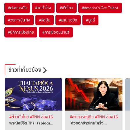
#
ฝนตกหนัก
#
แม่น้ำโขง
#
เด็กไทย
#
America's Got Talent
#
วงการบันเทิง
#
ศิลปิน
#
เนเน่ รอยัล
#
บูลลี่
#
นักการเมืองไทย
#
การเมืองนนทบุรี
ข่าวที่เกี่ยวข้อง
#ข่าวทั่วไทย
#TNN ช่อง16
#ข่าวเศรษฐกิจ
#TNN ช่อง16
พาณิชย์จัด Thai Tapioca…
"ส่งออกข้าวไทย"ครึ่ง…