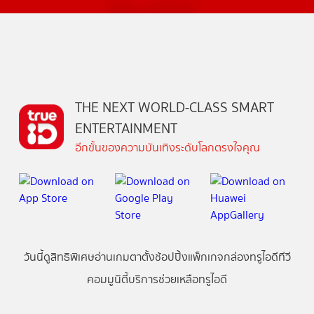
THE NEXT WORLD-CLASS SMART
ENTERTAINMENT
อีกขั้นของความบันเทิงระดับโลกตรงใจคุณ
วันนี้
ดู
สิทธิพิเศษ
อ่าน
เกม
ตาตั้ง
ช้อปปิ้ง
แพ็กเกจ
กล่องทรูไอดีทีวี
คอมมูนิตี้
บริการช่วยเหลือทรูไอดี