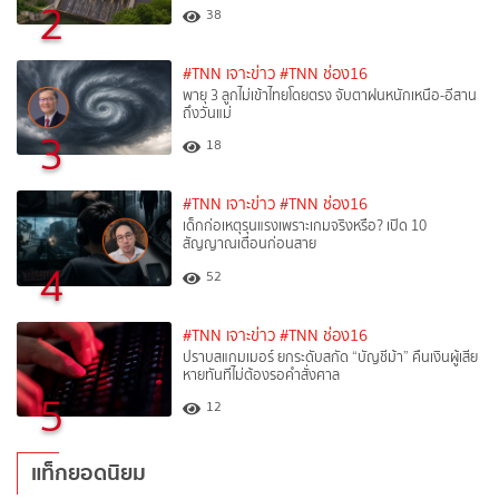
2
38
#TNN เจาะข่าว
#TNN ช่อง16
พายุ 3 ลูกไม่เข้าไทยโดยตรง จับตาฝนหนักเหนือ-อีสาน
ถึงวันแม่
3
18
#TNN เจาะข่าว
#TNN ช่อง16
เด็กก่อเหตุรุนแรงเพราะเกมจริงหรือ? เปิด 10
สัญญาณเตือนก่อนสาย
4
52
#TNN เจาะข่าว
#TNN ช่อง16
ปราบสแกมเมอร์ ยกระดับสกัด “บัญชีม้า” คืนเงินผู้เสีย
หายทันทีไม่ต้องรอคำสั่งศาล
5
12
แท็กยอดนิยม