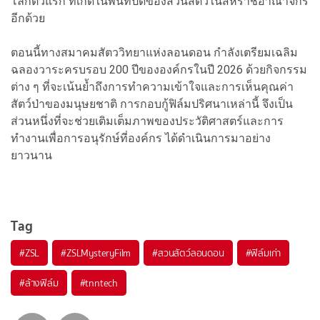
โลกตัวแรก ที่เกิดในพื้นที่ปิดของสวนสัตว์ในสหราชอาณาจักร
อีกด้วย
ตอนนี้ทางสมาคมสัตววิทยาแห่งลอนดอน กำลังเตรียมเฉลิม
ฉลองวาระครบรอบ 200 ปีขององค์กรในปี 2026 ด้วยกิจกรรม
ต่าง ๆ ที่จะเน้นย้ำถึงการทำความเข้าใจและการเห็นคุณค่า
สัตว์ป่าของมนุษยชาติ การกอบกู้ฟิล์มปริศนาเหล่านี้ จึงเป็น
ส่วนหนึ่งที่จะช่วยเติมเต็มภาพของประวัติศาสตร์และการ
ทำงานเพื่อการอนุรักษ์ที่องค์กร ได้ดำเนินการมาอย่าง
ยาวนาน
Tag
#
ZSL
#
ZSLMysteryFilm
#
สวนสัตว์ลอนดอน
#
ฟิล์มเก่า
#
ล้างฟิล์ม
#
tnntech