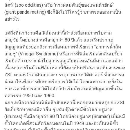
สัตว์' (zoo oddities) หรือ ‘การผสมพันธุ์ของแพนด้ายักษ์’
(giant panda mating) ซึ่งก็ยังไม่มีใครรู้ว่าภาพจะออกมาเป็น
อย่างไร
แต่สิ่งที่น่ากังวลคือ ฟิล์มเหล่านี้กำลังเสื่อมสภาพไปตาม
อายุขัย โดยบางส่วนมีอายุกว่า 80 ปีแล้ว และเริ่มปรากฏ
สัญญาณที่บ่งบอกถึงการเสื่อมสภาพที่เรียกว่า "อาการน้ำส้ม
สายชู" (Vinegar Syndrome) หรือการที่ฟิล์มเริ่มส่งกลิ่นเปรี้ยว
เริ่มบิดตัว เปราะ นำไปสู่การสูญเสียฟุตเทจอันมีค่า และแม้ว่า
เนื้อหาภายในม้วนฟิล์มเหล่านี้ยังคงเป็นปริศนา แต่ทีมงานของ
ZSL คาดหวังว่ามันอาจจะบรรจุภาพประวัติศาสตร์ ที่สามารถ
นำมาใช้เพื่อการศึกษาหรือการวิจัยได้ โดยเฉพาะอย่างยิ่งใน
ช่วงเวลาที่การถ่ายวิดีโอสัตว์ป่าเริ่มมีความสำคัญมากขึ้นใน
ทศวรรษ 1950 และ 1960
นอกเหนือจากม้วนฟิล์มลึกลับเหล่านี้ หอจดหมายเหตุของ ZSL
ยังเก็บรักษาของมีค่าอื่น ๆ เช่น ตุ๊กตาหมีขั้วโลก บรูมาส
(Brumas) ซึ่งมีอายุกว่า 80 ปี โดยน้องบรูมาส (Brumas) เป็นหมี
ขั้วโลกเกิดที่สวนสัตว์ลอนดอนในปี 1949 และยังเป็นหมีขั้ว