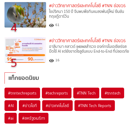
#ข่าววิทยาศาสตร์และเทคโนโลยี
#TNN ช่อง16
ไขปริศนา 150 ปี จีนพบพืชกินแมลงพันธุ์ใหม่ ยืนยัน
ทฤษฎีดาร์วิน
4
61
#ข่าววิทยาศาสตร์และเทคโนโลยี
#TNN ช่อง16
อาลีบาบา คลาวด์ เผยผลสำรวจ องค์กรในเอเชียเร่งส
ปีดใช้ AI แต่ยังขาดโซลูชันแบบ End-to-End ที่ปลอดภัย
5
16
แท็กยอดนิยม
#
tnntechreports
#
techreports
#
TNN Tech
#
tnntech
#
AI
#
ข่าวไอที
#
ข่าวเทคโนโลยี
#
TNN Tech Reports
#
ai
#
สหรัฐอเมริกา