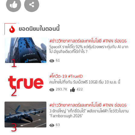
ยอดนิยมในตอนนี้
#ข่าววิทยาศาสตร์และเทคโนโลยี
#TNN ช่อง16
SpaceX รายได้โต 92% แต่หุ้นร่วงเพราะทุ่มกับ AI มาก
ไป มีธุรกิจเดียวที่ได้กำไร ?
1
61
#โควิด-19
#TrueID
คนไทยไม่ทิ้งกัน รับเน็ตฟรี 10GB เริ่ม 10 เม.ย. นี้
2
293.7K
422
#ข่าววิทยาศาสตร์และเทคโนโลยี
#TNN ช่อง16
3 ยักษ์ใหญ่ "แท็กซี่บินได้" พลังงานไฟฟ้า โชว์ตัวในงาน
"Farnborough 2026"
3
63