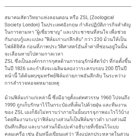
สมาคมสัตววิทยาแห่งลอนดอน หรือ ZSL (Zoological
Society London) ในประเทศอังกฤษ กำลังปฏิบัติภารกิจสำคัญ
ในการตามหา “ผู้เชี่ยวชาญ” และประชาชนที่สนใจ เพื่อช่วย
กันกอบกู้และแปลง “ฟิล์มเก่าแก่ลึกลับ” กว่า 230 ม้วนให้เป็น
ไฟล์ดิจิทัล ก่อนที่ภาพประวัติศาสตร์อันล้ำค่าที่ซ่อนอยู่ในนั้น
จะเลือนหายไปตามกาลเวลา
ZSL ซึ่งเป็นองค์กรการกุศลด้านการอนุรักษ์สัตว์ป่า ที่ก่อตั้งขึ้น
ในปี 1826 และกำลังจะเฉลิมฉลองวาระครบรอบ 200 ปีในปี
หน้านี้ ได้ค้นพบขุมทรัพย์ฟิล์มถ่ายภาพอันลึกลับ ในระหว่าง
การสำรวจหอจดหมายเหตุ
ม้วนฟิล์มเก่าแก่เหล่านี้ ซึ่งมีอายุตั้งแต่ทศวรรษ 1960 ไปจนถึง
1990 ถูกเก็บรักษาไว้ในกระป๋องที่เต็มไปด้วยฝุ่น และทีมงาน
ของ ZSL เองก็ยังไม่ทราบว่าภายในนั้นบรรจุภาพอะไรไว้บ้าง
โดยทีมงานระบุว่าฟิล์มบางส่วนก็เป็นฟิล์มขาวดำ บางส่วนมี
บันทึกเสียง และบางส่วนก็มีแปะคำอธิบายที่เขียนไว้แบบ
คลุมเครือ เช่น อันหนึ่งเขียนแค่ว่า 'สิ่งแปลกประหลาดในสวน