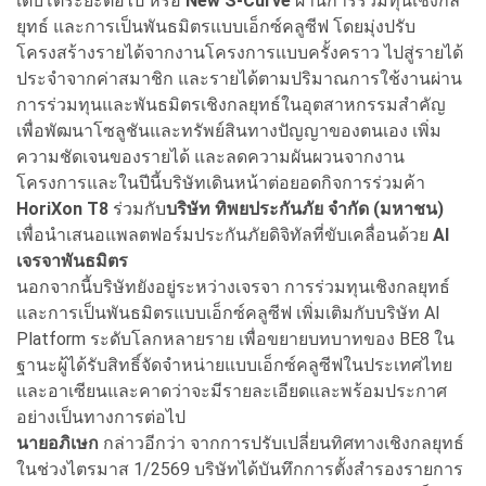
เติบโตระยะต่อไป หรือ
New S-Curve
ผ่านการร่วมทุนเชิงกล
ยุทธ์ และการเป็นพันธมิตรแบบเอ็กซ์คลูซีฟ โดยมุ่งปรับ
โครงสร้างรายได้จากงานโครงการแบบครั้งคราว ไปสู่รายได้
ประจำจากค่าสมาชิก และรายได้ตามปริมาณการใช้งานผ่าน
การร่วมทุนและพันธมิตรเชิงกลยุทธ์ในอุตสาหกรรมสำคัญ
เพื่อพัฒนาโซลูชันและทรัพย์สินทางปัญญาของตนเอง เพิ่ม
ความชัดเจนของรายได้ และลดความผันผวนจากงาน
โครงการและในปีนี้บริษัทเดินหน้าต่อยอดกิจการร่วมค้า
HoriXon T8
ร่วมกับ
บริษัท ทิพยประกันภัย จำกัด (มหาชน)
เพื่อนำเสนอแพลตฟอร์มประกันภัยดิจิทัลที่ขับเคลื่อนด้วย
AI
เจรจาพันธมิตร
นอกจากนี้บริษัทยังอยู่ระหว่างเจรจา การร่วมทุนเชิงกลยุทธ์
และการเป็นพันธมิตรแบบเอ็กซ์คลูซีฟ เพิ่มเติมกับบริษัท AI
Platform ระดับโลกหลายราย เพื่อขยายบทบาทของ BE8 ใน
ฐานะผู้ได้รับสิทธิ์จัดจำหน่ายแบบเอ็กซ์คลูซีฟในประเทศไทย
และอาเซียนและคาดว่าจะมีรายละเอียดและพร้อมประกาศ
อย่างเป็นทางการต่อไป
นายอภิเษก
กล่าวอีกว่า จากการปรับเปลี่ยนทิศทางเชิงกลยุทธ์
ในช่วงไตรมาส 1/2569 บริษัทได้บันทึกการตั้งสำรองรายการ