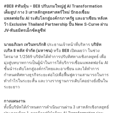
#BE8 #ทันหุ้น – BE8 ปรับเกมใหญ่สู่
AI Transformation
เต็มสูบ! กาง
3
เสาหลักยุทธศาสตร์ใหม่ ปักธงเชื่อม
แพลตฟอร์ม
AI
ระดับโลกสู่องค์กรภาครัฐ และอาเซียน หลังค
ว้า
Exclusive Thailand Partnership
ปั้น
New S-Curve
ผ่าน
JV-
พันธมิตรเอ็กซ์คลูซีฟ
นายอภิเษก เทวินทรภักติ
ประธานเจ้าหน้าที่บริหาร
บริษัท
เบริล 8 พลัส จำกัด (มหาชน)
หรือ
BE8
เปิดเผยว่า ในช่วง
ไตรมาส 1/2569 บริษัทได้ทำการปรับทิศทางเชิงกลยุทธ์ เพื่อ
มุ่งสู่บทบาทการเป็นผู้นำในการให้บริการเชื่อมแพลตฟอร์ม AI
ชั้นนำระดับโลกสู่องค์กรไทยและอาเซียน และได้ทำการ
กำหนดทิศทางธุรกิจระยะต่อไปเพื่อฟื้นฟูความสามารถในการ
ทำกำไรในระยะสั้น และวางรากฐานการเติบโตอย่างยั่งยืนใน
ระยะยาว
กางแผนงาน
ทั้งนี้บริษัทได้กำหนดการดำเนินงานผ่าน 3 เสาหลักเชิงกลยุทธ์