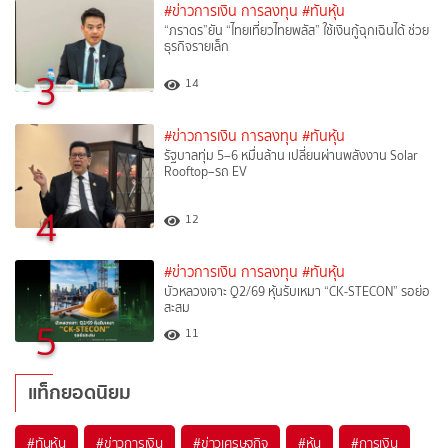
#ข่าวการเงิน การลงทุน
#ทันหุ้น
“ภราดร”ยัน “ไทยเที่ยวไทยพลัส” ใช้เงินกู้ฉุกเฉินได้ ช่วย
ธุรกิจรายเล็ก
3
14
#ข่าวการเงิน การลงทุน
#ทันหุ้น
รัฐบาลทุ่ม 5–6 หมื่นล้าน เปลี่ยนผ่านพลังงาน Solar
Rooftop–รถ EV
4
12
#ข่าวการเงิน การลงทุน
#ทันหุ้น
บัวหลวงเจาะ Q2/69 หุ้นรับเหมา “CK-STECON” รอย่อ
สะสม
5
11
แท็กยอดนิยม
#
ทันหุ้น
#
ข่าวการเงิน
#
ข่าวเศรษฐกิจ
#
หุ้น
#
การเงิน