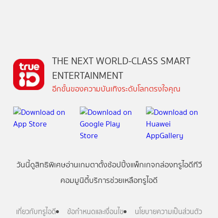
THE NEXT WORLD-CLASS SMART
ENTERTAINMENT
อีกขั้นของความบันเทิงระดับโลกตรงใจคุณ
วันนี้
ดู
สิทธิพิเศษ
อ่าน
เกม
ตาตั้ง
ช้อปปิ้ง
แพ็กเกจ
กล่องทรูไอดีทีวี
คอมมูนิตี้
บริการช่วยเหลือทรูไอดี
เกี่ยวกับทรูไอดี
ข้อกำหนดและเงื่อนไข
นโยบายความเป็นส่วนตัว