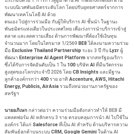
ประกอบด้วย 1. การก้าวสู่ผู้นำด้าน AI Transformation ผ่าน
ระบบนิเวศพันธมิตรระดับโลก โดยปรับยุทธศาสตร์จากการ
พัฒนาเทคโนโลยี AI ด้วย
ตนเอง ไปสู่การร่วมมือ กับผู้ให้บริการ AI ชั้นนำ ในฐานะ
พันธมิตรแห่งเดียวในประเทศไทย เพื่อเร่งการนำบริการเข้าสู่
ตลาด และลดความเสี่ยง ด้านการพัฒนาที่ต้องใช้เงินทุน
จำนวนมาก โดยในไตรมาส 1/2569
BE8
ได้ลงนามความร่วม
มือ
Exclusive Thailand Partnership
ระยะ 3 ปี กับ
Lyzr
ผู้
พัฒนา
Enterprise AI Agent Platform
จากสหรัฐอเมริกา
ซึ่งได้รับการจัดอันดับเป็น 1 ใน
100
บริษัท
AI
ที่มีนวัตกรรม
สูงสุดของโลกประจำปี 2026 โดย
CB Insights
และมีฐาน
ลูกค้าองค์กรกว่า
400
ราย อาทิ
Accenture, AWS, Hitachi
Energy, Publicis, AirAsia
รวมถึงหน่วยงานภาครัฐของ
สหรัฐฯ
นายอภิเษก
กล่าวต่อว่า ความร่วมมือดังกล่าวทำให้ BE8 มี
แพลตฟอร์ม AI หลักครบ 3 ราย ครอบคลุมการนำ AI ไปใช้ใน
องค์กร ได้แก่
Salesforce
ที่เป็น AI สำหรับ ด้านบริหารความ
สัมพันธ์ลูกค้าบนระบบ
CRM, Google Gemini
ในด้าน AI