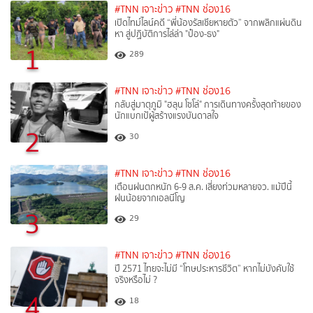
#TNN เจาะข่าว
#TNN ช่อง16
เปิดไทม์ไลน์คดี “พี่น้องรัสเซียหายตัว” จากพลิกแผ่นดิน
หา สู่ปฏิบัติการไล่ล่า "ป๋อง-ธง"
1
289
#TNN เจาะข่าว
#TNN ช่อง16
กลับสู่มาตุภูมิ "ฮลุน โซโล่" การเดินทางครั้งสุดท้ายของ
นักแบกเป้ผู้สร้างแรงบันดาลใจ
2
30
#TNN เจาะข่าว
#TNN ช่อง16
เตือนฝนตกหนัก 6-9 ส.ค. เสี่ยงท่วมหลายจว. แม้ปีนี้
ฝนน้อยจากเอลนีโญ
3
29
#TNN เจาะข่าว
#TNN ช่อง16
ปี 2571 ไทยจะไม่มี “โทษประหารชีวิต” หากไม่บังคับใช้
จริงหรือไม่ ?​
4
18