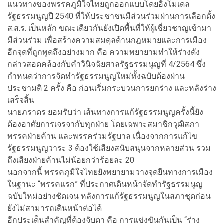
แนวทางของพรรคภูมิใจไทยถูกออกแบบโดยอิงโมเดล
รัฐธรรมนูญปี 2540 ที่ให้ประชาชนมีส่วนร่วมผ่านการเลือกตั้ง
ส.ส.ร. เป็นหลัก ขณะเดียวกันยังเปิดพื้นที่ให้ผู้เชี่ยวชาญเข้ามา
มีส่วนร่วม เพื่อสร้างความสมดุลด้านกฎหมายและการเมือง
อีกจุดที่ถูกพูดถึงอย่างมาก คือ ความพยายามทำให้ร่างดัง
กล่าวสอดคล้องกับคำวินิจฉัยศาลรัฐธรรมนูญที่ 4/2564 ซึ่ง
กำหนดว่าการจัดทำรัฐธรรมนูญใหม่ทั้งฉบับต้องผ่าน
ประชามติ 2 ครั้ง คือ ก่อนเริ่มกระบวนการยกร่าง และหลังร่าง
เสร็จสิ้น
นายภราดร ยอมรับว่า เส้นทางการแก้รัฐธรรมนูญครั้งนี้ยัง
ต้องอาศัยการเจรจากับทุกฝ่าย โดยเฉพาะสมาชิกวุฒิสภา
พรรคฝ่ายค้าน และพรรคร่วมรัฐบาล เนื่องจากการแก้ไข
รัฐธรรมนูญวาระ 3 ต้องใช้เสียงสนับสนุนจากหลายส่วน รวม
ถึงเสียงฝ่ายค้านไม่น้อยกว่าร้อยละ 20
นอกจากนี้ พรรคภูมิใจไทยยังพยายามวางจุดยืนทางการเมือง
ในฐานะ “พรรคแรก” ที่ประกาศเดินหน้าจัดทำรัฐธรรมนูญ
ฉบับใหม่อย่างชัดเจน หลังการแก้รัฐธรรมนูญในสภาชุดก่อน
ยังไม่สามารถเดินหน้าต่อได้
อีกประเด็นสำคัญที่ต้องจับตา คือ การแข่งขันกันเป็น “ร่าง