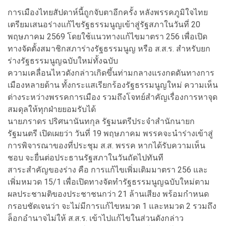
การเมืองไทยสัปดาห์นี้ถูกจับตาอีกครั้ง หลังพรรคภูมิใจไทย
เตรียมเสนอร่างแก้ไขรัฐธรรมนูญเข้าสู่รัฐสภาในวันที่ 20
พฤษภาคม 2569 โดยใช้แนวทางแก้ไขมาตรา 256 เพื่อเปิด
ทางจัดตั้งสมาชิกสภาร่างรัฐธรรมนูญ หรือ ส.ส.ร. สำหรับยก
ร่างรัฐธรรมนูญฉบับใหม่ทั้งฉบับ
ความเคลื่อนไหวดังกล่าวเกิดขึ้นท่ามกลางแรงกดดันทางการ
เมืองหลายด้าน ทั้งกระแสเรียกร้องรัฐธรรมนูญใหม่ ความเห็น
ต่างระหว่างพรรคการเมือง รวมถึงโจทย์สำคัญเรื่องการหาจุด
สมดุลให้ทุกฝ่ายยอมรับได้
นายภราดร ปริศนานันทกุล รัฐมนตรีประจำสำนักนายก
รัฐมนตรี เปิดเผยว่า วันที่ 19 พฤษภาคม พรรคจะนำร่างเข้าสู่
การพิจารณาของที่ประชุม ส.ส. พรรค หากได้รับความเห็น
ชอบ จะยื่นต่อประธานรัฐสภาในวันถัดไปทันที
สาระสำคัญของร่าง คือ การแก้ไขเพิ่มเติมมาตรา 256 และ
เพิ่มหมวด 15/1 เพื่อเปิดทางจัดทำรัฐธรรมนูญฉบับใหม่ตาม
ผลประชามติของประชาชนกว่า 21 ล้านเสียง พร้อมกำหนด
กรอบชัดเจนว่า จะไม่มีการแก้ไขหมวด 1 และหมวด 2 รวมถึง
ล็อกอำนาจไม่ให้ ส.ส.ร. เข้าไปแก้ไขในส่วนดังกล่าว