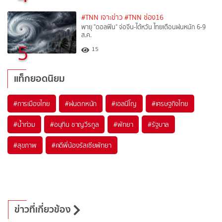
#TNN เจาะข่าว
#TNN ช่อง16
พายุ "ดอลฟิน" จ่อจีน-ไต้หวัน ไทยเตือนฝนหนัก 6-9
ส.ค.
5
15
แท็กยอดนิยม
#
การเมืองไทย
#
ฝนตกหนัก
#
เอลนีโญ
#
เศรษฐกิจไทย
#
น้ำท่วม
#
อนุทิน ชาญวีรกูล
#
พัทยา
#
รัฐบาล
#
สุขภาพ
#
คดีพี่น้องรัสเซียพัทยา
ข่าวที่เกี่ยวข้อง