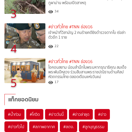
ภูผาม่าน พร้อมเปิดสาเหตุ
3
34
#ข่าวทั่วไทย
#TNN ช่อง16
เจ้าหน้าที่วิสามัญ 2 คนร้ายคดียิงตำรวจตากใบ เร่งล่า
ตัวอีก 1 ราย
4
22
#ข่าวทั่วไทย
#TNN ช่อง16
ไอคอนสยาม น้อมสำนึกในพระมหากรุณาธิคุณ สมเด็จ
พระพันปีหลวง ร่วมสืบสานพระราชปณิธานด้านศิลป
หัตถกรรมไทย ตลอดเดือนแห่งวันแม่
5
17
แท็กยอดนิยม
#
น้ำท่วม
#
โควิด
#
ข่าววันนี้
#
ข่าวล่าสุด
#
ข่าว
#
ข่าวทั่วไป
#
สภาพอากาศ
#
สตง.
#
ลูกบุญธรรม