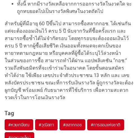
ทั้งนี้ หากมีรางวัลเหลือจากการออกรางวัลในงวดใด จะ
ถูกทบยอดไปเป็นรางวัลพิเศษในงวดถัดไป
สำหรับผู้ที่มีอายุ 60 ปีขึ้นไป สามารถซื้อสลากกอช. ได้เช่นกัน
แต่จะต้องออมเงินไว้ ครบ 5 ปี นับจากวันที่ซื้อครั้งแรก และ
สามารถซื้อซ้ำได้ไม่จำกัดรอบ โดยทุกรอบจะต้องออมเงินไว้
ครบ 5 ปี หากผู้ซื้อเสียชีวิต เงินออมทั้งหมดจะตกเป็นของ
ทายาทตามกฎหมาย หรือบุคคลที่ผู้ซื้อได้ระบุไว้ล่วงหน้า
ในส่วนของการซื้อ สามารถทำได้ผ่าน แอปพลิเคชัน “กอช.”
รวมถึงพันธมิตรที่จะเข้าร่วมในอนาคต โดยขั้นตอนสมัคร
ทำได้ง่าย ใช้เพียง เลขประจำตัวประชาชน 13 หลัก และ เลข
หลังบัตรประชาชน ขณะที่การรับเงินรางวัล ผู้ถูกรางวัลจะต้อง
ผูกบัญชี พร้อมเพย์ กับธนาคารที่ใช้บริการ เพื่อความสะดวก
รวดเร็วในการโอนเงินรางวัล
Tag
#
หวยเกษียณ
#
วุฒิสภา
#
สลากกอช
#
การออมแห่งชาติ
#
กฎหมายใหม่