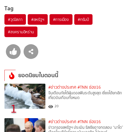
Tag
#
วุฒิสภา
#
สหรัฐฯ
#
การเมือง
#
ทรัมป์
#
สงครามอิหร่าน
ยอดนิยมในตอนนี้
#ข่าวต่างประเทศ
#TNN ช่อง16
จีนเตือนภัยไต้ฝุ่นดอลฟินระดับสูงสุด เซี่ยงไฮ้ยกเลิก
เที่ยวบินเกือบทั้งหมด
1
20
#ข่าวต่างประเทศ
#TNN ช่อง16
ข่าวกรองสหรัฐฯ ประเมิน รัสเซียอาจทดสอบ “นาโต”