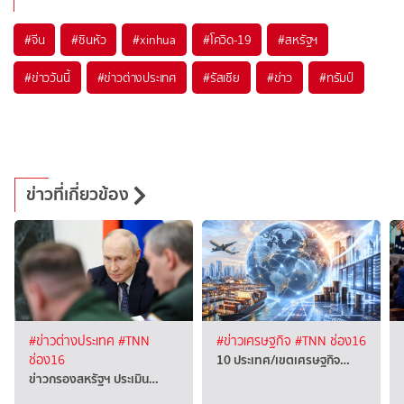
#
จีน
#
ซินหัว
#
xinhua
#
โควิด-19
#
สหรัฐฯ
#
ข่าววันนี้
#
ข่าวต่างประเทศ
#
รัสเซีย
#
ข่าว
#
ทรัมป์
ข่าวที่เกี่ยวข้อง
#ข่าวต่างประเทศ
#TNN
#ข่าวเศรษฐกิจ
#TNN ช่อง16
10 ประเทศ/เขตเศรษฐกิจ…
ช่อง16
ข่าวกรองสหรัฐฯ ประเมิน…