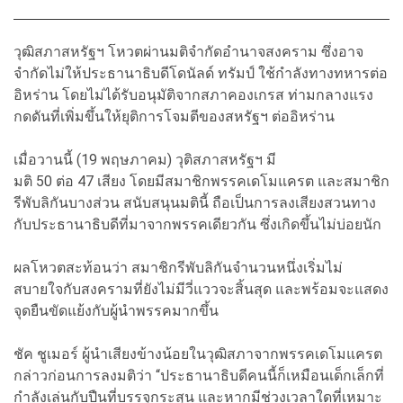
วุฒิสภาสหรัฐฯ โหวตผ่านมติจำกัดอำนาจสงคราม ซึ่งอาจ
จำกัดไม่ให้ประธานาธิบดีโดนัลด์ ทรัมป์ ใช้กำลังทางทหารต่อ
อิหร่าน โดยไม่ได้รับอนุมัติจากสภาคองเกรส ท่ามกลางแรง
กดดันที่เพิ่มขึ้นให้ยุติการโจมตีของสหรัฐฯ ต่ออิหร่าน
เมื่อวานนี้ (19 พฤษภาคม) วุติสภาสหรัฐฯ มี
มติ 50 ต่อ 47 เสียง โดยมีสมาชิกพรรคเดโมแครต และสมาชิก
รีพับลิกันบางส่วน สนับสนุนมตินี้ ถือเป็นการลงเสียงสวนทาง
กับประธานาธิบดีที่มาจากพรรคเดียวกัน ซึ่งเกิดขึ้นไม่บ่อยนัก
ผลโหวตสะท้อนว่า สมาชิกรีพับลิกันจำนวนหนึ่งเริ่มไม่
สบายใจกับสงครามที่ยังไม่มีวี่แววจะสิ้นสุด และพร้อมจะแสดง
จุดยืนขัดแย้งกับผู้นำพรรคมากขึ้น
ชัค ชูเมอร์ ผู้นำเสียงข้างน้อยในวุฒิสภาจากพรรคเดโมแครต
กล่าวก่อนการลงมติว่า “ประธานาธิบดีคนนี้ก็เหมือนเด็กเล็กที่
กำลังเล่นกับปืนที่บรรจุกระสุน และหากมีช่วงเวลาใดที่เหมาะ