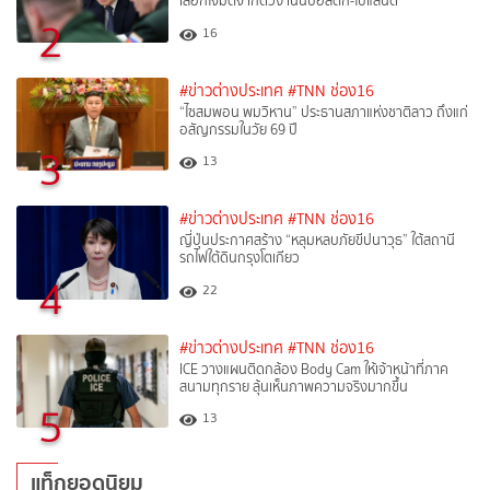
เลือกโจมตีจำกัดวง เน้นบอลติก-โปแลนด์
2
16
#ข่าวต่างประเทศ
#TNN ช่อง16
“ไซสมพอน พมวิหาน” ประธานสภาแห่งชาติลาว ถึงแก่
อสัญกรรมในวัย 69 ปี
3
13
#ข่าวต่างประเทศ
#TNN ช่อง16
ญี่ปุ่นประกาศสร้าง “หลุมหลบภัยขีปนาวุธ” ใต้สถานี
รถไฟใต้ดินกรุงโตเกียว
4
22
#ข่าวต่างประเทศ
#TNN ช่อง16
ICE วางแผนติดกล้อง Body Cam ให้เจ้าหน้าที่ภาค
สนามทุกราย ลุ้นเห็นภาพความจริงมากขึ้น
5
13
แท็กยอดนิยม