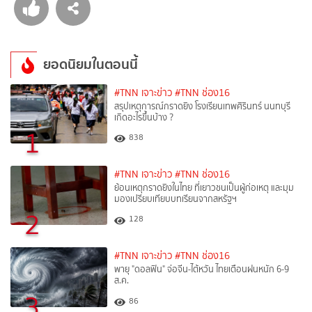
ยอดนิยมในตอนนี้
#TNN เจาะข่าว
#TNN ช่อง16
สรุปเหตุการณ์กราดยิง โรงเรียนเทพศิรินทร์ นนทบุรี
เกิดอะไรขึ้นบ้าง ?
1
838
#TNN เจาะข่าว
#TNN ช่อง16
ย้อนเหตุกราดยิงในไทย ที่เยาวชนเป็นผู้ก่อเหตุ และมุม
มองเปรียบเทียบบทเรียนจากสหรัฐฯ
2
128
#TNN เจาะข่าว
#TNN ช่อง16
พายุ "ดอลฟิน" จ่อจีน-ไต้หวัน ไทยเตือนฝนหนัก 6-9
ส.ค.
3
86