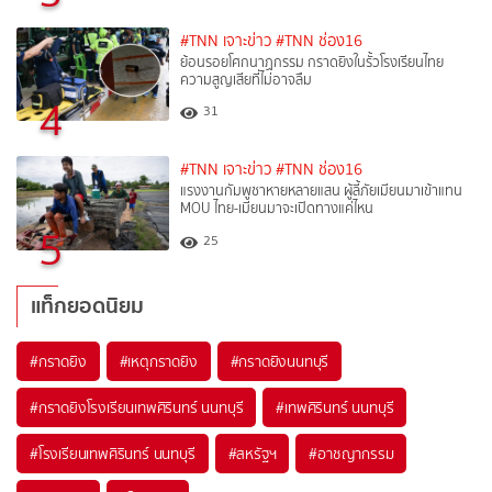
#TNN เจาะข่าว
#TNN ช่อง16
ย้อนรอยโศกนาฏกรรม กราดยิงในรั้วโรงเรียนไทย
ความสูญเสียที่ไม่อาจลืม
4
31
#TNN เจาะข่าว
#TNN ช่อง16
แรงงานกัมพูชาหายหลายแสน ผู้ลี้ภัยเมียนมาเข้าแทน
MOU ไทย-เมียนมาจะเปิดทางแค่ไหน
5
25
แท็กยอดนิยม
#
กราดยิง
#
เหตุกราดยิง
#
กราดยิงนนทบุรี
#
กราดยิงโรงเรียนเทพศิรินทร์ นนทบุรี
#
เทพศิรินทร์ นนทบุรี
#
โรงเรียนเทพศิรินทร์ นนทบุรี
#
สหรัฐฯ
#
อาชญากรรม