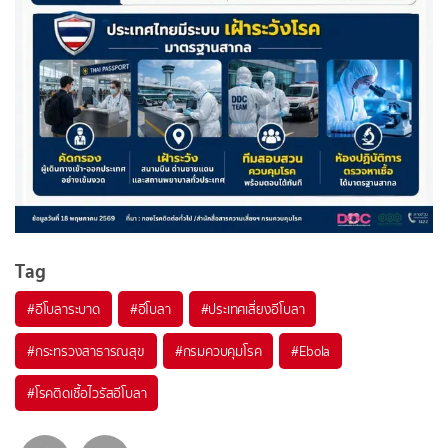
Tag
#
อีโบลาระบาด
#
อีโบลา
#
ประเทศเสี่ยงอีโบลา
#
กระทรวงสาธารณสุข
#
กรมควบคุมโรค
#
Ebola
#
โรคติดเชื้อไวรัสอีโบลา