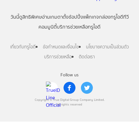
วันนี้
ดู
สิทธิพิเศษ
อ่าน
เกม
ตาตั้ง
ช้อปปิ้ง
แพ็กเกจ
กล่องทรูไอดีทีวี
คอมมูนิตี้
บริการช่วยเหลือทรูไอดี
เกี่ยวกับทรูไอดี
ข้อกำหนดและเงื่อนไข
นโยบายความเป็นส่วนตัว
บริการช่วยเหลือ
ติดต่อเรา
Follow us
Copyright © True Digital Group Company Limited.
All rights reserved