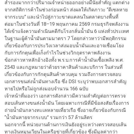
สำรองมากกว่าปริมาณจำหน่ายออกอย่างมีนัยสำคัญ แตกต่าง
จากสถิติการค้าในช่วงก่อนหน้า ส่งผลให้เกิดภาวะ “ดีเซลหาย
จากระบบ” และนำไปสู่ภาวะขาดแคลนในตลาดบางพื้นที่
ต่อมาในช่วงวันที่ 18–19 พฤษภาคม 2569 กรมธุรกิจพลังงาน
ได้เข้าแจ้งความดำเนินคดีกับโรงกลั่นน้ำมัน 6 แห่งทั่วประเทศ
ในฐานะผู้ค้าน้ำมันตามมาตรา 7 โดยกล่าวหาว่ามีพฤติกรรม
เกี่ยวข้องกับการประวิงเวลาส่งมอบน้ำมันและอาจเชื่อมโยง
กับการกักตุนเพื่อเก็งกำไรในช่วงวิกฤตราคาพลังงาน
ข้อกล่าวหาหลักอ้างอิงทั้ง พ.ร.บ.การค้าน้ำมันเชื้อเพลิง พ.ศ.
2543 และกฎหมายว่าด้วยราคาสินค้าและบริการ ในส่วนที่
เกี่ยวข้องกับการกักตุนสินค้าควบคุม รวมถึงการตรวจสอบ
เอกสารขนส่งน้ำมันทางเรือ ซึ่ง DSI ระบุว่าพบเอกสารสำคัญ
หายไปหรือไม่ถูกส่งมอบจำนวน 166 ฉบับ
เจ้าหน้าที่มองว่า เอกสารดังกล่าวมีความสำคัญต่อการตรวจ
สอบเส้นทางขนส่งน้ำมัน โดยเฉพาะกรณีที่มีข้อสงสัยเรื่องการ
ถ่ายน้ำมันกลางทะเลหลายเที่ยวเรือ ซึ่งอาจเกี่ยวข้องกับกรณี
“น้ำมันหายจากระบบ” รวมกว่า 57 ล้านลิตร
นอกจากนี้ หน่วยงานด้านการเงินยังอยู่ระหว่างตรวจสอบเส้น
ทางเงินหมุนเวียนในเครือข่ายที่เกี่ยวข้อง ซึ่งมีมูลค่ากว่า