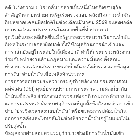
คดี “แจ้งความ 6 โรงกลั่น” กลายเป็นหนึ่งในคดีเศรษฐกิจ
สำคัญที่หลายหน่วยงานรัฐเร่งตรวจสอบ หลังเกิดภาวะน้ำมัน
ดีเซลขาดแคลนผิดปกติในช่วงเดือนมีนาคม 2569 จนส่งผลต่อ
ภาคขนส่งและประชาชนในหลายพื้นที่ทั่วประเทศ
จุดเริ่มต้นของคดีเกิดขึ้นเมื่อรัฐบาลตรวจพบว่าปริมาณน้ำมัน
ดีเซลในระบบลดลงผิดปกติ ทั้งที่ข้อมูลด้านการนำเข้าและ
การกลั่นยังอยู่ในระดับใกล้เคียงปกติ ทำให้กระทรวงพลังงาน
ร่วมกับหน่วยงานด้านกฎหมายและความมั่นคง ตั้งคณะ
ทำงานตรวจสอบเส้นทางขนส่งน้ำมัน คลังสำรอง และข้อมูล
การรับ–จ่ายน้ำมันเชื้อเพลิงทั่วประเทศ
การตรวจสอบร่วมระหว่างกรมธุรกิจพลังงาน กรมสอบสวน
คดีพิเศษ (DSI) ศูนย์ปราบปรามการกระทำความผิดเกี่ยวกับ
น้ำมันเชื้อเพลิง สำนักงานตำรวจแห่งชาติ กรมการค้าภายใน
และกรมสรรพสามิต พบพฤติกรรมที่ถูกตั้งข้อสังเกตว่าอาจเข้า
ข่าย “ประวิงเวลาส่งมอบน้ำมัน” หรือชะลอการปล่อยน้ำมัน
ออกจากคลังและโรงกลั่นในช่วงที่ราคาน้ำมันอยู่ในแนวโน้ม
ปรับสูงขึ้น
ข้อมูลจากฝ่ายสอบสวนระบุว่า บางช่วงมีการรับน้ำมันเข้า