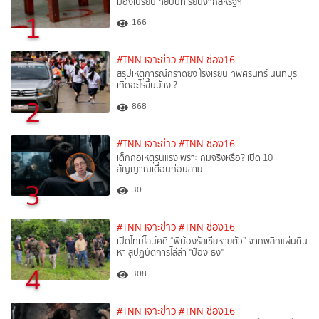
มองเปรียบเทียบบทเรียนจากสหรัฐฯ
1
166
#TNN เจาะข่าว
#TNN ช่อง16
สรุปเหตุการณ์กราดยิง โรงเรียนเทพศิรินทร์ นนทบุรี
เกิดอะไรขึ้นบ้าง ?
2
868
#TNN เจาะข่าว
#TNN ช่อง16
เด็กก่อเหตุรุนแรงเพราะเกมจริงหรือ? เปิด 10
สัญญาณเตือนก่อนสาย
3
30
#TNN เจาะข่าว
#TNN ช่อง16
เปิดไทม์ไลน์คดี “พี่น้องรัสเซียหายตัว” จากพลิกแผ่นดิน
หา สู่ปฏิบัติการไล่ล่า "ป๋อง-ธง"
4
308
#TNN เจาะข่าว
#TNN ช่อง16