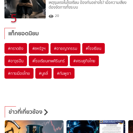
เหตุรุนแรงในโรงเรียน ป้องกันอย่างไร? เมื่อความเสี่ยง
ต้องจัดการทั้งระบบ
5
20
แท็กยอดนิยม
#
กราดยิง
#
สหรัฐฯ
#
อาชญากรรม
#
โรงเรียน
#
อาวุธปืน
#
โรงเรียนเทพศิรินทร์
#
เศรษฐกิจไทย
#
การเมืองไทย
#
บูลลี่
#
กัมพูชา
ข่าวที่เกี่ยวข้อง