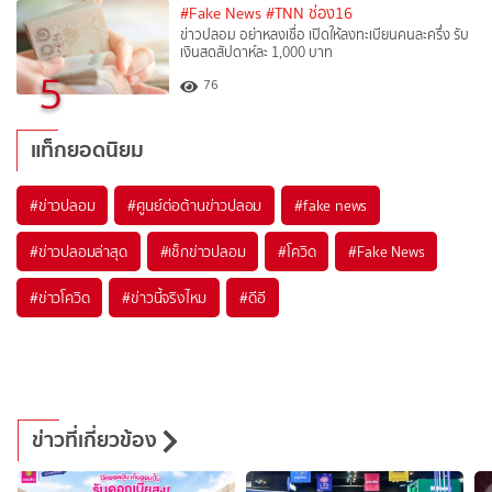
#Fake News
#TNN ช่อง16
ข่าวปลอม อย่าหลงเชื่อ เปิดให้ลงทะเบียนคนละครึ่ง รับ
เงินสดสัปดาห์ละ 1,000 บาท
5
76
แท็กยอดนิยม
#
ข่าวปลอม
#
ศูนย์ต่อต้านข่าวปลอม
#
fake news
#
ข่าวปลอมล่าสุด
#
เช็กข่าวปลอม
#
โควิด
#
Fake News
#
ข่าวโควิด
#
ข่าวนี้จริงไหม
#
ดีอี
ข่าวที่เกี่ยวข้อง