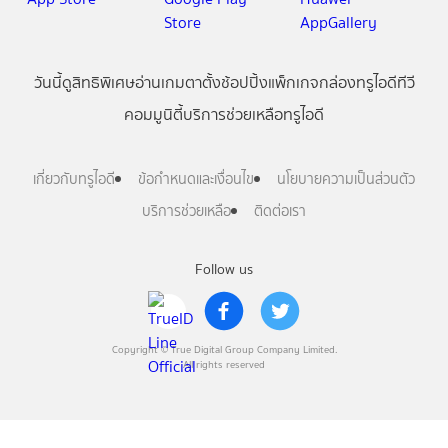
วันนี้
ดู
สิทธิพิเศษ
อ่าน
เกม
ตาตั้ง
ช้อปปิ้ง
แพ็กเกจ
กล่องทรูไอดีทีวี
คอมมูนิตี้
บริการช่วยเหลือทรูไอดี
เกี่ยวกับทรูไอดี
ข้อกำหนดและเงื่อนไข
นโยบายความเป็นส่วนตัว
บริการช่วยเหลือ
ติดต่อเรา
Follow us
Copyright © True Digital Group Company Limited.
All rights reserved