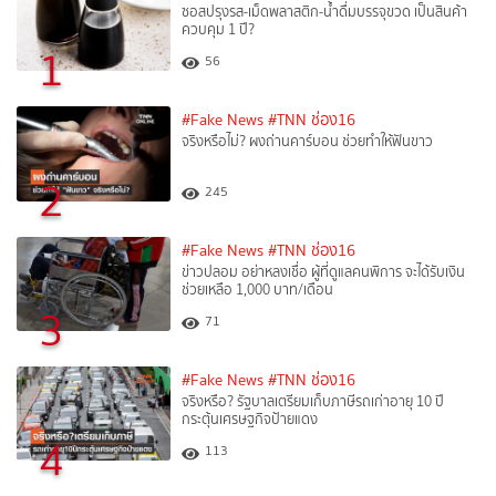
ซอสปรุงรส-เม็ดพลาสติก-น้ำดื่มบรรจุขวด เป็นสินค้า
ควบคุม 1 ปี?
1
56
#Fake News
#TNN ช่อง16
จริงหรือไม่? ผงถ่านคาร์บอน ช่วยทำให้ฟันขาว
2
245
#Fake News
#TNN ช่อง16
ข่าวปลอม อย่าหลงเชื่อ ผู้ที่ดูแลคนพิการ จะได้รับเงิน
ช่วยเหลือ 1,000 บาท/เดือน
3
71
#Fake News
#TNN ช่อง16
จริงหรือ? รัฐบาลเตรียมเก็บภาษีรถเก่าอายุ 10 ปี
กระตุ้นเศรษฐกิจป้ายแดง
4
113