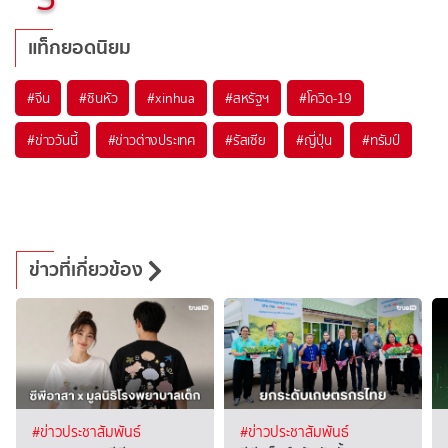
แท็กยอดนิยม
#
จีน
#
ซินหัว
#
xinhua
#
สหรัฐฯ
#
โควิด-19
#
ข่าววันนี้
#
ข่าวต่างประเทศ
#
รัสเซีย
#
ญี่ปุ่น
#
ทรัมป์
ข่าวที่เกี่ยวข้อง
#ข่าวประชาสัมพันธ์
#ข่าวประชาสัมพันธ์