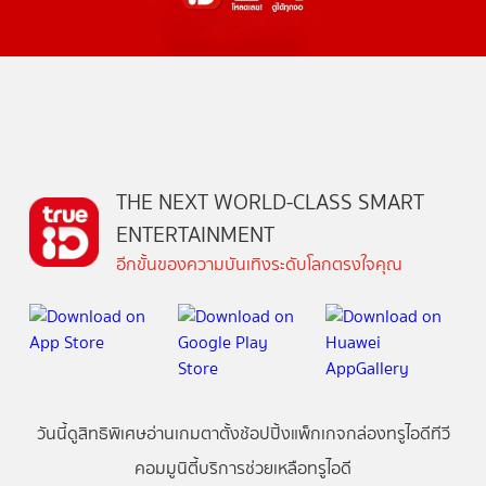
THE NEXT WORLD-CLASS SMART
ENTERTAINMENT
อีกขั้นของความบันเทิงระดับโลกตรงใจคุณ
วันนี้
ดู
สิทธิพิเศษ
อ่าน
เกม
ตาตั้ง
ช้อปปิ้ง
แพ็กเกจ
กล่องทรูไอดีทีวี
คอมมูนิตี้
บริการช่วยเหลือทรูไอดี