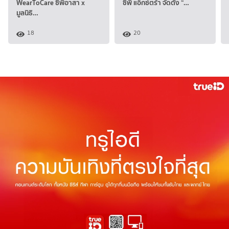
WearToCare ซีพีอาสา x
ซีพี แอ็กซ์ตร้า จัดตั้ง “…
มูลนิธิ…
18
20