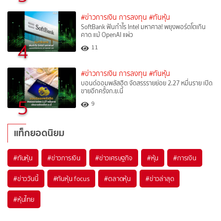
#ข่าวการเงิน การลงทุน
#ทันหุ้น
SoftBank ฟันกำไร Intel มหาศาล! พยุงพอร์ตโตเกิน
คาด แม้ OpenAI แผ่ว
4
11
#ข่าวการเงิน การลงทุน
#ทันหุ้น
บอนด์ออมพลัสฮิต จัดสรรรายย่อย 2.27 หมื่นราย เปิด
ขายอีกครั้งก.ย.นี้
5
9
แท็กยอดนิยม
#
ทันหุ้น
#
ข่าวการเงิน
#
ข่าวเศรษฐกิจ
#
หุ้น
#
การเงิน
#
ข่าววันนี้
#
ทันหุ้น focus
#
ตลาดหุ้น
#
ข่าวล่าสุด
#
หุ้นไทย