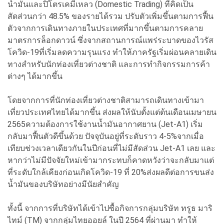
น้ำมันและปิโตรเคมีเหลว (Domestic Trading) ที่คิดเป็น
สัดส่วนกว่า 48.5% ของรายได้รวม ปรับตัวเพิ่มขึ้นตามการฟื้น
ตัวจากการเดินทางภายในประเทศที่มากขึ้นตามการคลาย
มาตรการล็อกดาวน์ ซึ่งจากสถานการณ์แพร่ระบาดของไวรัส
โควิด-19ที่เริ่มลดความรุนแรง ทำให้ภาครัฐเริ่มผ่อนคลายเดิน
ทางสำหรับนักท่องเที่ยวต่างชาติ และการทำกิจกรรมการค้า
ต่างๆ ได้มากขึ้น
โดยจากการที่นักท่องเที่ยวต่างชาติสามารถเดินทางเข้ามา
เที่ยวประเทศไทยได้มากขึ้น ส่งผลให้นับตั้งแต่ต้นเดือนเมษายน
2565ความต้องการใช้งานน้ำมันอากาศยาน (Jet-A1) เริ่ม
กลับมาฟื้นตัวดีขึ้นด้วย ปัจจุบันอยู่ที่ระดับราว 4-5%จากเมื่อ
เทียบช่วงเวลาเดียวกันในปีก่อนที่ไม่มีสัดส่วน Jet-A1 เลย และ
หากว่าไม่มีปัจจัยใหม่เข้ามากระทบก็คาดหวังว่าจะกลับมาแต่
ที่ระดับใกล้เคียงก่อนเกิดโควิด-19 ที่ 20%ส่งผลดีต่อการขนส่ง
น้ำมันของบริษัทอย่างมีนัยสำคัญ
ทั้งนี้ จากการที่บริษัทได้เข้าไปซื้อกิจการกลุ่มบริษัท ทรูธ มาริ
ไทม์ (TM) จากกลุ่มไทยออยล์ ในปี 2564 ที่ผ่านมา ทำให้