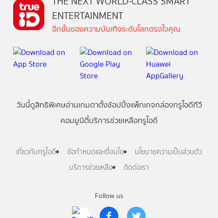
THE NEXT WORLD-CLASS SMART
ENTERTAINMENT
อีกขั้นของความบันเทิงระดับโลกตรงใจคุณ
วันนี้
ดู
สิทธิพิเศษ
อ่าน
เกม
ตาตั้ง
ช้อปปิ้ง
แพ็กเกจ
กล่องทรูไอดีทีวี
คอมมูนิตี้
บริการช่วยเหลือทรูไอดี
เกี่ยวกับทรูไอดี
ข้อกำหนดและเงื่อนไข
นโยบายความเป็นส่วนตัว
บริการช่วยเหลือ
ติดต่อเรา
Follow us