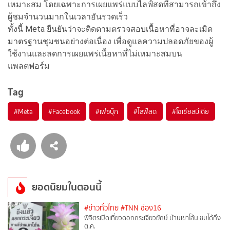
เหมาะสม โดยเฉพาะการเผยแพร่แบบไลฟ์สดที่สามารถเข้าถึง
ผู้ชมจำนวนมากในเวลาอันรวดเร็ว
ทั้งนี้ Meta ยืนยันว่าจะติดตามตรวจสอบเนื้อหาที่อาจละเมิด
มาตรฐานชุมชนอย่างต่อเนื่อง เพื่อดูแลความปลอดภัยของผู้
ใช้งานและลดการเผยแพร่เนื้อหาที่ไม่เหมาะสมบน
แพลตฟอร์ม
Tag
#
Meta
#
Facebook
#
เฟซบุ๊ก
#
ไลฟ์สด
#
โซเชียลมีเดีย
ยอดนิยมในตอนนี้
#ข่าวทั่วไทย
#TNN ช่อง16
พิจิตรเปิดเที่ยวดอกกระเจียวยักษ์ บ้านเขาโล้น ชมได้ถึง
ต.ค.