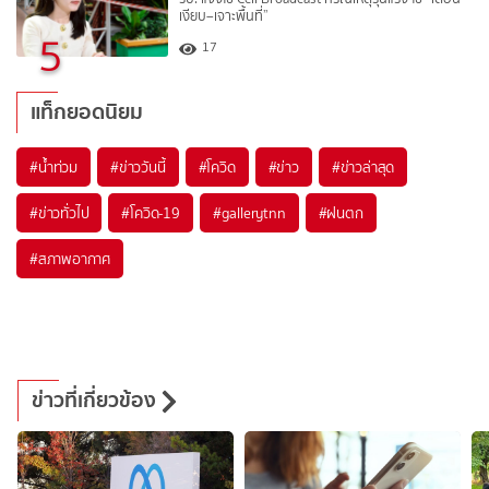
เงียบ–เจาะพื้นที่”
5
17
แท็กยอดนิยม
#
น้ำท่วม
#
ข่าววันนี้
#
โควิด
#
ข่าว
#
ข่าวล่าสุด
#
ข่าวทั่วไป
#
โควิด-19
#
gallerytnn
#
ฝนตก
#
สภาพอากาศ
ข่าวที่เกี่ยวข้อง