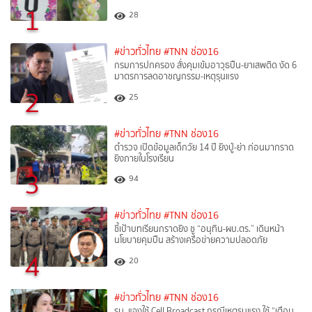
1
28
#ข่าวทั่วไทย
#TNN ช่อง16
กรมการปกครอง สั่งคุมเข้มอาวุธปืน-ยาเสพติด งัด 6
มาตรการลดอาชญกรรม-เหตุรุนแรง
2
25
#ข่าวทั่วไทย
#TNN ช่อง16
ตำรวจ เปิดข้อมูลเด็กวัย 14 ปี ยิงปู่-ย่า ก่อนมากราด
ยิงภายในโรงเรียน
3
94
#ข่าวทั่วไทย
#TNN ช่อง16
ชี้เป้าบทเรียนกราดยิง ชู “อนุทิน-ผบ.ตร.” เดินหน้า
นโยบายคุมปืน สร้างเครือข่ายความปลอดภัย
4
20
#ข่าวทั่วไทย
#TNN ช่อง16
รบ. แจงใช้ Cell Broadcast กรณีเหตุรุนแรง ใช้ “เตือน