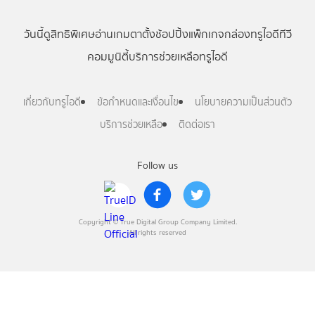
วันนี้
ดู
สิทธิพิเศษ
อ่าน
เกม
ตาตั้ง
ช้อปปิ้ง
แพ็กเกจ
กล่องทรูไอดีทีวี
คอมมูนิตี้
บริการช่วยเหลือทรูไอดี
เกี่ยวกับทรูไอดี
ข้อกำหนดและเงื่อนไข
นโยบายความเป็นส่วนตัว
บริการช่วยเหลือ
ติดต่อเรา
Follow us
Copyright © True Digital Group Company Limited.
All rights reserved