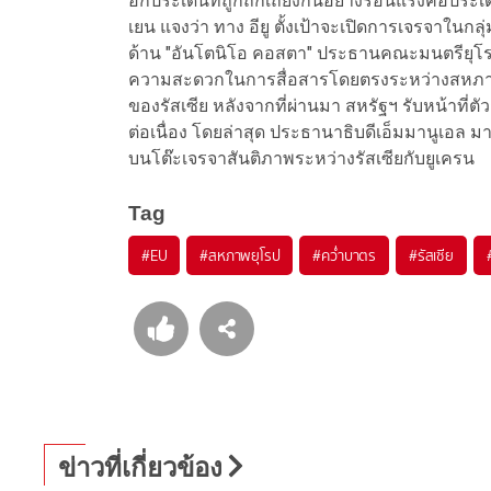
อีกประเด็นที่ถูกถกเถียงกันอย่างร้อนแรงคือประเด
เยน แจงว่า ทาง อียู ตั้งเป้าจะเปิดการเจรจาในกลุ
ด้าน "อันโตนิโอ คอสตา" ประธานคณะมนตรียุโรป เ
ความสะดวกในการสื่อสารโดยตรงระหว่างสหภาพยุโ
ของรัสเซีย หลังจากที่ผ่านมา สหรัฐฯ รับหน้าที่ต
ต่อเนื่อง โดยล่าสุด ประธานาธิบดีเอ็มมานูเอล มาคร
บนโต๊ะเจรจาสันติภาพระหว่างรัสเซียกับยูเครน
Tag
#
EU
#
สหภาพยุโรป
#
คว่ำบาตร
#
รัสเซีย
ข่าวที่เกี่ยวข้อง