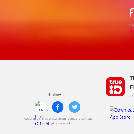
T
E
Follow us
อ
Copyright © True Digital Group Company Limited.
All rights reserved