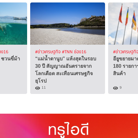
อง16
#ข่าวเศรษฐกิจ
#TNN ช่อง16
#ข่าวเศรษฐกิ
 ชวนขี่ม้า
“แม่น้ำดานูบ” แห้งสุดในรอบ
อียูขยายม
30 ปี สัญญาณอันตรายจาก
180 รายก
โลกเดือด สะเทือนเศรษฐกิจ
สินค้า
ยุโรป
11
9