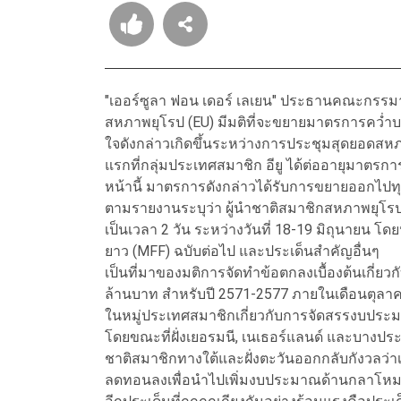
"เออร์ซูลา ฟอน เดอร์ เลเยน" ประธานคณะกรรมาธิ
สหภาพยุโรป (EU) มีมติที่จะขยายมาตรการคว่ำบา
ใจดังกล่าวเกิดขึ้นระหว่างการประชุมสุดยอดสหภาพ
แรกที่กลุ่มประเทศสมาชิก อียู ได้ต่ออายุมาตรกา
หน้านี้ มาตรการดังกล่าวได้รับการขยายออกไปทุกๆ
ตามรายงานระบุว่า ผู้นำชาติสมาชิกสหภาพยุโรป 2
เป็นเวลา 2 วัน ระหว่างวันที่ 18-19 มิถุนายน 
ยาว (MFF) ฉบับต่อไป และประเด็นสำคัญอื่นๆ
เป็นที่มาของมติการจัดทำข้อตกลงเบื้องต้นเกี่ย
ล้านบาท สำหรับปี 2571-2577 ภายในเดือนตุลาคม
ในหมู่ประเทศสมาชิกเกี่ยวกับการจัดสรรงบประ
โดยขณะที่ฝั่งเยอรมนี, เนเธอร์แลนด์ และบางป
ชาติสมาชิกทางใต้และฝั่งตะวันออกกลับกังวลว่
ลดทอนลงเพื่อนำไปเพิ่มงบประมาณด้านกลาโห