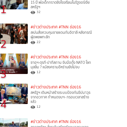
15 ปี พ่อเด็กกราดยิงโรงเรียนในรัฐจอร์เจีย
1
สหรัฐฯ
32
#ข่าวต่างประเทศ
#TNN ช่อง16
สเปนสั่งควบคุมชายแดนกับอิตาลี หลังกรณี
ผู้อพยพทะลัก
2
22
#ข่าวต่างประเทศ
#TNN ช่อง16
ซาอุฯ-ตุรกี-ปากีสถาน จับมือตั้ง NATO โลก
มุสลิม ? แม้สงครามอิหร่านยังไม่จบ
3
12
#ข่าวต่างประเทศ
#TNN ช่อง16
สหรัฐฯ เดินหน้าสร้างระบบป้องกันขีปนาวุธ
จากอวกาศ กำหนดงบฯ- กรอบเวลาสร้าง
4
แล้ว
12
#ข่าวต่างประเทศ
#TNN ช่อง16