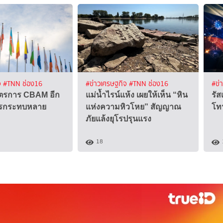
จ
#TNN ช่อง16
#ข่าวเศรษฐกิจ
#TNN ช่อง16
#ข่
าตรการ CBAM อีก
แม่น้ำไรน์แห้ง เผยให้เห็น “หิน
รั
ารกระทบหลาย
แห่งความหิวโหย” สัญญาณ
โทฯ
ภัยแล้งยุโรปรุนแรง
18