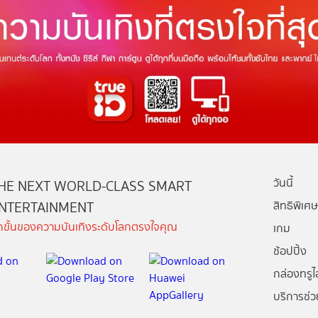
วันนี้
HE NEXT WORLD-CLASS SMART
NTERTAINMENT
สิทธิพิเศษ
ีกขั้นของความบันเทิงระดับโลกตรงใจคุณ
เกม
ช้อปปิ้ง
กล่องทรูไอ
บริการช่ว