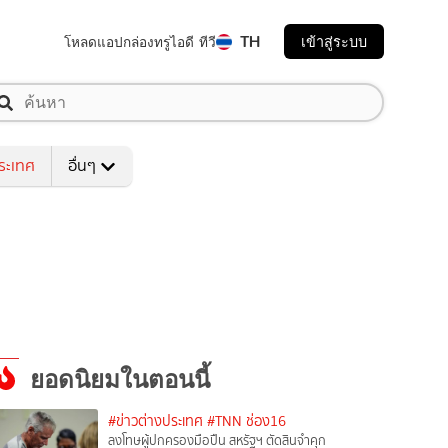
TH
เข้าสู่ระบบ
โหลดแอป
กล่องทรูไอดี ทีวี
ระเทศ
อื่นๆ
ยอดนิยมในตอนนี้
#ข่าวต่างประเทศ
#TNN ช่อง16
ลงโทษผู้ปกครองมือปืน สหรัฐฯ ตัดสินจำคุก