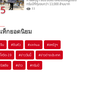
ศาลสหรัฐฯ สั่งระงับสร้างห้องบอลรูมของ
ทรัมป์ที่ทุ่มงบกว่า 13,000 ล้านบาท
5
11
แท็กยอดนิยม
#
จีน
#
ซินหัว
#
xinhua
#
สหรัฐฯ
#
โควิด-19
#
ข่าววันนี้
#
ข่าวต่างประเทศ
#
รัสเซีย
#
ข่าว
#
ทรัมป์