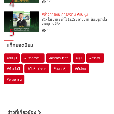
4
12
#ข่าวการเงิน การลงทุน
#ทันหุ้น
BCP ไตรมาส 2 กำไร 12,239 ล้านบาท เริ่มรับรู้รายได้
จากธุรกิจ SAF
5
11
แท็กยอดนิยม
#
ทันหุ้น
#
ข่าวการเงิน
#
ข่าวเศรษฐกิจ
#
หุ้น
#
การเงิน
#
ข่าววันนี้
#
ทันหุ้น focus
#
ตลาดหุ้น
#
หุ้นไทย
#
ข่าวล่าสุด
ข่าวที่เกี่ยวข้อง