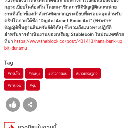
ริปโตของเกาหลีใต้นี้ เกิดขึ้นท่ามกลางการเปลี่ยนแปลงของ
กฎระเบียบในท้องถิ่น โดยสมาชิกสภานิติบัญญัติและหน่วย
งานที่เกี่ยวข้องกำลังเร่งพัฒนากฎระเบียบที่ครอบคลุมสำหรับ
คริปโตภายใต้ชื่อ "Digital Asset Basic Act" (
พระราช
บัญญัติพื้นฐานสินทรัพย์ดิจิทัล) ซึ่งรวมถึงแนวทางปฏิบัติ
สำหรับการดำเนินงานของเหรียญ Stablecoin
ในประเทศด้วย
ที่มา
https://www.theblock.co/post/401413/hana-bank-up
bit-dunamu
Tag
#
คริปโต
#
ทันหุ้น
#
ข่าวการเงิน
#
ข่าวเศรษฐกิจ
#
การเงิน
#
หุ้น
ยอดนิยมในตอนนี้