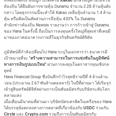
Investments ซึ่งอยู่ภายใต้เครือ
Kakao
ยักษ์ใหญ่ด้านไอทีใน
ท้องถิ่น ได้ยืนยันการขายหุ้น Dunamu จำนวน 2.28 ล้านหุ้นดัง
กล่าว โดยธุรกรรมนี้จะทำให้ Kakao เหลือหุ้นจำนวน 1.4 ล้าน
หุ้น หรือคิดเป็นสัดส่วนการถือหุ้น 4.03% ใน Dunamu
สำนักข่าวท้องถิ่น Newsis รายงานว่า การก้าวเข้าสู่ Dunamu
ของ Hana ในครั้งนี้ ถือเป็นการลงทุนครั้งใหญ่ที่สุดเท่าที่เคยมี
มาของภาคธนาคารเกาหลีในธุรกิจสินทรัพย์ดิจิทัล
ภูมิทัศน์ที่กำลังเปลี่ยนไป Hana ระบุในเอกสารว่า ธนาคารมี
เป้าหมายที่จะ "
สร้างความสามารถในการแข่งขันในภูมิทัศน์
ทางการเงินรูปแบบใหม่
" ผ่านการลงทุนในตราสารทุนเชิงกล
ยุทธ์
Hana Financial Group ซึ่งบันทึกกำไรสุทธิรายปีที่ 4 ล้านล้าน
วอน (ประมาณ 2.67 พันล้านดอลลาร์) ในปีที่ผ่านมา ได้เริ่มรุก
เข้าสู่สินทรัพย์ดิจิทัลผ่านการเป็นพันธมิตรกับบริษัทระดับโลก
หลายแห่ง
เมื่อเดือนมีนาคมที่ผ่านมา บริษัทบัตรเครดิตในเครือของ Hana
ได้บรรลุข้อตกลงทางการตลาดที่เกี่ยวข้องกับ
USDC
ร่วมกับ
Circle
และ
Crypto.com
รวมถึงการเป็นพันธมิตรกับ