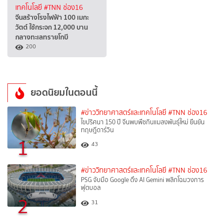
เทคโนโลยี
#TNN ช่อง16
จีนสร้างโรงไฟฟ้า 100 เมกะ
วัตต์ ใช้กระจก 12,000 บาน
กลางทะเลทรายโกบี
200
ยอดนิยมในตอนนี้
#ข่าววิทยาศาสตร์และเทคโนโลยี
#TNN ช่อง16
ไขปริศนา 150 ปี จีนพบพืชกินแมลงพันธุ์ใหม่ ยืนยัน
ทฤษฎีดาร์วิน
1
43
#ข่าววิทยาศาสตร์และเทคโนโลยี
#TNN ช่อง16
PSG จับมือ Google ดึง AI Gemini พลิกโฉมวงการ
ฟุตบอล
2
31