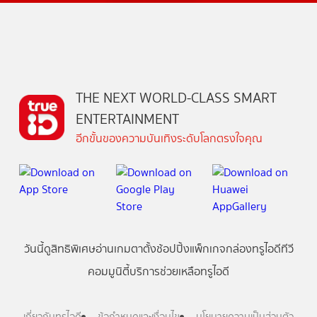
THE NEXT WORLD-CLASS SMART
ENTERTAINMENT
อีกขั้นของความบันเทิงระดับโลกตรงใจคุณ
วันนี้
ดู
สิทธิพิเศษ
อ่าน
เกม
ตาตั้ง
ช้อปปิ้ง
แพ็กเกจ
กล่องทรูไอดีทีวี
คอมมูนิตี้
บริการช่วยเหลือทรูไอดี