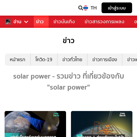
TH
เข้าสู่ระบบ
บคุณ
อ่าน
กีฬา
ข่าว
ข่าวบันเทิง
ข่าวสารวงการเพลง
อ
ข่าว
หน้าแรก
โควิด-19
ข่าวทั่วไทย
ข่าวการเมือง
ข่าว
solar power - รวมข่าว ที่เกี่ยวข้องกับ
"solar power"