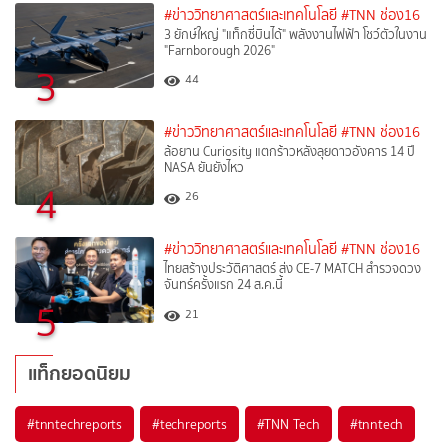
#ข่าววิทยาศาสตร์และเทคโนโลยี
#TNN ช่อง16
3 ยักษ์ใหญ่ "แท็กซี่บินได้" พลังงานไฟฟ้า โชว์ตัวในงาน
"Farnborough 2026"
3
44
#ข่าววิทยาศาสตร์และเทคโนโลยี
#TNN ช่อง16
ล้อยาน Curiosity แตกร้าวหลังลุยดาวอังคาร 14 ปี
NASA ยันยังไหว
4
26
#ข่าววิทยาศาสตร์และเทคโนโลยี
#TNN ช่อง16
ไทยสร้างประวัติศาสตร์ ส่ง CE-7 MATCH สำรวจดวง
จันทร์ครั้งแรก 24 ส.ค.นี้
5
21
แท็กยอดนิยม
#
tnntechreports
#
techreports
#
TNN Tech
#
tnntech