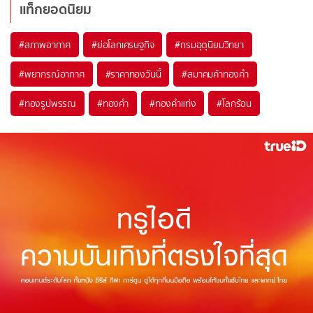
แท็กยอดนิยม
#
สภาพอากาศ
#
ย่อโลกเศรษฐกิจ
#
กรมอุตุนิยมวิทยา
#
พยากรณ์อากาศ
#
ราคาทองวันนี้
#
สมาคมค้าทองคำ
#
ทองรูปพรรณ
#
ทองคำ
#
ทองคำแท่ง
#
โลกร้อน