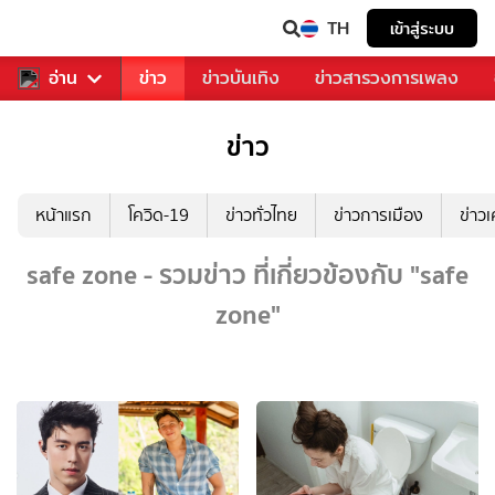
TH
เข้าสู่ระบบ
ับคุณ
อ่าน
กีฬา
ข่าว
ข่าวบันเทิง
ข่าวสารวงการเพลง
ข่าว
หน้าแรก
โควิด-19
ข่าวทั่วไทย
ข่าวการเมือง
ข่าว
safe zone - รวมข่าว ที่เกี่ยวข้องกับ "safe
zone"