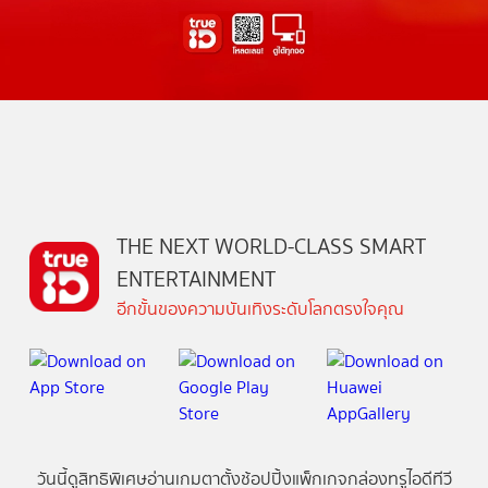
THE NEXT WORLD-CLASS SMART
ENTERTAINMENT
อีกขั้นของความบันเทิงระดับโลกตรงใจคุณ
วันนี้
ดู
สิทธิพิเศษ
อ่าน
เกม
ตาตั้ง
ช้อปปิ้ง
แพ็กเกจ
กล่องทรูไอดีทีวี