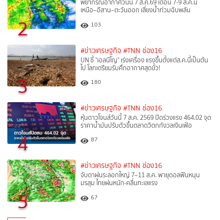
พยากรณ์อากาศวันนี้ 7 ส.ค.69 เตือน 7-9 ส.ค.นี้
เหนือ–อีสาน–ตะวันออก เสี่ยงน้ำท่วมฉับพลัน
2
103
#ข่าวเศรษฐกิจ
#TNN ช่อง16
UN ชี้ "เอลนีโญ" เร่งเครื่อง แรงขึ้นตั้งแต่ส.ค.นี้เป็นต้น
ไป โลกเตรียมรับศึกอากาศสุดขั้ว!
3
180
#ข่าวเศรษฐกิจ
#TNN ช่อง16
หุ้นดาวโจนส์วันนี้ 7 ส.ค. 2569 ปิดร่วงแรง 464.02 จุด
ราคาน้ำมันปรับตัวขึ้นตลาดวิตกกังวลเงินเฟ้อ
4
87
#ข่าวเศรษฐกิจ
#TNN ช่อง16
จับตาฝนระลอกใหญ่ 7–11 ส.ค. พายุดอลฟินหนุน
มรสุม ไทยฝนหนัก-คลื่นทะเลแรง
5
67