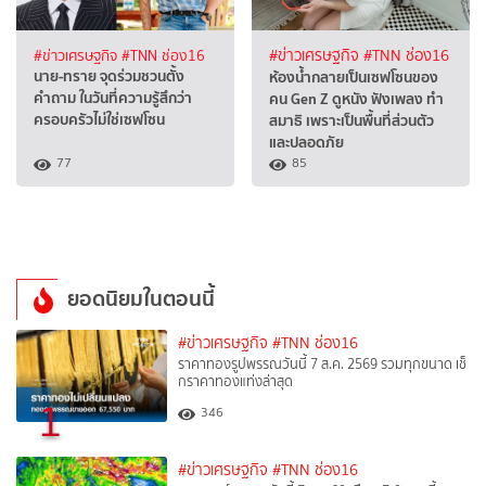
#ข่าวเศรษฐกิจ
#TNN ช่อง16
#ข่าวเศรษฐกิจ
#TNN ช่อง16
นาย-ทราย จุดร่วมชวนตั้ง
ห้องน้ำกลายเป็นเซฟโซนของ
คำถาม ในวันที่ความรู้สึกว่า
คน Gen Z ดูหนัง ฟังเพลง ทำ
ครอบครัวไม่ใช่เซฟโซน
สมาธิ เพราะเป็นพื้นที่ส่วนตัว
และปลอดภัย
77
85
ยอดนิยมในตอนนี้
#ข่าวเศรษฐกิจ
#TNN ช่อง16
ราคาทองรูปพรรณวันนี้ 7 ส.ค. 2569 รวมทุกขนาด เช็
กราคาทองแท่งล่าสุด
1
346
#ข่าวเศรษฐกิจ
#TNN ช่อง16