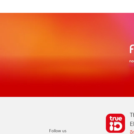
T
E
Follow us
อ