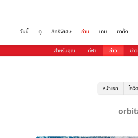
วันนี้
ดู
สิทธิพิเศษ
อ่าน
เกม
ตาตั้ง
สำหรับคุณ
กีฬา
ข่าว
ข่าว
หน้าแรก
โควิ
orbita