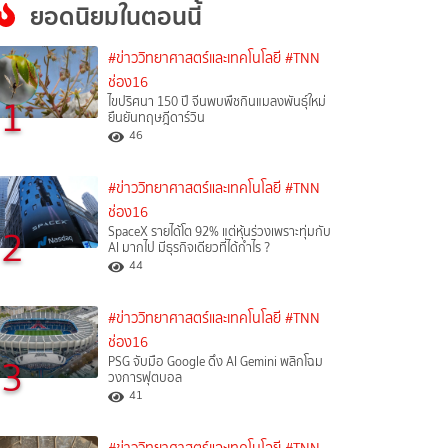
ยอดนิยมในตอนนี้
#ข่าววิทยาศาสตร์และเทคโนโลยี
#TNN
ช่อง16
1
ไขปริศนา 150 ปี จีนพบพืชกินแมลงพันธุ์ใหม่
ยืนยันทฤษฎีดาร์วิน
46
#ข่าววิทยาศาสตร์และเทคโนโลยี
#TNN
ช่อง16
2
SpaceX รายได้โต 92% แต่หุ้นร่วงเพราะทุ่มกับ
AI มากไป มีธุรกิจเดียวที่ได้กำไร ?
44
#ข่าววิทยาศาสตร์และเทคโนโลยี
#TNN
ช่อง16
3
PSG จับมือ Google ดึง AI Gemini พลิกโฉม
วงการฟุตบอล
41