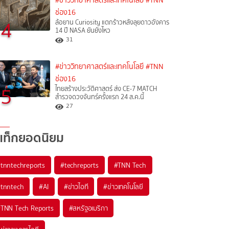
#ข่าววิทยาศาสตร์และเทคโนโลยี
#TNN
ช่อง16
4
ล้อยาน Curiosity แตกร้าวหลังลุยดาวอังคาร
14 ปี NASA ยันยังไหว
31
#ข่าววิทยาศาสตร์และเทคโนโลยี
#TNN
ช่อง16
5
ไทยสร้างประวัติศาสตร์ ส่ง CE-7 MATCH
สำรวจดวงจันทร์ครั้งแรก 24 ส.ค.นี้
27
แท็กยอดนิยม
#
tnntechreports
#
techreports
#
TNN Tech
#
tnntech
#
AI
#
ข่าวไอที
#
ข่าวเทคโนโลยี
#
TNN Tech Reports
#
สหรัฐอเมริกา