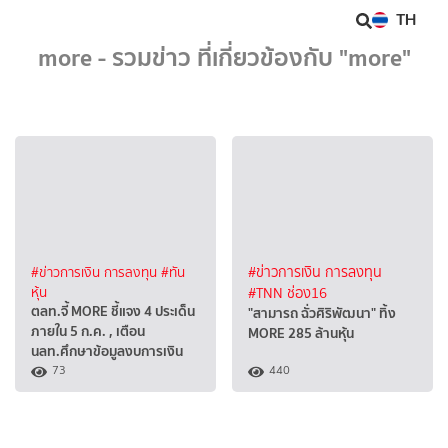
TH
more - รวมข่าว ที่เกี่ยวข้องกับ "more"
#ข่าวการเงิน การลงทุน
#ทัน
#ข่าวการเงิน การลงทุน
หุ้น
#TNN ช่อง16
ตลท.จี้ MORE ชี้แจง 4 ประเด็น
"สามารถ ฉั่วศิริพัฒนา" ทิ้ง
ภายใน 5 ก.ค. , เตือน
MORE 285 ล้านหุ้น
นลท.ศึกษาข้อมูลงบการเงิน
73
440