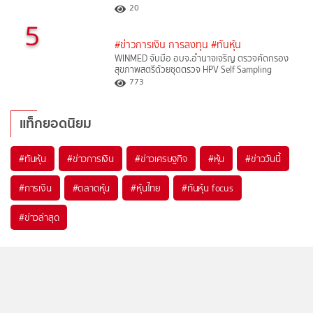
20
5
#ข่าวการเงิน การลงทุน
#ทันหุ้น
WINMED จับมือ อบจ.อำนาจเจริญ ตรวจคัดกรอง
สุขภาพสตรีด้วยชุดตรวจ HPV Self Sampling
773
แท็กยอดนิยม
#
ทันหุ้น
#
ข่าวการเงิน
#
ข่าวเศรษฐกิจ
#
หุ้น
#
ข่าววันนี้
#
การเงิน
#
ตลาดหุ้น
#
หุ้นไทย
#
ทันหุ้น focus
#
ข่าวล่าสุด