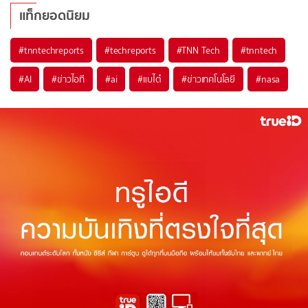
แท็กยอดนิยม
#
tnntechreports
#
techreports
#
TNN Tech
#
tnntech
#
AI
#
ข่าวไอที
#
ai
#
แบไต๋
#
ข่าวเทคโนโลยี
#
nasa