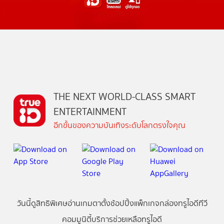
THE NEXT WORLD-CLASS SMART
ENTERTAINMENT
อีกขั้นของความบันเทิงระดับโลกตรงใจคุณ
วันนี้
ดู
สิทธิพิเศษ
อ่าน
เกม
ตาตั้ง
ช้อปปิ้ง
แพ็กเกจ
กล่องทรูไอดีทีวี
คอมมูนิตี้
บริการช่วยเหลือทรูไอดี