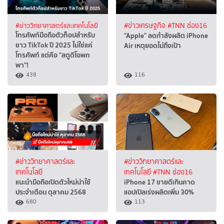
#ข่าววิทยาศาสตร์และเทคโนโลยี
#ข่าวเศรษฐกิจ
#TNN ช่อง16
โทรศัพท์มือถือตัวท็อปสำหรับ
"Apple" ลดกำลังผลิต iPhone
ชาว TikTok ปี 2025 ไม่ใช่แค่
Air เหตุยอดไม่ถึงเป้า
โทรศัพท์ แต่คือ "สตูดิโอพก
พา"!
438
116
#ข่าววิทยาศาสตร์และ
#ข่าววิทยาศาสตร์และ
เทคโนโลยี
เทคโนโลยี
#TNN ช่อง16
แนะนำมือถือเปิดตัวใหม่น่าใช้
iPhone 17 ขายดีเกินคาด
ประจำเดือน ตุลาคม 2568
แอปเปิลเร่งผลิตเพิ่ม 30%
680
113