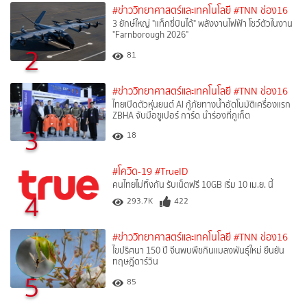
#ข่าววิทยาศาสตร์และเทคโนโลยี
#TNN ช่อง16
3 ยักษ์ใหญ่ "แท็กซี่บินได้" พลังงานไฟฟ้า โชว์ตัวในงาน
"Farnborough 2026"
2
81
#ข่าววิทยาศาสตร์และเทคโนโลยี
#TNN ช่อง16
ไทยเปิดตัวหุ่นยนต์ AI กู้ภัยทางน้ำอัตโนมัติเครื่องแรก
ZBHA จับมือซูเปอร์ การ์ด นำร่องที่ภูเก็ต
3
18
#โควิด-19
#TrueID
คนไทยไม่ทิ้งกัน รับเน็ตฟรี 10GB เริ่ม 10 เม.ย. นี้
4
293.7K
422
#ข่าววิทยาศาสตร์และเทคโนโลยี
#TNN ช่อง16
ไขปริศนา 150 ปี จีนพบพืชกินแมลงพันธุ์ใหม่ ยืนยัน
ทฤษฎีดาร์วิน
5
85