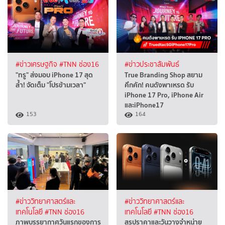
#ข่าวเศรษฐกิจ
#TNN ช่อง16
#ข่าวประชาสัมพันธ์
"ทรู" ส่งมอบ iPhone 17 สุด
True Branding Shop สยาม
ล้ำ! จัดเต็ม "โปรข้ามเวลา"
คึกคัก! คนดังพาเหรด รับ
iPhone 17 Pro, iPhone Air
และiPhone17
153
164
#ข่าววิทยาศาสตร์และ
#ข่าววิทยาศาสตร์และ
เทคโนโลยี
#TNN ช่อง16
เทคโนโลยี
#TNN ช่อง16
ภาพบรรยากาศวันแรกของการ
สรุปราคาและวันวางจำหน่าย