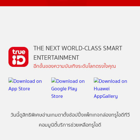
THE NEXT WORLD-CLASS SMART
ENTERTAINMENT
อีกขั้นของความบันเทิงระดับโลกตรงใจคุณ
วันนี้
ดู
สิทธิพิเศษ
อ่าน
เกม
ตาตั้ง
ช้อปปิ้ง
แพ็กเกจ
กล่องทรูไอดีทีวี
คอมมูนิตี้
บริการช่วยเหลือทรูไอดี