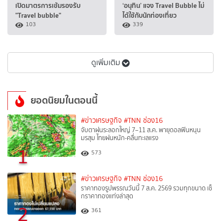
เปิดมาตรการเข้มรองรับ
‘อนุทิน’ แจง Travel Bubble ไม่
"Travel bubble"
ได้ใช้กับนักท่องเที่ยว
103
339
ดูเพิ่มเติม
ยอดนิยมในตอนนี้
#ข่าวเศรษฐกิจ
#TNN ช่อง16
จับตาฝนระลอกใหญ่ 7–11 ส.ค. พายุดอลฟินหนุน
มรสุม ไทยฝนหนัก-คลื่นทะเลแรง
1
573
#ข่าวเศรษฐกิจ
#TNN ช่อง16
ราคาทองรูปพรรณวันนี้ 7 ส.ค. 2569 รวมทุกขนาด เช็
กราคาทองแท่งล่าสุด
2
361