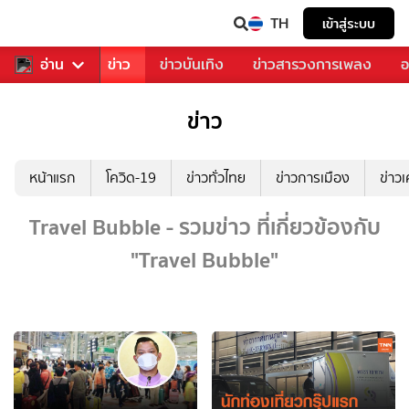
TH
เข้าสู่ระบบ
บคุณ
อ่าน
กีฬา
ข่าว
ข่าวบันเทิง
ข่าวสารวงการเพลง
อ
ข่าว
หน้าแรก
โควิด-19
ข่าวทั่วไทย
ข่าวการเมือง
ข่าว
Travel Bubble - รวมข่าว ที่เกี่ยวข้องกับ
"Travel Bubble"