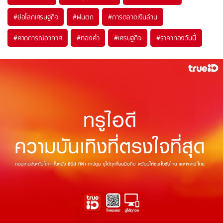
#
ย่อโลกเศรษฐกิจ
#
ฝนตก
#
การตลาดเงินล้าน
#
คาดการณ์อากาศ
#
ทองคำ
#
เศรษฐกิจ
#
ราคาทองวันนี้