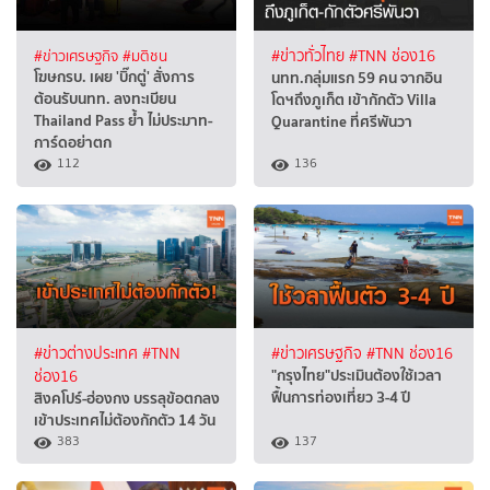
#ข่าวเศรษฐกิจ
#มติชน
#ข่าวทั่วไทย
#TNN ช่อง16
โฆษกรบ. เผย 'บิ๊กตู่' สั่งการ
นทท.กลุ่มแรก 59 คน จากอิน
ต้อนรับนทท. ลงทะเบียน
โดฯถึงภูเก็ต เข้ากักตัว Villa
Thailand Pass ย้ำ ไม่ประมาท-
Quarantine ที่ศรีพันวา
การ์ดอย่าตก
112
136
#ข่าวต่างประเทศ
#TNN
#ข่าวเศรษฐกิจ
#TNN ช่อง16
"กรุงไทย"ประเมินต้องใช้เวลา
ช่อง16
ฟื้นการท่องเที่ยว 3-4 ปี
สิงคโปร์-ฮ่องกง บรรลุข้อตกลง
เข้าประเทศไม่ต้องกักตัว 14 วัน
383
137