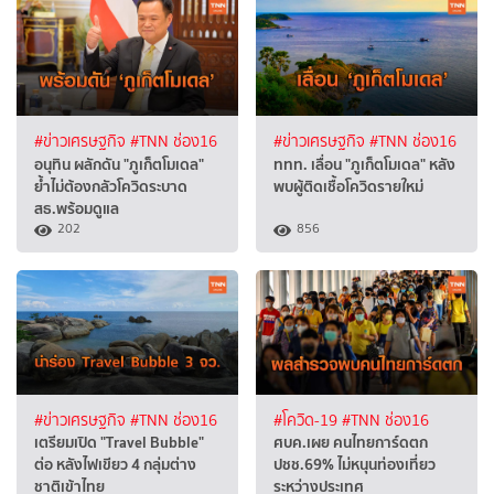
#ข่าวเศรษฐกิจ
#TNN ช่อง16
#ข่าวเศรษฐกิจ
#TNN ช่อง16
อนุทิน ผลักดัน "ภูเก็ตโมเดล"
ททท. เลื่อน "ภูเก็ตโมเดล" หลัง
ย้ำไม่ต้องกลัวโควิดระบาด
พบผู้ติดเชื้อโควิดรายใหม่
สธ.พร้อมดูแล
202
856
#ข่าวเศรษฐกิจ
#TNN ช่อง16
#โควิด-19
#TNN ช่อง16
เตรียมเปิด "Travel Bubble"
ศบค.เผย คนไทยการ์ดตก
ต่อ หลังไฟเขียว 4 กลุ่มต่าง
ปชช.69% ไม่หนุนท่องเที่ยว
ชาติเข้าไทย
ระหว่างประเทศ