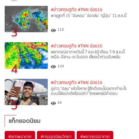
#ข่าวเศรษฐกิจ
#TNN ช่อง16
พายุลูกที่ 15 “จันหอม” จ่อถล่ม “ญี่ปุ่น” 11 ส.ค.นี้
3
110
#ข่าวเศรษฐกิจ
#TNN ช่อง16
พยากรณ์อากาศวันนี้ 7 ส.ค.69 เตือน 7-9 ส.ค.นี้
เหนือ–อีสาน–ตะวันออก เสี่ยงน้ำท่วมฉับพลัน
4
129
#ข่าวเศรษฐกิจ
#TNN ช่อง16
ดูข่าว "ฮลุน" แล้วใจหาย รู้สึกดิ่งจนไม่อยากทำอะไร
แบบนี้ผิดปกติหรือเปล่า? จิตแพทย์มีคำตอบ
5
44
แท็กยอดนิยม
#
สภาพอากาศ
#
กรมอุตุนิยมวิทยา
#
พยากรณ์อากาศ