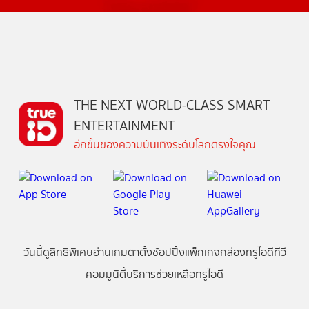
THE NEXT WORLD-CLASS SMART
ENTERTAINMENT
อีกขั้นของความบันเทิงระดับโลกตรงใจคุณ
วันนี้
ดู
สิทธิพิเศษ
อ่าน
เกม
ตาตั้ง
ช้อปปิ้ง
แพ็กเกจ
กล่องทรูไอดีทีวี
คอมมูนิตี้
บริการช่วยเหลือทรูไอดี