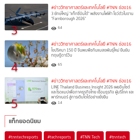
#ข่าววิทยาศาสตร์และเทคโนโลยี
#TNN ช่อง16
3 ยักษ์ใหญ่ "แท็กซี่บินได้" พลังงานไฟฟ้า โชว์ตัวในงาน
"Farnborough 2026"
3
64
#ข่าววิทยาศาสตร์และเทคโนโลยี
#TNN ช่อง16
ไขปริศนา 150 ปี จีนพบพืชกินแมลงพันธุ์ใหม่ ยืนยัน
ทฤษฎีดาร์วิน
4
65
#ข่าววิทยาศาสตร์และเทคโนโลยี
#TNN ช่อง16
LINE Thailand Business Insight 2026 เผยอินไซต์
และโรดแมปเพื่อภาคธุรกิจไทย เชื่อมธุรกิจ ผู้บริโภค และ
พาร์ทเนอร์ สู่การเติบโตได้อย่างยั่งยืน
5
14
แท็กยอดนิยม
#
tnntechreports
#
techreports
#
TNN Tech
#
tnntech