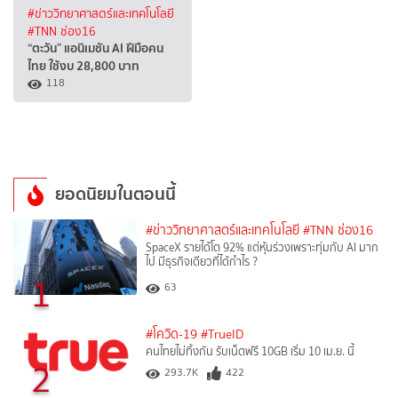
#ข่าววิทยาศาสตร์และเทคโนโลยี
#TNN ช่อง16
“ตะวัน” แอนิเมชัน AI ฝีมือคน
ไทย ใช้งบ 28,800 บาท
118
ยอดนิยมในตอนนี้
#ข่าววิทยาศาสตร์และเทคโนโลยี
#TNN ช่อง16
SpaceX รายได้โต 92% แต่หุ้นร่วงเพราะทุ่มกับ AI มาก
ไป มีธุรกิจเดียวที่ได้กำไร ?
1
63
#โควิด-19
#TrueID
คนไทยไม่ทิ้งกัน รับเน็ตฟรี 10GB เริ่ม 10 เม.ย. นี้
2
293.7K
422