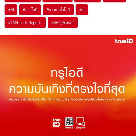
#
AI
#
ข่าวไอที
#
ข่าวเทคโนโลยี
#
ai
#
TNN Tech Reports
#
สหรัฐอเมริกา