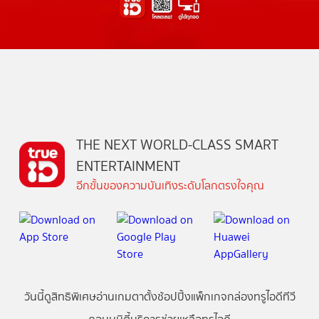
THE NEXT WORLD-CLASS SMART
ENTERTAINMENT
อีกขั้นของความบันเทิงระดับโลกตรงใจคุณ
วันนี้
ดู
สิทธิพิเศษ
อ่าน
เกม
ตาตั้ง
ช้อปปิ้ง
แพ็กเกจ
กล่องทรูไอดีทีวี