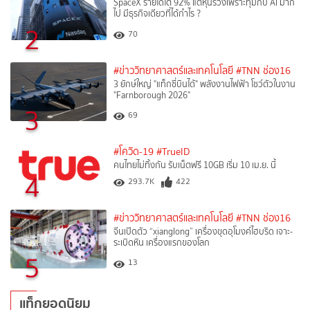
SpaceX รายได้โต 92% แต่หุ้นร่วงเพราะทุ่มกับ AI มาก
ไป มีธุรกิจเดียวที่ได้กำไร ?
2
70
#ข่าววิทยาศาสตร์และเทคโนโลยี
#TNN ช่อง16
3 ยักษ์ใหญ่ "แท็กซี่บินได้" พลังงานไฟฟ้า โชว์ตัวในงาน
"Farnborough 2026"
3
69
#โควิด-19
#TrueID
คนไทยไม่ทิ้งกัน รับเน็ตฟรี 10GB เริ่ม 10 เม.ย. นี้
4
293.7K
422
#ข่าววิทยาศาสตร์และเทคโนโลยี
#TNN ช่อง16
จีนเปิดตัว “xianglong” เครื่องขุดอุโมงค์ไฮบริด เจาะ-
ระเบิดหิน เครื่องแรกของโลก
5
13
แท็กยอดนิยม