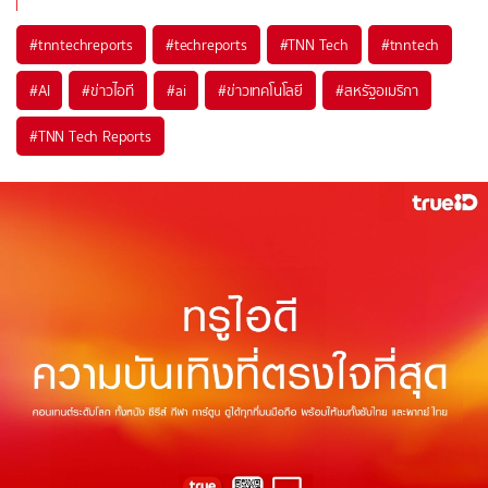
#
tnntechreports
#
techreports
#
TNN Tech
#
tnntech
#
AI
#
ข่าวไอที
#
ai
#
ข่าวเทคโนโลยี
#
สหรัฐอเมริกา
#
TNN Tech Reports