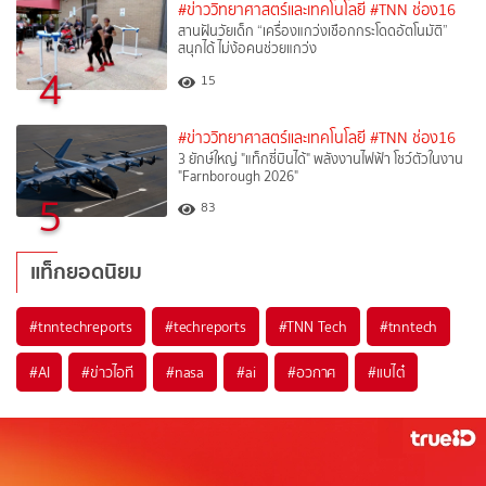
#ข่าววิทยาศาสตร์และเทคโนโลยี
#TNN ช่อง16
สานฝันวัยเด็ก “เครื่องแกว่งเชือกกระโดดอัตโนมัติ”
สนุกได้ ไม่ง้อคนช่วยแกว่ง
4
15
#ข่าววิทยาศาสตร์และเทคโนโลยี
#TNN ช่อง16
3 ยักษ์ใหญ่ "แท็กซี่บินได้" พลังงานไฟฟ้า โชว์ตัวในงาน
"Farnborough 2026"
5
83
แท็กยอดนิยม
#
tnntechreports
#
techreports
#
TNN Tech
#
tnntech
#
AI
#
ข่าวไอที
#
nasa
#
ai
#
อวกาศ
#
แบไต๋