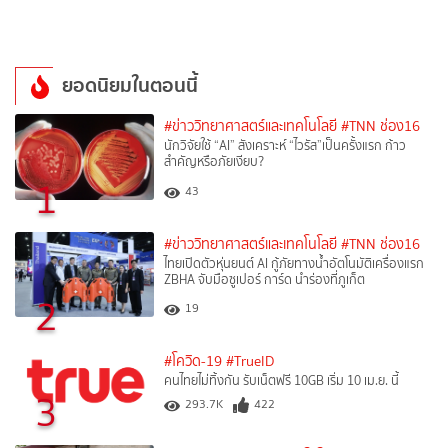
ยอดนิยมในตอนนี้
#ข่าววิทยาศาสตร์และเทคโนโลยี
#TNN ช่อง16
นักวิจัยใช้ “AI” สังเคราะห์ “ไวรัส”เป็นครั้งแรก ก้าว
สำคัญหรือภัยเงียบ?
1
43
#ข่าววิทยาศาสตร์และเทคโนโลยี
#TNN ช่อง16
ไทยเปิดตัวหุ่นยนต์ AI กู้ภัยทางน้ำอัตโนมัติเครื่องแรก
ZBHA จับมือซูเปอร์ การ์ด นำร่องที่ภูเก็ต
2
19
#โควิด-19
#TrueID
คนไทยไม่ทิ้งกัน รับเน็ตฟรี 10GB เริ่ม 10 เม.ย. นี้
3
293.7K
422