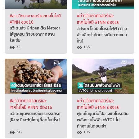
#ข่าววิทยาศาสตร์และเทคโนโลยี
#ข่าววิทยาศาสตร์และ
#TNN ช่อง16
เทคโนโลยี
#TNN ช่อง16
สวีเดนส่ง Gripen ติด Meteor
Jetson โชว์บินโดรนไฟฟ้า ก้าว
ให้ยูเครน ท้าชนอากาศยาน
ข้ามขีดจำกัดการเดินทางแบบ
รัสเซีย
ใหม่
32
165
#ข่าววิทยาศาสตร์และ
#ข่าววิทยาศาสตร์และ
เทคโนโลยี
#TNN ช่อง16
เทคโนโลยี
#TNN ช่อง16
สวีเดนขุดพบแหล่งแร่แรร์เอิร์ธ
ผู้คนในยุคต่อไปอาจขับโดรนบิน
(Rare Earth)ใหญ่ที่สุดในยุโรป
พลังงานไฟฟ้า eVTOL ไป
ทำงานในตอนเช้า
242
195