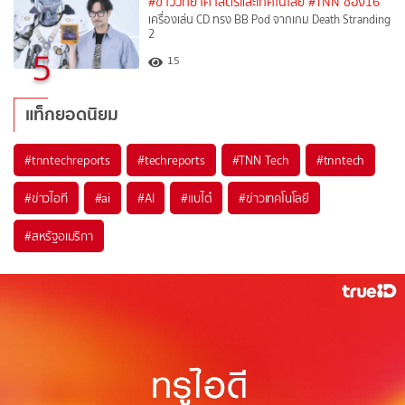
#ข่าววิทยาศาสตร์และเทคโนโลยี
#TNN ช่อง16
เครื่องเล่น CD ทรง BB Pod จากเกม Death Stranding
2
5
15
แท็กยอดนิยม
#
tnntechreports
#
techreports
#
TNN Tech
#
tnntech
#
ข่าวไอที
#
ai
#
AI
#
แบไต๋
#
ข่าวเทคโนโลยี
#
สหรัฐอเมริกา