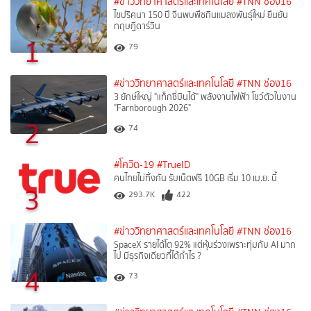
#ข่าววิทยาศาสตร์และเทคโนโลยี
#TNN ช่อง16
ไขปริศนา 150 ปี จีนพบพืชกินแมลงพันธุ์ใหม่ ยืนยัน
ทฤษฎีดาร์วิน
1
79
#ข่าววิทยาศาสตร์และเทคโนโลยี
#TNN ช่อง16
3 ยักษ์ใหญ่ "แท็กซี่บินได้" พลังงานไฟฟ้า โชว์ตัวในงาน
"Farnborough 2026"
2
74
#โควิด-19
#TrueID
คนไทยไม่ทิ้งกัน รับเน็ตฟรี 10GB เริ่ม 10 เม.ย. นี้
3
293.7K
422
#ข่าววิทยาศาสตร์และเทคโนโลยี
#TNN ช่อง16
SpaceX รายได้โต 92% แต่หุ้นร่วงเพราะทุ่มกับ AI มาก
ไป มีธุรกิจเดียวที่ได้กำไร ?
4
73