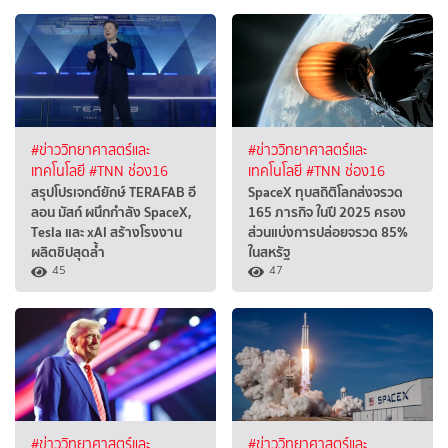
#ข่าววิทยาศาสตร์และ
#ข่าววิทยาศาสตร์และ
เทคโนโลยี
#TNN ช่อง16
เทคโนโลยี
#TNN ช่อง16
สรุปโปรเจกต์ยักษ์ TERAFAB อี
SpaceX ทุบสถิติโลกส่งจรวด
ลอน มัสก์ ผนึกกำลัง SpaceX,
165 ภารกิจ ในปี 2025 ครอง
Tesla และ xAI สร้างโรงงาน
ส่วนแบ่งการปล่อยจรวด 85%
ผลิตชิปสุดล้ำ
ในสหรัฐ
45
47
#ข่าววิทยาศาสตร์และ
#ข่าววิทยาศาสตร์และ