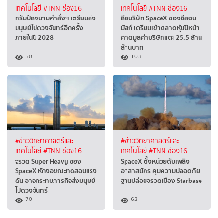
เทคโนโลยี
#TNN ช่อง16
เทคโนโลยี
#TNN ช่อง16
ทรัมป์ลงนามคำสั่งฯ เตรียมส่ง
ลือบริษัท SpaceX ของอีลอน
มนุษย์ไปดวงจันทร์อีกครั้ง
มัสก์ เตรียมเข้าตลาดหุ้นปีหน้า
ภายในปี 2028
คาดมูลค่าบริษัทแตะ 25.5 ล้าน
ล้านบาท
50
103
#ข่าววิทยาศาสตร์และ
#ข่าววิทยาศาสตร์และ
เทคโนโลยี
#TNN ช่อง16
เทคโนโลยี
#TNN ช่อง16
จรวด Super Heavy ของ
SpaceX ตั้งหน่วยดับเพลิง
SpaceX หักงอขณะทดสอบแรง
อาสาสมัคร คุมความปลอดภัย
ดัน อาจกระทบภารกิจส่งมนุษย์
ฐานปล่อยจรวดเมือง Starbase
ไปดวงจันทร์
70
62