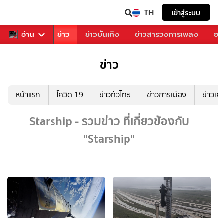
TH
เข้าสู่ระบบ
บคุณ
อ่าน
กีฬา
ข่าว
ข่าวบันเทิง
ข่าวสารวงการเพลง
อ
ข่าว
หน้าแรก
โควิด-19
ข่าวทั่วไทย
ข่าวการเมือง
ข่าว
Starship - รวมข่าว ที่เกี่ยวข้องกับ
"Starship"