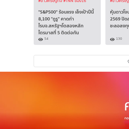
#ข่าวเศรษฐกิจ
#TNN ช่อง16
#ข่าวเศรษ
"S&P500" ร้อนแรง เล็งเป้าปีนี้
หุ้นดาวโจ
8,100 "กูรู" คาดกำ
2569 ปิดล
ไรบจ.สหรัฐฯโตสองหลัก
ชะลอลงทุ
ไตรมาสที่ 5 ติดต่อกัน
54
130