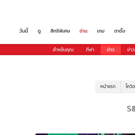
วันนี้
ดู
สิทธิพิเศษ
อ่าน
เกม
ตาตั้ง
สำหรับคุณ
กีฬา
ข่าว
ข่าว
หน้าแรก
โควิ
S&