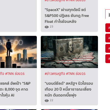
#ข่าวเศรษฐกิจ
#TNN ช่อง16
"SpaceX" ผ่านทุกดัชนี แต่
S&P500 ปฏิเสธ ยันกฎ Free
Float กำไรย้อนหลัง
23
ฐกิจ
#TNN ช่อง16
#ข่าวเศรษฐกิจ
#TNN ช่อง16
แซคส์ อัพเป้า "S&P
"บอนด์ยีลด์" สหรัฐฯ นิวไฮรอบ
้แตะ 8,000 จุด คาด
เกือบ 20 ปี หนี้สาธารณะเสี่ยง
ไรหุ้น AI
หนัก ดันดอกเบี้ยพุ่ง
22