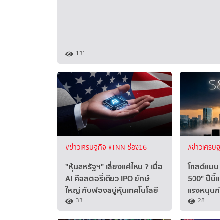
131
#ข่าวเศรษฐกิจ
#TNN ช่อง16
#ข่าวเศรษ
"หุ้นสหรัฐฯ" เสี่ยงแค่ไหน ? เมื่อ
โกลด์แมน 
AI คือสตอรี่เดียว IPO ยักษ์
500" ปืนี
ใหญ่ กับฟองสบู่หุ้นเทคโนโลยี
แรงหนุนกำ
33
28