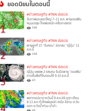
ยอดนิยมในตอนนี้
#ข่าวเศรษฐกิจ
#TNN ช่อง16
จับตาฝนระลอกใหญ่ 7–11 ส.ค. พายุดอลฟิน
หนุนมรสุม ไทยฝนหนัก-คลื่นทะเลแรง
1
596
#ข่าวเศรษฐกิจ
#TNN ช่อง16
พายุลูกที่ 15 “จันหอม” จ่อถล่ม “ญี่ปุ่น” 11
ส.ค.นี้
2
168
#ข่าวเศรษฐกิจ
#TNN ช่อง16
ญี่ปุ่น อพยพ 2 แสนคน รับมือพายุ “ดอลฟิน”
คาดขึ้นฝั่งที่จีนตอนใต้ 9-10 ส.ค.นี้
3
43
#ข่าวเศรษฐกิจ
#TNN ช่อง16
พยากรณ์อากาศวันนี้ 8 ส.ค.69 อุตุฯ เตือน
8-11 ส.ค ทั่วไทยฝนหนัก เหนือ อีสาน ตะวัน
4
ออก ระวังน้ำท่วม-น้ำป่า
49