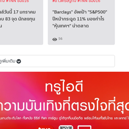
ฐกิจ
#TNN ช่อง16
#ข่าวเศรษฐกิจ
#TNN ช่อง16
นส์วันนี้ 17 มกราคม
"Barclays" อัพเป้า "S&P500"
บ 83 จุด นักลงทุน
ปีหน้ากระฉูด 11% มองกำไร
น
"หุ้นเทคฯ" นำตลาด
56
ดูเพิ่มเติม