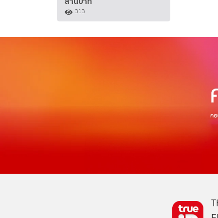
ล้านบาท
313
T
E