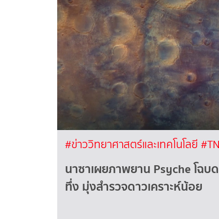
#ข่าววิทยาศาสตร์และเทคโนโลยี
#TN
นาซาเผยภาพยาน Psyche โฉบด
ทึ่ง มุ่งสำรวจดาวเคราะห์น้อย