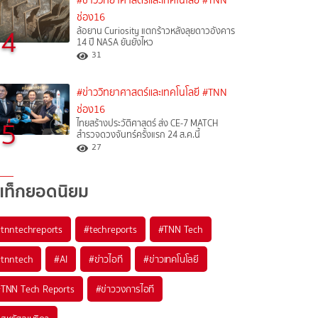
#ข่าววิทยาศาสตร์และเทคโนโลยี
#TNN
ช่อง16
4
ล้อยาน Curiosity แตกร้าวหลังลุยดาวอังคาร
14 ปี NASA ยันยังไหว
31
#ข่าววิทยาศาสตร์และเทคโนโลยี
#TNN
ช่อง16
5
ไทยสร้างประวัติศาสตร์ ส่ง CE-7 MATCH
สำรวจดวงจันทร์ครั้งแรก 24 ส.ค.นี้
27
แท็กยอดนิยม
#
tnntechreports
#
techreports
#
TNN Tech
#
tnntech
#
AI
#
ข่าวไอที
#
ข่าวเทคโนโลยี
#
TNN Tech Reports
#
ข่าววงการไอที