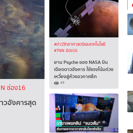
#ข่าววิทยาศาสตร์และเทคโนโลยี
#TNN ช่อง16
ยาน Psyche ของ NASA บิน
เฉียดดาวอังคาร ใช้แรงโน้มถ่วง
เหวี่ยงสู่ห้วงอวกาศลึก
49
N ช่อง16
าวอังคารสุด