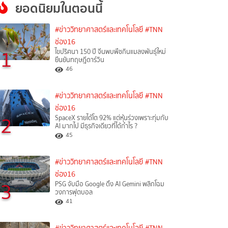
ยอดนิยมในตอนนี้
#ข่าววิทยาศาสตร์และเทคโนโลยี
#TNN
ช่อง16
1
ไขปริศนา 150 ปี จีนพบพืชกินแมลงพันธุ์ใหม่
ยืนยันทฤษฎีดาร์วิน
46
#ข่าววิทยาศาสตร์และเทคโนโลยี
#TNN
ช่อง16
2
SpaceX รายได้โต 92% แต่หุ้นร่วงเพราะทุ่มกับ
AI มากไป มีธุรกิจเดียวที่ได้กำไร ?
45
#ข่าววิทยาศาสตร์และเทคโนโลยี
#TNN
ช่อง16
3
PSG จับมือ Google ดึง AI Gemini พลิกโฉม
วงการฟุตบอล
41