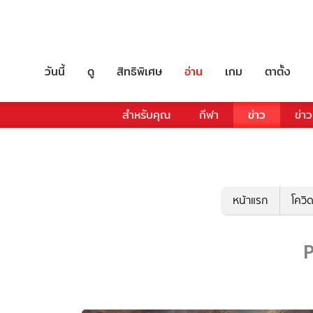
วันนี้
ดู
สิทธิพิเศษ
อ่าน
เกม
ตาตั้ง
สำหรับคุณ
กีฬา
ข่าว
ข่าว
หน้าแรก
โควิ
P